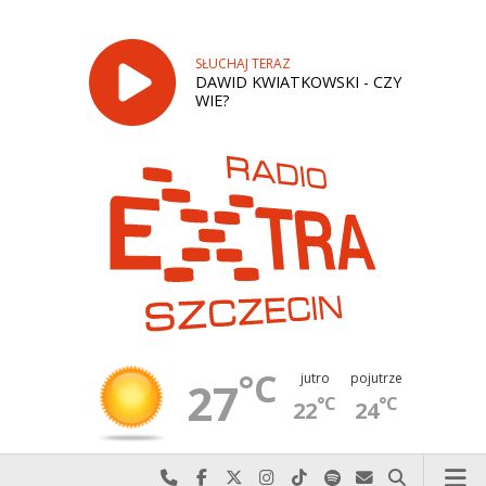
SŁUCHAJ TERAZ
DAWID KWIATKOWSKI - CZY
WIE?
°C
jutro
pojutrze
27
°C
°C
22
24
Najlepiej po prostu do nas zadzwoń
Odwiedź nas na Facebook-u
Odwiedź nas na X
Odwiedź nas na Instagram-ie
Odwiedź nas na TikTok-u
Szukaj nas na Spotify
Wyślij do nas w
Szukaj