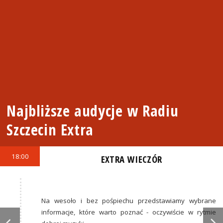
Najbliższe audycje w Radiu
Szczecin Extra
18:00
EXTRA WIECZÓR
Na wesoło i bez pośpiechu przedstawiamy wybrane
informacje, które warto poznać - oczywiście w rytmie