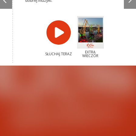
dobrej muzyki.
EXTRA
SŁUCHAJ TERAZ
WIECZÓR