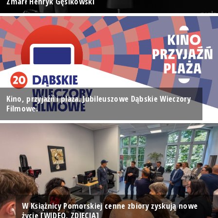
Zmarł Henryk Gęsikowski
Kino, przyjaźń i plaża. Jubileuszowe Dąbskie Wieczory
Filmowe.
W Książnicy Pomorskiej cenne zbiory zyskują nowe
życie [WIDEO, ZDJĘCIA]