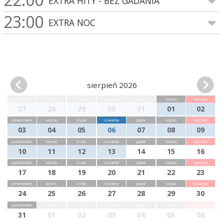
EXTRA HITY - BEZ GADANIA
23:00
EXTRA NOC
sierpień 2026
poniedziałek
wtorek
środa
czwartek
piątek
sobota
niedziela
27
28
29
30
31
01
02
poniedziałek
wtorek
środa
czwartek
piątek
sobota
niedziela
03
04
05
06
07
08
09
poniedziałek
wtorek
środa
czwartek
piątek
sobota
niedziela
10
11
12
13
14
15
16
poniedziałek
wtorek
środa
czwartek
piątek
sobota
niedziela
17
18
19
20
21
22
23
poniedziałek
wtorek
środa
czwartek
piątek
sobota
niedziela
24
25
26
27
28
29
30
poniedziałek
wtorek
środa
czwartek
piątek
sobota
niedziela
31
01
02
03
04
05
06