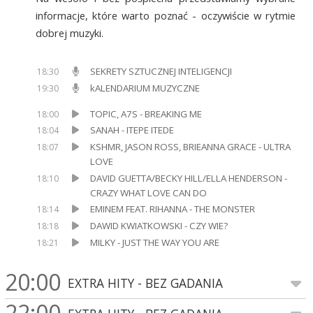
informacje, które warto poznać - oczywiście w rytmie
dobrej muzyki.
SEKRETY SZTUCZNEJ INTELIGENCJI
18:30
kALENDARIUM MUZYCZNE
19:30
TOPIC, A7S - BREAKING ME
18:00
SANAH - ITEPE ITEDE
18:04
KSHMR, JASON ROSS, BRIEANNA GRACE - ULTRA
18:07
LOVE
DAVID GUETTA/BECKY HILL/ELLA HENDERSON -
18:10
CRAZY WHAT LOVE CAN DO
EMINEM FEAT. RIHANNA - THE MONSTER
18:14
DAWID KWIATKOWSKI - CZY WIE?
18:18
MILKY - JUST THE WAY YOU ARE
18:21
20:00
EXTRA HITY - BEZ GADANIA
22:00