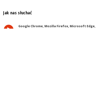
Jak nas słuchać
Google Chrome, Mozilla Firefox, Microsoft Edge,
Safari, Opera
Słuchaj w ulubionej przeglądarce. Poleć znajomym :)
Winamp
Słuchaj w MP3 (stereo, 128 kb/s, 44.1kHz) lub w AAC+
(stereo, 128 kb/s, 44.1kHz)
Telefon lub tablet z Androidem
Pobierz aplikację Radia Szczecin Extra
z Google Play
iPad, iPhone, iPod
Pobierz aplikację Radia Szczecin
z AppStore
Odbiornik DAB+