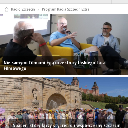
Radio Szczecin
»
Program Radia Szczecin Extra
Nie samymi filmami żyją uczestnicy Ińskiego Lata
Filmowego
Spacer, który łączy styl retro i współczesny Szczecin