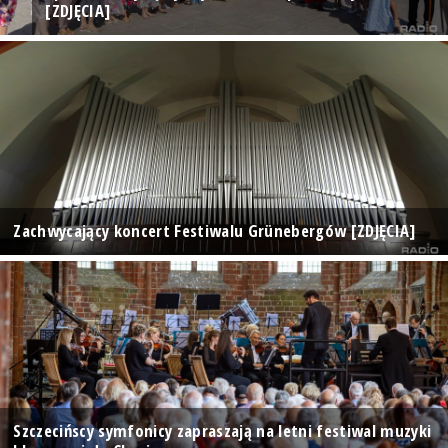
[ZDJĘCIA]
Zachwycający koncert Festiwalu Grünebergów [ZDJĘCIA]
Szczecińscy symfonicy zapraszają na letni festiwal muzyki