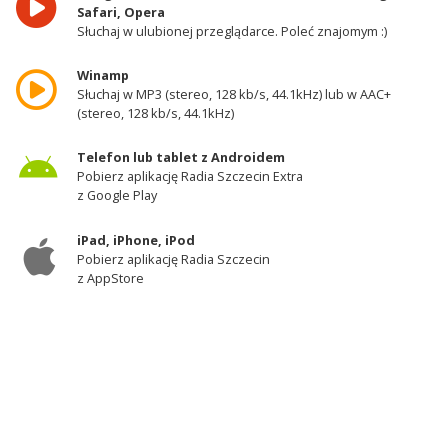
Safari, Opera
Słuchaj w ulubionej przeglądarce. Poleć znajomym :)
Winamp
Słuchaj w MP3 (stereo, 128 kb/s, 44.1kHz) lub w AAC+
(stereo, 128 kb/s, 44.1kHz)
Telefon lub tablet z Androidem
Pobierz aplikację Radia Szczecin Extra
z Google Play
iPad, iPhone, iPod
Pobierz aplikację Radia Szczecin
z AppStore
Odbiornik DAB+
Słuchaj w zachodniej części województwa
zachodniopomorskiego - kanał 11A