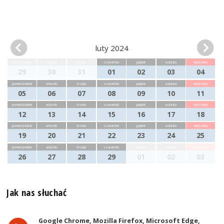
luty 2024
poniedziałek
wtorek
środa
czwartek
piątek
sobota
niedziela
29
30
31
01
02
03
04
poniedziałek
wtorek
środa
czwartek
piątek
sobota
niedziela
05
06
07
08
09
10
11
poniedziałek
wtorek
środa
czwartek
piątek
sobota
niedziela
12
13
14
15
16
17
18
poniedziałek
wtorek
środa
czwartek
piątek
sobota
niedziela
19
20
21
22
23
24
25
poniedziałek
wtorek
środa
czwartek
piątek
sobota
niedziela
26
27
28
29
01
02
03
Jak nas słuchać
Google Chrome, Mozilla Firefox, Microsoft Edge,