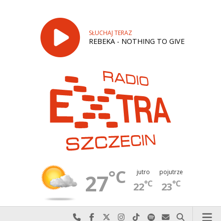
SŁUCHAJ TERAZ
REBEKA - NOTHING TO GIVE
°C
jutro
pojutrze
27
°C
°C
22
23
Najlepiej po prostu do nas zadzwoń
Odwiedź nas na Facebook-u
Odwiedź nas na X
Odwiedź nas na Instagram-ie
Odwiedź nas na TikTok-u
Szukaj nas na Spotify
Wyślij do nas w
Szukaj