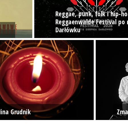
Reggae, punk, folk i hip-ho
Reggaenwalde Festival po 
Darłówku
ina Grudnik
Zma