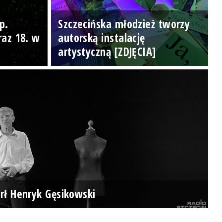
p.
Szczecińska młodzież tworzy
raz 18. w
autorską instalację
artystyczną [ZDJĘCIA]
rł Henryk Gęsikowski