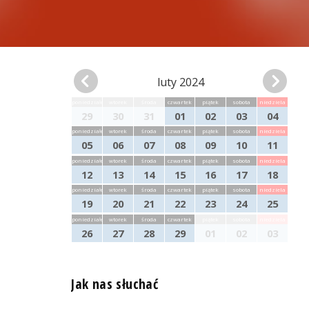
luty 2024
poniedziałek
wtorek
środa
czwartek
piątek
sobota
niedziela
29
30
31
01
02
03
04
poniedziałek
wtorek
środa
czwartek
piątek
sobota
niedziela
05
06
07
08
09
10
11
poniedziałek
wtorek
środa
czwartek
piątek
sobota
niedziela
12
13
14
15
16
17
18
poniedziałek
wtorek
środa
czwartek
piątek
sobota
niedziela
19
20
21
22
23
24
25
poniedziałek
wtorek
środa
czwartek
piątek
sobota
niedziela
26
27
28
29
01
02
03
Jak nas słuchać