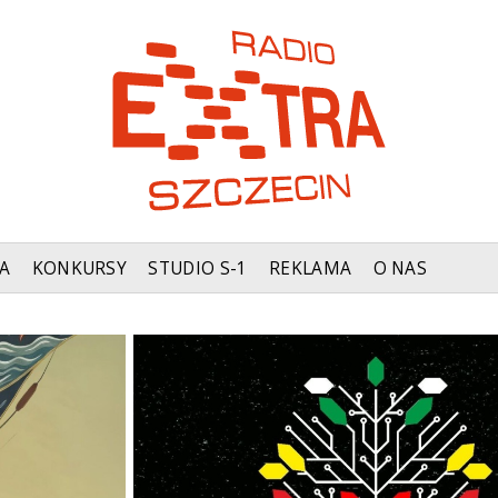
A
KONKURSY
STUDIO S-1
REKLAMA
O NAS