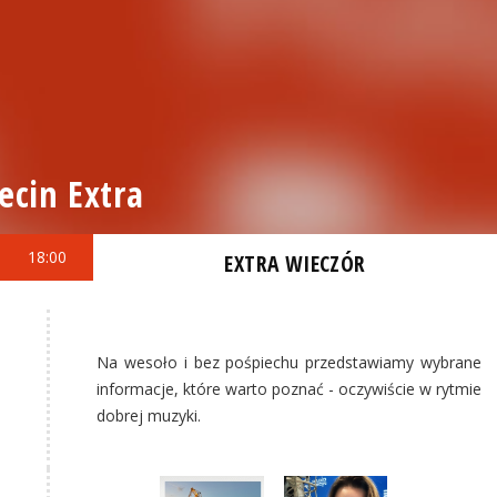
ecin Extra
18:00
EXTRA WIECZÓR
Na wesoło i bez pośpiechu przedstawiamy wybrane
informacje, które warto poznać - oczywiście w rytmie
dobrej muzyki.