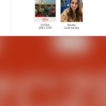
EXTRA
Beata
WIECZÓR
Użarowska