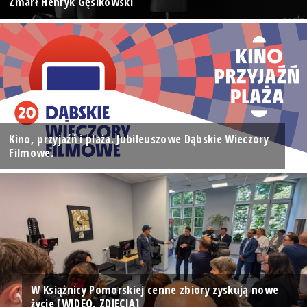
Zmarł Henryk Gęsikowski
Kino, przyjaźń i plaża. Jubileuszowe Dąbskie Wieczory
Filmowe.
W Książnicy Pomorskiej cenne zbiory zyskują nowe
życie [WIDEO, ZDJĘCIA]