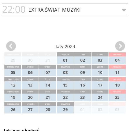
22:00
EXTRA ŚWIAT MUZYKI
luty 2024
poniedziałek
wtorek
środa
czwartek
piątek
sobota
niedziela
29
30
31
01
02
03
04
poniedziałek
wtorek
środa
czwartek
piątek
sobota
niedziela
05
06
07
08
09
10
11
poniedziałek
wtorek
środa
czwartek
piątek
sobota
niedziela
12
13
14
15
16
17
18
poniedziałek
wtorek
środa
czwartek
piątek
sobota
niedziela
19
20
21
22
23
24
25
poniedziałek
wtorek
środa
czwartek
piątek
sobota
niedziela
26
27
28
29
01
02
03
Jak nas słuchać