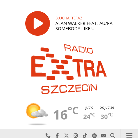
SŁUCHAJ TERAZ
ALAN WALKER FEAT. AU/RA -
SOMEBODY LIKE U
°C
jutro
pojutrze
16
°C
°C
24
30
Najlepiej po prostu do nas zadzwoń
Odwiedź nas na Facebook-u
Odwiedź nas na X
Odwiedź nas na Instagram-ie
Odwiedź nas na TikTok-u
Szukaj nas na Spotify
Wyślij do nas w
Szukaj