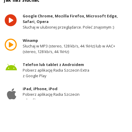
Google Chrome, Mozilla Firefox, Microsoft Edge,
Safari, Opera
Słuchaj w ulubionej przeglądarce. Poleć znajomym :)
Winamp
Słuchaj w MP3 (stereo, 128 kb/s, 44.1kHz) lub w AAC+
(stereo, 128 kb/s, 44.1kHz)
Telefon lub tablet z Androidem
Pobierz aplikację Radia Szczecin Extra
z Google Play
iPad, iPhone, iPod
Pobierz aplikację Radia Szczecin
z AppStore
Odbiornik DAB+
Słuchaj w zachodniej części województwa
zachodniopomorskiego - kanał 11A