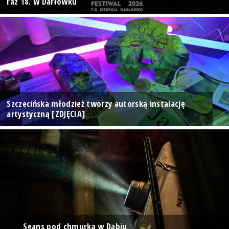
raz 18. w Darłówku
Szczecińska młodzież tworzy autorską instalację
artystyczną [ZDJĘCIA]
Seans pod chmurką w Dąbiu