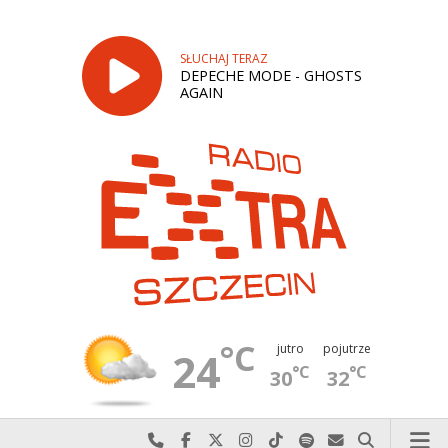
SŁUCHAJ TERAZ
DEPECHE MODE - GHOSTS
AGAIN
°C
jutro
pojutrze
24
°C
°C
30
32
Najlepiej po prostu do nas zadzwoń
Odwiedź nas na Facebook-u
Odwiedź nas na X
Odwiedź nas na Instagram-ie
Odwiedź nas na TikTok-u
Szukaj nas na Spotify
Wyślij do nas w
Szukaj