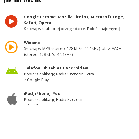
Google Chrome, Mozilla Firefox, Microsoft Edge,
Safari, Opera
Słuchaj w ulubionej przeglądarce. Poleć znajomym :)
Winamp
Słuchaj w MP3 (stereo, 128 kb/s, 44.1kHz) lub w AAC+
(stereo, 128 kb/s, 44.1kHz)
Telefon lub tablet z Androidem
Pobierz aplikację Radia Szczecin Extra
z Google Play
iPad, iPhone, iPod
Pobierz aplikację Radia Szczecin
z AppStore
Odbiornik DAB+
Słuchaj w zachodniej części województwa
zachodniopomorskiego - kanał 11A