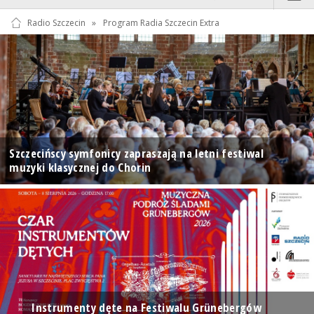
Radio Szczecin
»
Program Radia Szczecin Extra
Szczecińscy symfonicy zapraszają na letni festiwal
muzyki klasycznej do Chorin
Instrumenty dęte na Festiwalu Grünebergów