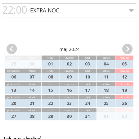
22:00
EXTRA NOC
maj 2024
poniedziałek
wtorek
środa
czwartek
piątek
sobota
niedziela
29
30
01
02
03
04
05
poniedziałek
wtorek
środa
czwartek
piątek
sobota
niedziela
06
07
08
09
10
11
12
poniedziałek
wtorek
środa
czwartek
piątek
sobota
niedziela
13
14
15
16
17
18
19
poniedziałek
wtorek
środa
czwartek
piątek
sobota
niedziela
20
21
22
23
24
25
26
poniedziałek
wtorek
środa
czwartek
piątek
sobota
niedziela
27
28
29
30
31
01
02
Jak nas słuchać