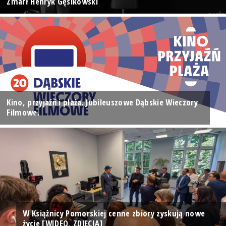
Zmarł Henryk Gęsikowski
Kino, przyjaźń i plaża. Jubileuszowe Dąbskie Wieczory
Filmowe.
W Książnicy Pomorskiej cenne zbiory zyskują nowe
życie [WIDEO, ZDJĘCIA]