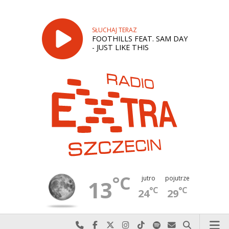
SŁUCHAJ TERAZ
FOOTHILLS FEAT. SAM DAY
- JUST LIKE THIS
°C
jutro
pojutrze
13
°C
°C
24
29
Najlepiej po prostu do nas zadzwoń
Odwiedź nas na Facebook-u
Odwiedź nas na X
Odwiedź nas na Instagram-ie
Odwiedź nas na TikTok-u
Szukaj nas na Spotify
Wyślij do nas w
Szukaj