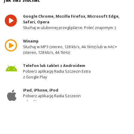
Google Chrome, Mozilla Firefox, Microsoft Edge,
Safari, Opera
Słuchaj w ulubionej przeglądarce. Poleć znajomym :)
Winamp
Słuchaj w MP3 (stereo, 128 kb/s, 44.1kHz) lub w AAC+
(stereo, 128 kb/s, 44.1kHz)
Telefon lub tablet z Androidem
Pobierz aplikację Radia Szczecin Extra
z Google Play
iPad, iPhone, iPod
Pobierz aplikację Radia Szczecin
z AppStore
Odbiornik DAB+
Słuchaj w zachodniej części województwa
zachodniopomorskiego - kanał 11A