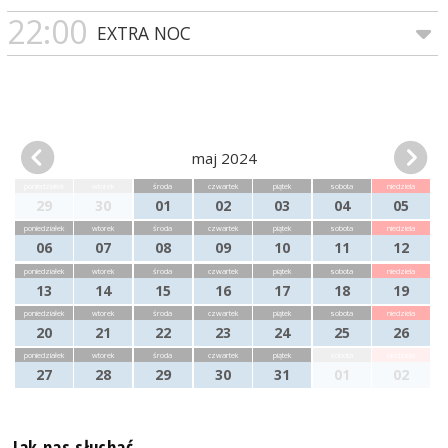
22:00
EXTRA NOC
maj 2024
poniedziałek
wtorek
środa
czwartek
piątek
sobota
niedziela
29
30
01
02
03
04
05
poniedziałek
wtorek
środa
czwartek
piątek
sobota
niedziela
06
07
08
09
10
11
12
poniedziałek
wtorek
środa
czwartek
piątek
sobota
niedziela
13
14
15
16
17
18
19
poniedziałek
wtorek
środa
czwartek
piątek
sobota
niedziela
20
21
22
23
24
25
26
poniedziałek
wtorek
środa
czwartek
piątek
sobota
niedziela
27
28
29
30
31
01
02
Jak nas słuchać