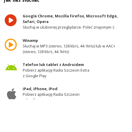
Google Chrome, Mozilla Firefox, Microsoft Edge,
Safari, Opera
Słuchaj w ulubionej przeglądarce. Poleć znajomym :)
Winamp
Słuchaj w MP3 (stereo, 128 kb/s, 44.1kHz) lub w AAC+
(stereo, 128 kb/s, 44.1kHz)
Telefon lub tablet z Androidem
Pobierz aplikację Radia Szczecin Extra
z Google Play
iPad, iPhone, iPod
Pobierz aplikację Radia Szczecin
z AppStore
Odbiornik DAB+
Słuchaj w zachodniej części województwa
zachodniopomorskiego - kanał 11A