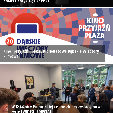
Zmarł Henryk Gęsikowski
Kino, przyjaźń i plaża. Jubileuszowe Dąbskie Wieczory
Filmowe.
W Książnicy Pomorskiej cenne zbiory zyskują nowe
życie [WIDEO, ZDJĘCIA]