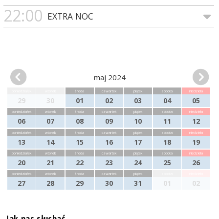
22:00
EXTRA NOC
maj 2024
poniedziałek
wtorek
środa
czwartek
piątek
sobota
niedziela
29
30
01
02
03
04
05
poniedziałek
wtorek
środa
czwartek
piątek
sobota
niedziela
06
07
08
09
10
11
12
poniedziałek
wtorek
środa
czwartek
piątek
sobota
niedziela
13
14
15
16
17
18
19
poniedziałek
wtorek
środa
czwartek
piątek
sobota
niedziela
20
21
22
23
24
25
26
poniedziałek
wtorek
środa
czwartek
piątek
sobota
niedziela
27
28
29
30
31
01
02
Jak nas słuchać