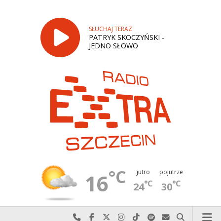
SŁUCHAJ TERAZ
PATRYK SKOCZYŃSKI -
JEDNO SŁOWO
°C
jutro
pojutrze
16
°C
°C
24
30
Najlepiej po prostu do nas zadzwoń
Odwiedź nas na Facebook-u
Odwiedź nas na X
Odwiedź nas na Instagram-ie
Odwiedź nas na TikTok-u
Szukaj nas na Spotify
Wyślij do nas w
Szukaj