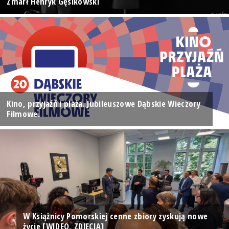
Zmarł Henryk Gęsikowski
Kino, przyjaźń i plaża. Jubileuszowe Dąbskie Wieczory
Filmowe.
W Książnicy Pomorskiej cenne zbiory zyskują nowe
życie [WIDEO, ZDJĘCIA]