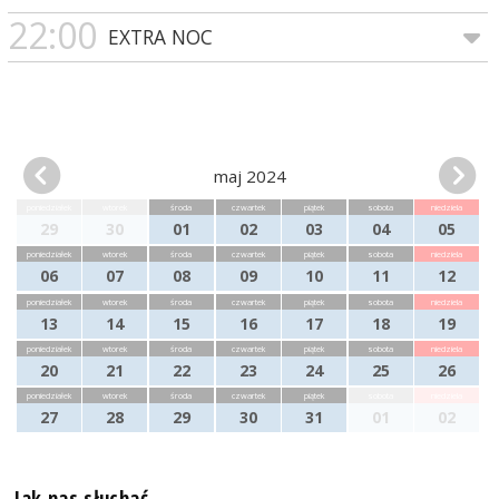
22:00
EXTRA NOC
maj 2024
poniedziałek
wtorek
środa
czwartek
piątek
sobota
niedziela
29
30
01
02
03
04
05
poniedziałek
wtorek
środa
czwartek
piątek
sobota
niedziela
06
07
08
09
10
11
12
poniedziałek
wtorek
środa
czwartek
piątek
sobota
niedziela
13
14
15
16
17
18
19
poniedziałek
wtorek
środa
czwartek
piątek
sobota
niedziela
20
21
22
23
24
25
26
poniedziałek
wtorek
środa
czwartek
piątek
sobota
niedziela
27
28
29
30
31
01
02
Jak nas słuchać