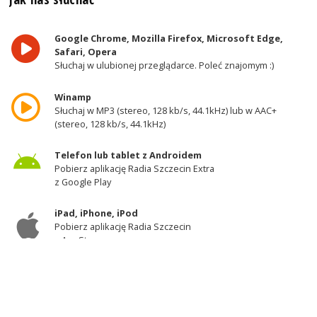
Google Chrome, Mozilla Firefox, Microsoft Edge,
Safari, Opera
Słuchaj w ulubionej przeglądarce. Poleć znajomym :)
Winamp
Słuchaj w MP3 (stereo, 128 kb/s, 44.1kHz) lub w AAC+
(stereo, 128 kb/s, 44.1kHz)
Telefon lub tablet z Androidem
Pobierz aplikację Radia Szczecin Extra
z Google Play
iPad, iPhone, iPod
Pobierz aplikację Radia Szczecin
z AppStore
Odbiornik DAB+
Słuchaj w zachodniej części województwa
zachodniopomorskiego - kanał 11A