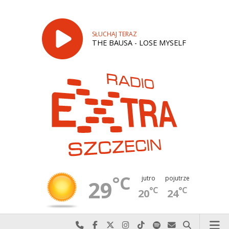
SŁUCHAJ TERAZ
THE BAUSA - LOSE MYSELF
°C
jutro
pojutrze
29
°C
°C
20
24
Najlepiej po prostu do nas zadzwoń
Odwiedź nas na Facebook-u
Odwiedź nas na X
Odwiedź nas na Instagram-ie
Odwiedź nas na TikTok-u
Szukaj nas na Spotify
Wyślij do nas w
Szukaj