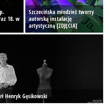
p.
Szczecińska młodzież tworzy
raz 18. w
autorską instalację
artystyczną [ZDJĘCIA]
rł Henryk Gęsikowski