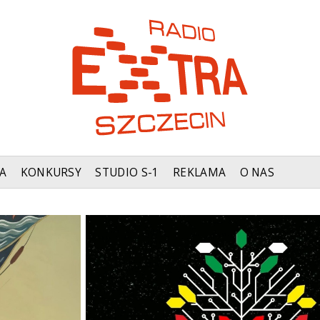
A
KONKURSY
STUDIO S-1
REKLAMA
O NAS