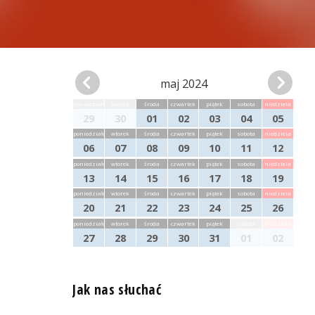
maj 2024
poniedziałek
wtorek
środa
czwartek
piątek
sobota
niedziela
29
30
01
02
03
04
05
poniedziałek
wtorek
środa
czwartek
piątek
sobota
niedziela
06
07
08
09
10
11
12
poniedziałek
wtorek
środa
czwartek
piątek
sobota
niedziela
13
14
15
16
17
18
19
poniedziałek
wtorek
środa
czwartek
piątek
sobota
niedziela
20
21
22
23
24
25
26
poniedziałek
wtorek
środa
czwartek
piątek
sobota
niedziela
27
28
29
30
31
01
02
Jak nas słuchać