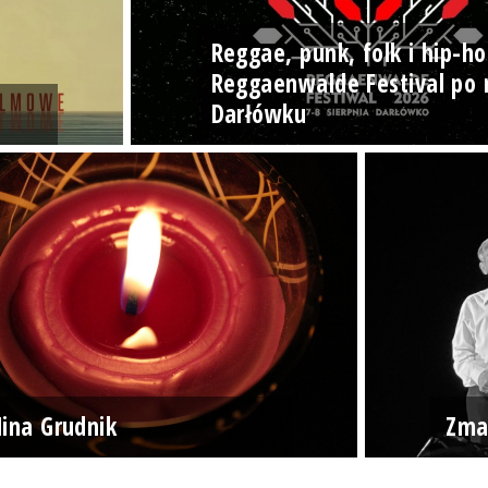
Reggae, punk, folk i hip-ho
Reggaenwalde Festival po 
Darłówku
ina Grudnik
Zma