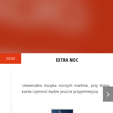
00:00
EXTRA NOC
Uniwersalna muzyka nocnych marków, przy której
każda czynność będzie jeszcze przyjemniejsza.