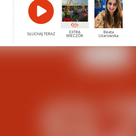
EXTRA
Beata
SŁUCHAJ TERAZ
WIECZÓR
Użarowska