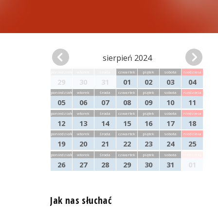
sierpień 2024
poniedziałek
wtorek
środa
czwartek
piątek
sobota
niedziela
29
30
31
01
02
03
04
poniedziałek
wtorek
środa
czwartek
piątek
sobota
niedziela
05
06
07
08
09
10
11
poniedziałek
wtorek
środa
czwartek
piątek
sobota
niedziela
12
13
14
15
16
17
18
poniedziałek
wtorek
środa
czwartek
piątek
sobota
niedziela
19
20
21
22
23
24
25
poniedziałek
wtorek
środa
czwartek
piątek
sobota
niedziela
26
27
28
29
30
31
01
Jak nas słuchać