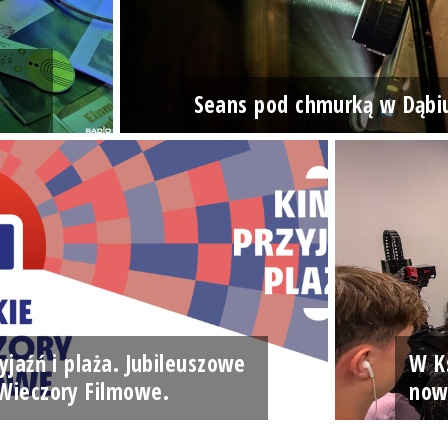
Seans pod chmurką w Dąbi
yjaźń i plaża. Jubileuszowe
W Ks
Wieczory Filmowe.
now