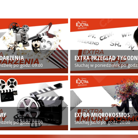
DARZENIA
EXTRA PRZEGLĄD TYGODN
edzielę po godz. 09:00
Słuchaj w poniedziałek po godz.
LMY
EXTRA MIQROKOSMOS
edzielę po godz. 08:00
Słuchaj jutro po godz. 20:00