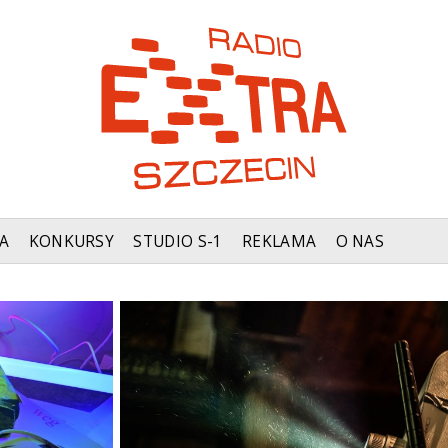
A
KONKURSY
STUDIO S-1
REKLAMA
O NAS