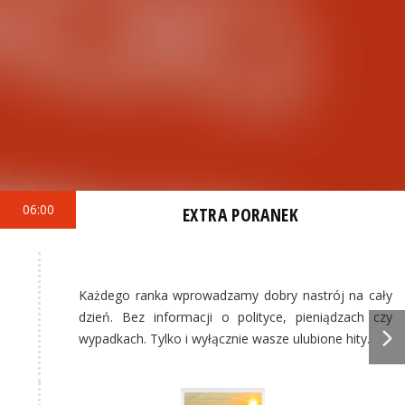
06:00
EXTRA PORANEK
Każdego ranka wprowadzamy dobry nastrój na cały
dzień. Bez informacji o polityce, pieniądzach czy
wypadkach. Tylko i wyłącznie wasze ulubione hity.