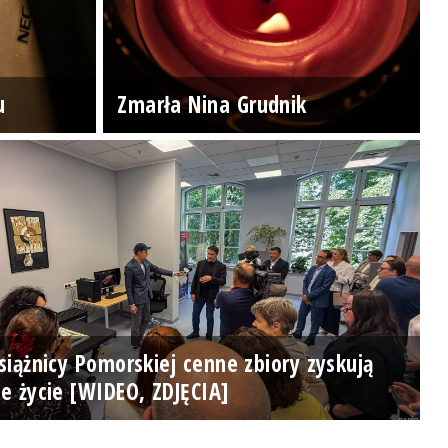
u
Zmarła Nina Grudnik
iążnicy Pomorskiej cenne zbiory zyskują
e życie [WIDEO, ZDJĘCIA]