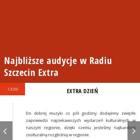
Najbliższe audycje w Radiu
Szczecin Extra
13:00
EXTRA DZIEŃ
Do dobrej muzyki co pół godziny dodajemy zwięzłe
zapowiedzi najciekawszych wydarzeń kulturalnych w
naszym regionie, dzięki czemu jesteśmy najbardziej
coolturalną rozgłośnią w regionie.