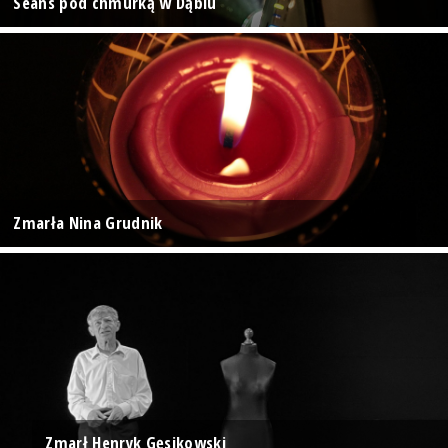
Seans pod chmurką w Dąbiu
Zmarła Nina Grudnik
Zmarł Henryk Gęsikowski