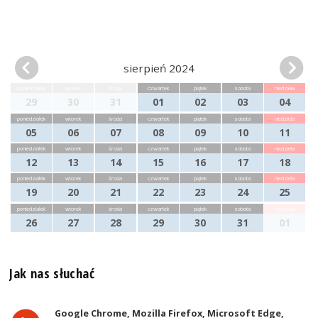
sierpień 2024
poniedziałek
wtorek
środa
czwartek
piątek
sobota
niedziela
29
30
31
01
02
03
04
poniedziałek
wtorek
środa
czwartek
piątek
sobota
niedziela
05
06
07
08
09
10
11
poniedziałek
wtorek
środa
czwartek
piątek
sobota
niedziela
12
13
14
15
16
17
18
poniedziałek
wtorek
środa
czwartek
piątek
sobota
niedziela
19
20
21
22
23
24
25
poniedziałek
wtorek
środa
czwartek
piątek
sobota
niedziela
26
27
28
29
30
31
01
Jak nas słuchać
Google Chrome, Mozilla Firefox, Microsoft Edge,