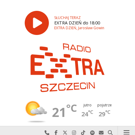
SŁUCHAJ TERAZ
EXTRA DZIEŃ do 18:00
EXTRA DZIEŃ, Jarosław Gowin
°C
jutro
pojutrze
21
°C
°C
24
29
Najlepiej po prostu do nas zadzwoń
Odwiedź nas na Facebook-u
Odwiedź nas na X
Odwiedź nas na Instagram-ie
Odwiedź nas na TikTok-u
Szukaj nas na Spotify
Wyślij do nas w
Szukaj