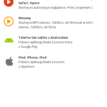
Safari, Opera
Słuchaj w ulubionej przeglądarce. Poleć znajomym :)
Winamp
Słuchaj w MP3 (stereo, 128 kb/s, 44.1kHz) lub w AAC+
(stereo, 128 kb/s, 44.1kHz)
Telefon lub tablet z Androidem
Pobierz aplikację Radia Szczecin Extra
z Google Play
iPad, iPhone, iPod
Pobierz aplikację Radia Szczecin
z AppStore
Odbiornik DAB+
Słuchaj w zachodniej części województwa
zachodniopomorskiego - kanał 11A