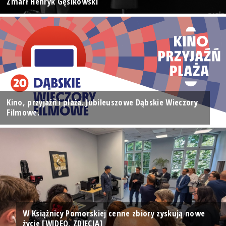
Zmarł Henryk Gęsikowski
Kino, przyjaźń i plaża. Jubileuszowe Dąbskie Wieczory
Filmowe.
W Książnicy Pomorskiej cenne zbiory zyskują nowe
życie [WIDEO, ZDJĘCIA]