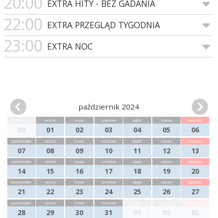
20:00
EXTRA HITY - BEZ GADANIA
22:00
EXTRA PRZEGLĄD TYGODNIA
23:00
EXTRA NOC
październik 2024
poniedziałek
wtorek
środa
czwartek
piątek
sobota
niedziela
30
01
02
03
04
05
06
poniedziałek
wtorek
środa
czwartek
piątek
sobota
niedziela
07
08
09
10
11
12
13
poniedziałek
wtorek
środa
czwartek
piątek
sobota
niedziela
14
15
16
17
18
19
20
poniedziałek
wtorek
środa
czwartek
piątek
sobota
niedziela
21
22
23
24
25
26
27
poniedziałek
wtorek
środa
czwartek
piątek
sobota
niedziela
28
29
30
31
01
02
03