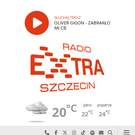
SŁUCHAJ TERAZ
OLIVER GIGON - ZABRAKŁO
MI CB
°C
jutro
pojutrze
20
°C
°C
22
24
Najlepiej po prostu do nas zadzwoń
Odwiedź nas na Facebook-u
Odwiedź nas na X
Odwiedź nas na Instagram-ie
Odwiedź nas na TikTok-u
Szukaj nas na Spotify
Wyślij do nas w
Szukaj