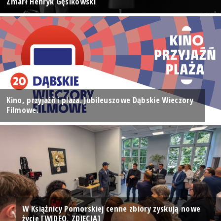
Zmarł Henryk Gęsikowski
Kino, przyjaźń i plaża. Jubileuszowe Dąbskie Wieczory
Filmowe.
W Książnicy Pomorskiej cenne zbiory zyskują nowe
życie [WIDEO, ZDJĘCIA]