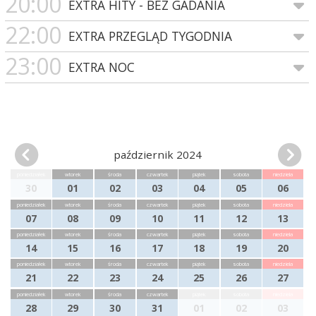
20:00
EXTRA HITY - BEZ GADANIA
22:00
EXTRA PRZEGLĄD TYGODNIA
23:00
EXTRA NOC
październik 2024
poniedziałek
wtorek
środa
czwartek
piątek
sobota
niedziela
30
01
02
03
04
05
06
poniedziałek
wtorek
środa
czwartek
piątek
sobota
niedziela
07
08
09
10
11
12
13
poniedziałek
wtorek
środa
czwartek
piątek
sobota
niedziela
14
15
16
17
18
19
20
poniedziałek
wtorek
środa
czwartek
piątek
sobota
niedziela
21
22
23
24
25
26
27
poniedziałek
wtorek
środa
czwartek
piątek
sobota
niedziela
28
29
30
31
01
02
03