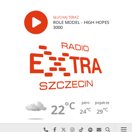
SŁUCHAJ TERAZ
ROLE MODEL - HIGH HOPES
3000
°C
jutro
pojutrze
22
°C
°C
24
29
Najlepiej po prostu do nas zadzwoń
Odwiedź nas na Facebook-u
Odwiedź nas na X
Odwiedź nas na Instagram-ie
Odwiedź nas na TikTok-u
Szukaj nas na Spotify
Wyślij do nas w
Szukaj