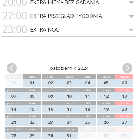
20:00
EXTRA HITY - BEZ GADANIA
22:00
EXTRA PRZEGLĄD TYGODNIA
23:00
EXTRA NOC
październik 2024
poniedziałek
wtorek
środa
czwartek
piątek
sobota
niedziela
30
01
02
03
04
05
06
poniedziałek
wtorek
środa
czwartek
piątek
sobota
niedziela
07
08
09
10
11
12
13
poniedziałek
wtorek
środa
czwartek
piątek
sobota
niedziela
14
15
16
17
18
19
20
poniedziałek
wtorek
środa
czwartek
piątek
sobota
niedziela
21
22
23
24
25
26
27
poniedziałek
wtorek
środa
czwartek
piątek
sobota
niedziela
28
29
30
31
01
02
03