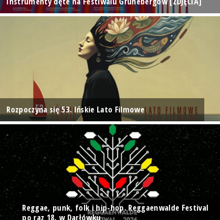
Instrumenty dęte na Festiwalu Grünebergów [ZDJĘCIA]
Rozpoczyna się 53. Ińskie Lato Filmowe
Reggae, punk, folk i hip-hop. Reggaenwalde Festival
po raz 18. w Darłówku