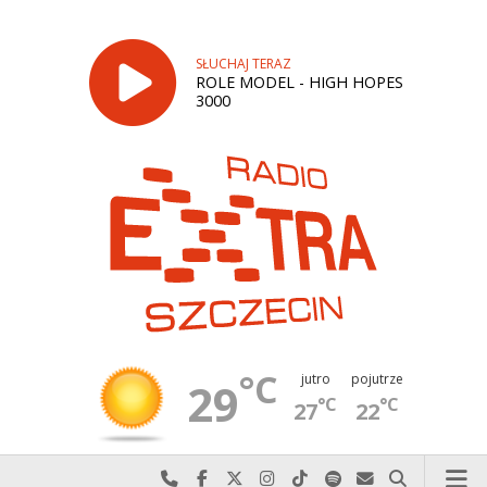
SŁUCHAJ TERAZ
ROLE MODEL - HIGH HOPES
3000
°C
jutro
pojutrze
29
°C
°C
27
22
Najlepiej po prostu do nas zadzwoń
Odwiedź nas na Facebook-u
Odwiedź nas na X
Odwiedź nas na Instagram-ie
Odwiedź nas na TikTok-u
Szukaj nas na Spotify
Wyślij do nas w
Szukaj