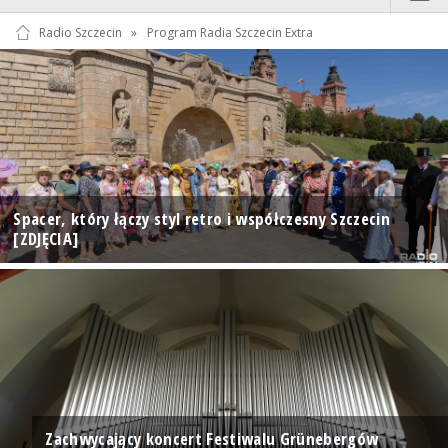
Radio Szczecin
»
Program Radia Szczecin Extra
Spacer, który łączy styl retro i współczesny Szczecin
[ZDJĘCIA]
Zachwycający koncert Festiwalu Grünebergów