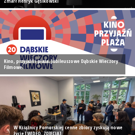
Zmarł Henryk Gęsikowski
Kino, przyjaźń i plaża. Jubileuszowe Dąbskie Wieczory
Filmowe.
W Książnicy Pomorskiej cenne zbiory zyskują nowe
życie [WIDEO, ZDJĘCIA]