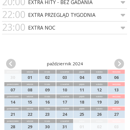
20:00
EXTRA HITY - BEZ GADANIA
22:00
EXTRA PRZEGLĄD TYGODNIA
23:00
EXTRA NOC
październik 2024
poniedziałek
wtorek
środa
czwartek
piątek
sobota
niedziela
30
01
02
03
04
05
06
poniedziałek
wtorek
środa
czwartek
piątek
sobota
niedziela
07
08
09
10
11
12
13
poniedziałek
wtorek
środa
czwartek
piątek
sobota
niedziela
14
15
16
17
18
19
20
poniedziałek
wtorek
środa
czwartek
piątek
sobota
niedziela
21
22
23
24
25
26
27
poniedziałek
wtorek
środa
czwartek
piątek
sobota
niedziela
28
29
30
31
01
02
03