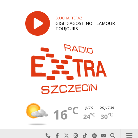
SŁUCHAJ TERAZ
GIGI D'AGOSTINO - LAMOUR
TOUJOURS
°C
jutro
pojutrze
16
°C
°C
24
30
Najlepiej po prostu do nas zadzwoń
Odwiedź nas na Facebook-u
Odwiedź nas na X
Odwiedź nas na Instagram-ie
Odwiedź nas na TikTok-u
Szukaj nas na Spotify
Wyślij do nas w
Szukaj