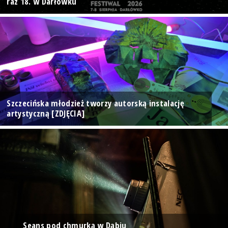
raz 18. w Darłówku
Szczecińska młodzież tworzy autorską instalację
artystyczną [ZDJĘCIA]
Seans pod chmurką w Dąbiu