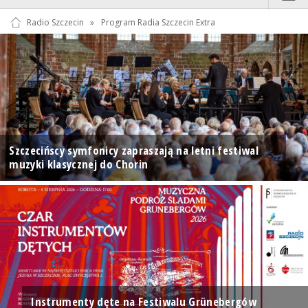
Radio Szczecin
»
Program Radia Szczecin Extra
Szczecińscy symfonicy zapraszają na letni festiwal
muzyki klasycznej do Chorin
Instrumenty dęte na Festiwalu Grünebergów