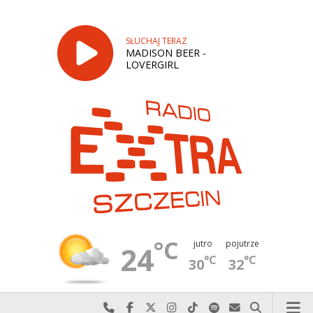
SŁUCHAJ TERAZ
MADISON BEER -
LOVERGIRL
°C
jutro
pojutrze
24
°C
°C
30
32
Najlepiej po prostu do nas zadzwoń
Odwiedź nas na Facebook-u
Odwiedź nas na X
Odwiedź nas na Instagram-ie
Odwiedź nas na TikTok-u
Szukaj nas na Spotify
Wyślij do nas w
Szukaj