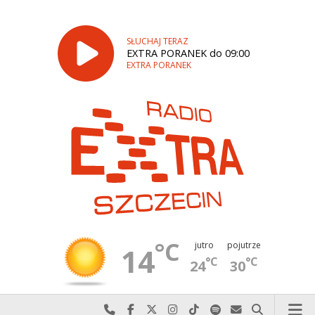
SŁUCHAJ TERAZ
EXTRA PORANEK do 09:00
EXTRA PORANEK
°C
jutro
pojutrze
14
°C
°C
24
30
Najlepiej po prostu do nas zadzwoń
Odwiedź nas na Facebook-u
Odwiedź nas na X
Odwiedź nas na Instagram-ie
Odwiedź nas na TikTok-u
Szukaj nas na Spotify
Wyślij do nas w
Szukaj