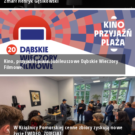
Zmarł Henryk Gęsikowski
Kino, przyjaźń i plaża. Jubileuszowe Dąbskie Wieczory
Filmowe.
W Książnicy Pomorskiej cenne zbiory zyskują nowe
życie [WIDEO, ZDJĘCIA]