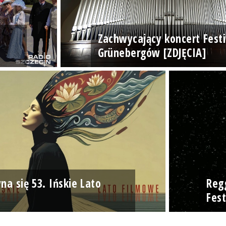
Zachwycający koncert Fest
Grünebergów [ZDJĘCIA]
na się 53. Ińskie Lato
Reg
Fest