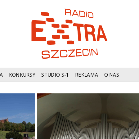
A
KONKURSY
STUDIO S-1
REKLAMA
O NAS