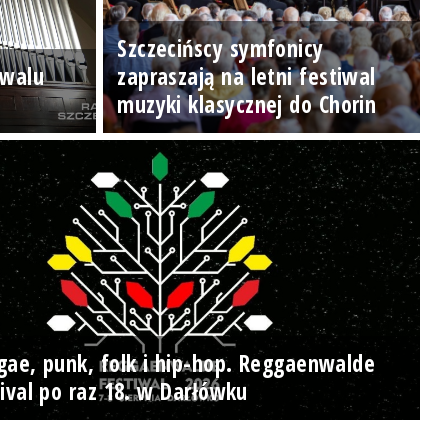
Szczecińscy symfonicy
iwalu
zapraszają na letni festiwal
muzyki klasycznej do Chorin
gae, punk, folk i hip-hop. Reggaenwalde
ival po raz 18. w Darłówku