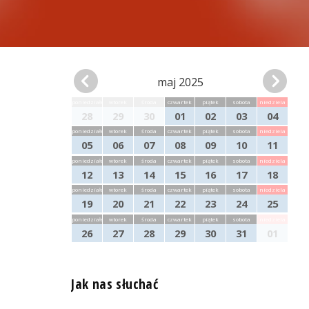
maj 2025
poniedziałek
wtorek
środa
czwartek
piątek
sobota
niedziela
28
29
30
01
02
03
04
poniedziałek
wtorek
środa
czwartek
piątek
sobota
niedziela
05
06
07
08
09
10
11
poniedziałek
wtorek
środa
czwartek
piątek
sobota
niedziela
12
13
14
15
16
17
18
poniedziałek
wtorek
środa
czwartek
piątek
sobota
niedziela
19
20
21
22
23
24
25
poniedziałek
wtorek
środa
czwartek
piątek
sobota
niedziela
26
27
28
29
30
31
01
Jak nas słuchać