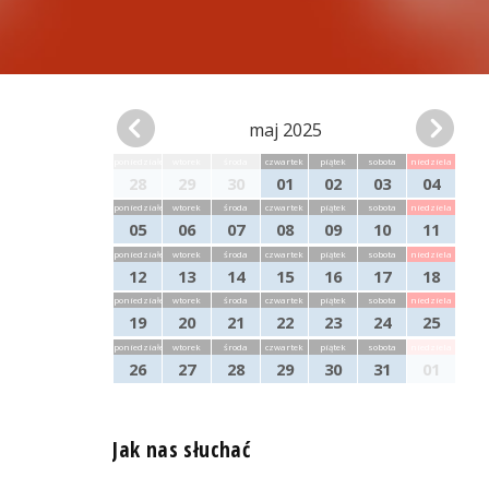
maj 2025
poniedziałek
wtorek
środa
czwartek
piątek
sobota
niedziela
28
29
30
01
02
03
04
poniedziałek
wtorek
środa
czwartek
piątek
sobota
niedziela
05
06
07
08
09
10
11
poniedziałek
wtorek
środa
czwartek
piątek
sobota
niedziela
12
13
14
15
16
17
18
poniedziałek
wtorek
środa
czwartek
piątek
sobota
niedziela
19
20
21
22
23
24
25
poniedziałek
wtorek
środa
czwartek
piątek
sobota
niedziela
26
27
28
29
30
31
01
Jak nas słuchać