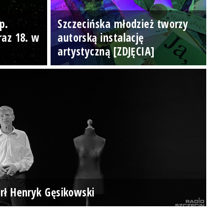
p.
Szczecińska młodzież tworzy
raz 18. w
autorską instalację
artystyczną [ZDJĘCIA]
rł Henryk Gęsikowski