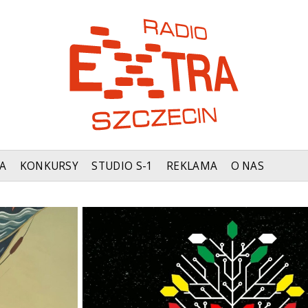
A
KONKURSY
STUDIO S-1
REKLAMA
O NAS