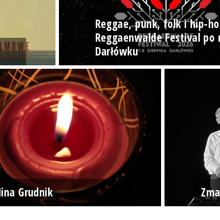
Reggae, punk, folk i hip-ho
Reggaenwalde Festival po 
Darłówku
ina Grudnik
Zma