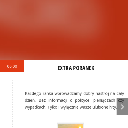
06:00
EXTRA PORANEK
Każdego ranka wprowadzamy dobry nastrój na cały
dzień. Bez informacji o polityce, pieniądzach czy
wypadkach. Tylko i wyłącznie wasze ulubione hity.