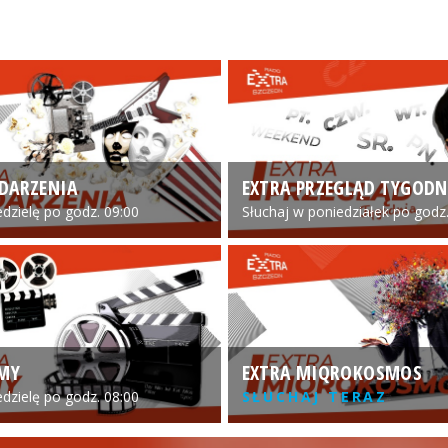
DARZENIA
EXTRA PRZEGLĄD TYGODN
edzielę po godz. 09:00
Słuchaj w poniedziałek po godz.
LMY
EXTRA MIQROKOSMOS
edzielę po godz. 08:00
SŁUCHAJ TERAZ