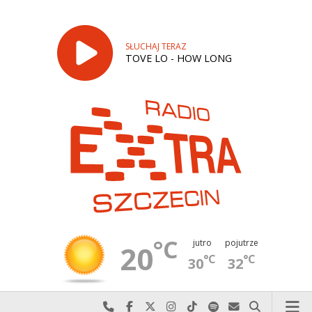
SŁUCHAJ TERAZ
TOVE LO - HOW LONG
°C
jutro
pojutrze
20
°C
°C
30
32
Najlepiej po prostu do nas zadzwoń
Odwiedź nas na Facebook-u
Odwiedź nas na X
Odwiedź nas na Instagram-ie
Odwiedź nas na TikTok-u
Szukaj nas na Spotify
Wyślij do nas w
Szukaj