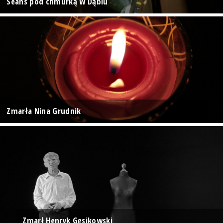
Seans pod chmurką w Dąbiu
Zmarła Nina Grudnik
Zmarł Henryk Gęsikowski