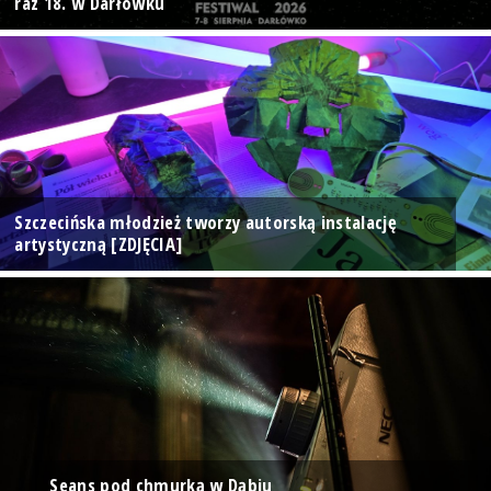
raz 18. w Darłówku
Szczecińska młodzież tworzy autorską instalację
artystyczną [ZDJĘCIA]
Seans pod chmurką w Dąbiu