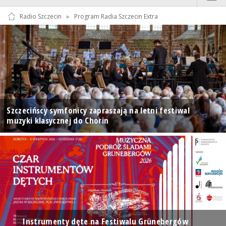
Radio Szczecin
»
Program Radia Szczecin Extra
Szczecińscy symfonicy zapraszają na letni festiwal
muzyki klasycznej do Chorin
Instrumenty dęte na Festiwalu Grünebergów