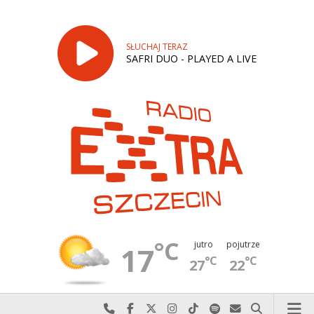
SŁUCHAJ TERAZ
SAFRI DUO - PLAYED A LIVE
°C
jutro
pojutrze
17
°C
°C
27
22
Najlepiej po prostu do nas zadzwoń
Odwiedź nas na Facebook-u
Odwiedź nas na X
Odwiedź nas na Instagram-ie
Odwiedź nas na TikTok-u
Szukaj nas na Spotify
Wyślij do nas w
Szukaj