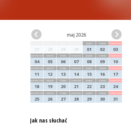
maj 2026
poniedziałek
wtorek
środa
czwartek
piątek
sobota
niedziela
27
28
29
30
01
02
03
poniedziałek
wtorek
środa
czwartek
piątek
sobota
niedziela
04
05
06
07
08
09
10
poniedziałek
wtorek
środa
czwartek
piątek
sobota
niedziela
11
12
13
14
15
16
17
poniedziałek
wtorek
środa
czwartek
piątek
sobota
niedziela
18
19
20
21
22
23
24
poniedziałek
wtorek
środa
czwartek
piątek
sobota
niedziela
25
26
27
28
29
30
31
Jak nas słuchać