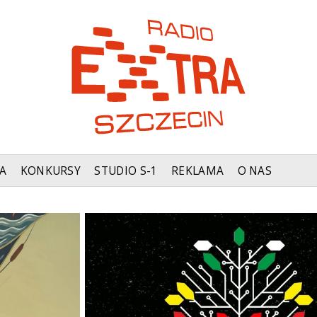
A
KONKURSY
STUDIO S-1
REKLAMA
O NAS