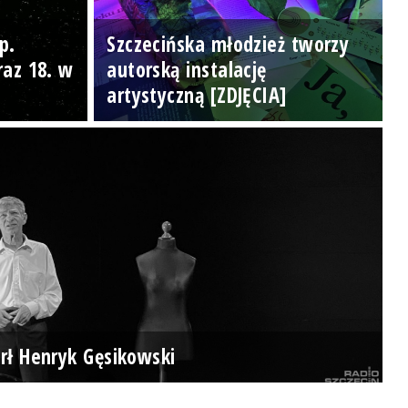
p.
Szczecińska młodzież tworzy
raz 18. w
autorską instalację
artystyczną [ZDJĘCIA]
rł Henryk Gęsikowski