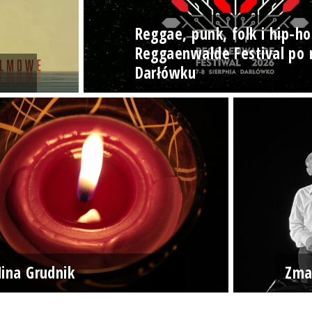
Reggae, punk, folk i hip-ho
Reggaenwalde Festival po 
Darłówku
ina Grudnik
Zma