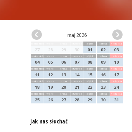
maj 2026
poniedziałek
wtorek
środa
czwartek
piątek
sobota
niedziela
27
28
29
30
01
02
03
poniedziałek
wtorek
środa
czwartek
piątek
sobota
niedziela
04
05
06
07
08
09
10
poniedziałek
wtorek
środa
czwartek
piątek
sobota
niedziela
11
12
13
14
15
16
17
poniedziałek
wtorek
środa
czwartek
piątek
sobota
niedziela
18
19
20
21
22
23
24
poniedziałek
wtorek
środa
czwartek
piątek
sobota
niedziela
25
26
27
28
29
30
31
Jak nas słuchać