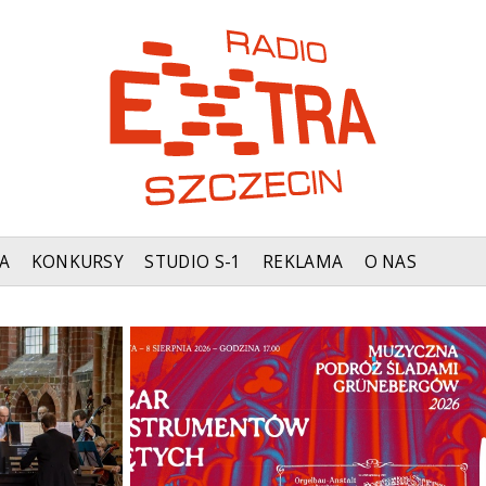
A
KONKURSY
STUDIO S-1
REKLAMA
O NAS