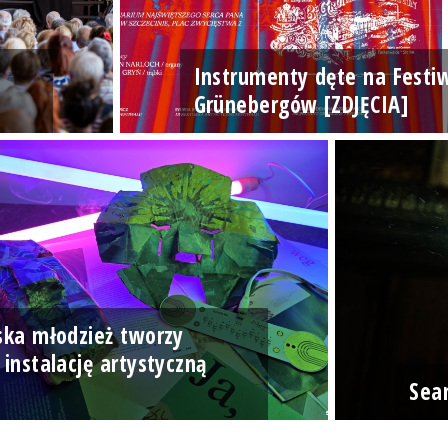
Instrumenty dęte na Festi
Grünebergów [ZDJĘCIA]
ska młodzież tworzy
 instalację artystyczną
]
Sea