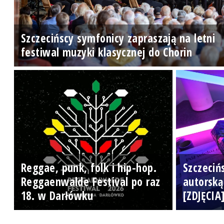
Szczecińscy symfonicy zapraszają na letni
festiwal muzyki klasycznej do Chorin
Reggae, punk, folk i hip-hop.
Szczeciń
Reggaenwalde Festival po raz
autorską
18. w Darłówku
[ZDJĘCIA