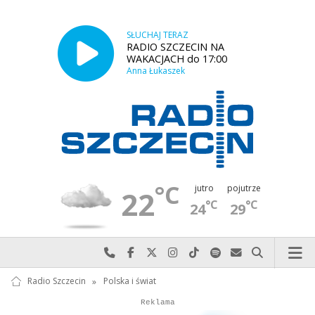
SŁUCHAJ TERAZ
RADIO SZCZECIN NA
WAKACJACH do 17:00
Anna Łukaszek
°C
jutro
pojutrze
22
°C
°C
24
29
Najlepiej po prostu do nas zadzwoń
Odwiedź nas na Facebook-u
Odwiedź nas na X
Odwiedź nas na Instagram-ie
Odwiedź nas na TikTok-u
Szukaj nas na Spotify
Wyślij do nas w
Szukaj
Radio Szczecin
»
Polska i świat
Autopromocja
Autopromocja
Reklama