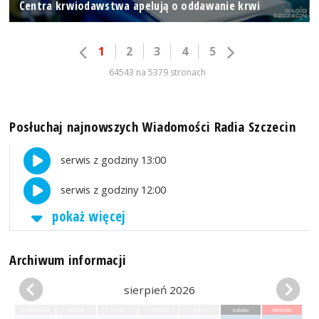
Centra krwiodawstwa apelują o oddawanie krwi
1
2
3
4
5
64543 na 5379 stronach
Posłuchaj najnowszych Wiadomości Radia Szczecin
serwis z godziny 13:00
serwis z godziny 12:00
pokaż więcej
Archiwum informacji
sierpień 2026
poniedziałek
wtorek
środa
czwartek
piątek
sobota
niedziela