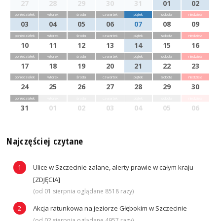
27
28
29
30
31
01
02
poniedziałek
wtorek
środa
czwartek
piątek
sobota
niedziela
03
04
05
06
07
08
09
poniedziałek
wtorek
środa
czwartek
piątek
sobota
niedziela
10
11
12
13
14
15
16
poniedziałek
wtorek
środa
czwartek
piątek
sobota
niedziela
17
18
19
20
21
22
23
poniedziałek
wtorek
środa
czwartek
piątek
sobota
niedziela
24
25
26
27
28
29
30
poniedziałek
wtorek
środa
czwartek
piątek
sobota
niedziela
31
01
02
03
04
05
06
Najczęściej czytane
Ulice w Szczecinie zalane, alerty prawie w całym kraju
[ZDJĘCIA]
(od 01 sierpnia oglądane 8518 razy)
Akcja ratunkowa na jeziorze Głębokim w Szczecinie
(od 02 sierpnia oglądane 4957 razy)