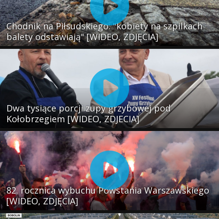
Chodnik na Piłsudskiego: "kobiety na szpilkach
balety odstawiają" [WIDEO, ZDJĘCIA]
Dwa tysiące porcji zupy grzybowej pod
Kołobrzegiem [WIDEO, ZDJECIA]
82. rocznica wybuchu Powstania Warszawskiego
[WIDEO, ZDJĘCIA]