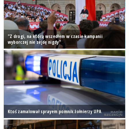
"Z drogi, na którą wszedłem w czasie kampanii
wyborczej nie zejdę nigdy"
Ktoś zamalował sprayem pomnik żołnierzy UPA