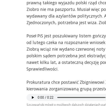
prawną takiego wyjazdu polski rząd chc
Ziobro nie ma paszportu. Musiał więc po
wydawany dla azylantów politycznych. 
Zjednoczonych, potrzebna jest wiza. Zio
Poseł PiS jest poszukiwany listem gończy
od lutego czeka na rozpoznanie wniosek
Ziobrą wciąż nie wydano czerwonej noty 
polskim sądem potrzebna jest ekstradyc
nawet kilku lat, a ostateczną decyzję 
Sprawiedliwości.
Prokuratura chce postawić Zbigniewowi 
kierowania zorganizowaną grupą przest
Szczepański mówił o możliwych dalszych działaniach pańs