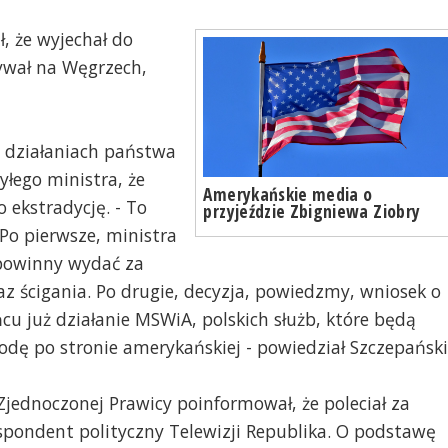
ł, że wyjechał do
ywał na Węgrzech,
 działaniach państwa
yłego ministra, że
Amerykańskie media o
 ekstradycję. - To
przyjeździe Zbigniewa Ziobry
 Po pierwsze, ministra
 powinny wydać za
z ścigania. Po drugie, decyzja, powiedzmy, wniosek o
cu już działanie MSWiA, polskich służb, które będą
dę po stronie amerykańskiej - powiedział Szczepański
Zjednoczonej Prawicy poinformował, że poleciał za
spondent polityczny Telewizji Republika. O podstawę