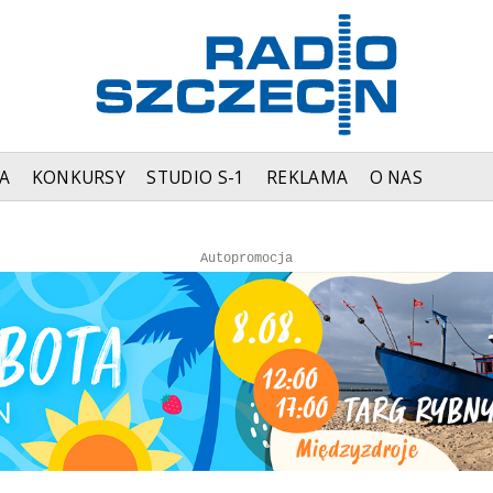
A
KONKURSY
STUDIO S-1
REKLAMA
O NAS
Autopromocja
Autopromocja