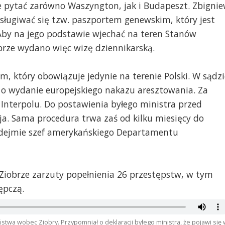
e pytać zarówno Waszyngton, jak i Budapeszt. Zbigni
sługiwać się tzw. paszportem genewskim, który jest
Aby na jego podstawie wjechać na teren Stanów
brze wydano więc wizę dziennikarską.
m, który obowiązuje jedynie na terenie Polski. W sądzi
 o wydanie europejskiego nakazu aresztowania. Za
Interpolu. Do postawienia byłego ministra przed
ja. Sama procedura trwa zaś od kilku miesięcy do
podejmie szef amerykańskiego Departamentu
Ziobrze zarzuty popełnienia 26 przestępstw, w tym
ępczą.
twa wobec Ziobry. Przypomniał o deklaracji byłego ministra, że pojawi się 