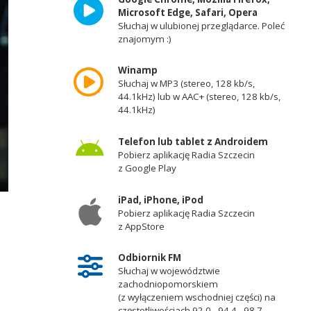
Microsoft Edge, Safari, Opera
Słuchaj w ulubionej przeglądarce. Poleć
znajomym :)
Winamp
Słuchaj w MP3 (stereo, 128 kb/s,
44.1kHz) lub w AAC+ (stereo, 128 kb/s,
44.1kHz)
Telefon lub tablet z Androidem
Pobierz aplikację Radia Szczecin
z Google Play
iPad, iPhone, iPod
Pobierz aplikację Radia Szczecin
z AppStore
Odbiornik FM
Słuchaj w województwie
zachodniopomorskiem
(z wyłączeniem wschodniej części) na
częstotliwościach 92,0 - 94,4 - 98,7 -