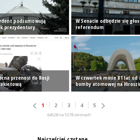
zydent podsumowują
W Senacie odbędzie się gło
ok prezydentury
referendum
ocna przenosi do Rosji
W czwartek minie 81 lat od 
rakietową
bomby atomowej na Hirosz
1
2
3
4
5
64528 na 5378 stronach
n
Najczęściej czytane