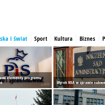
ska i świat
Sport
Kultura
Biznes
P
tawi elementy programu
go
Wyrok NSA w sprawie subwen