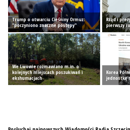
Trump o otwarciu Cieśniny Ormuz:
Rząd i pre
"poczyniono znaczne postępy"
pierwszy r
We Lwowie rozmawiano m.in. o
kolejnych miejscach poszukiwań i
Korea Półn
ekshumacjach
jednostkę 
Posłuchaj najnowszych Wiadomości Radia Szczeci