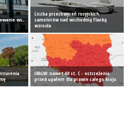
Liczba przechwyceń rosyjskich
sowanie ws.
samolotów nad wschodnią flanką
wzrosła
N
zrzucenia
IMGW: nawet 40 st. C - ostrzeżenia
Z
imę
przed upałem dla prawie całego kraju
k