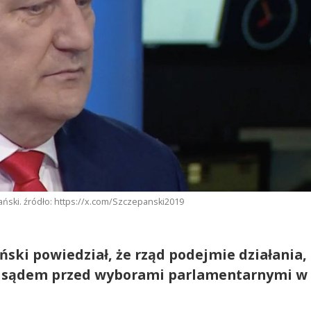
ski. źródło: https://x.com/Szczepanski2019
ski powiedział, że rząd podejmie działania,
ed sądem przed wyborami parlamentarnymi w