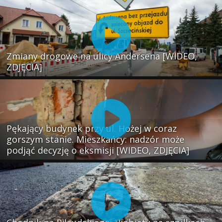
Zmiany drogowe na ulicy Andersena [WIDEO,
ZDJĘCIA]
Pękający budynek przy ul. Hożej w coraz
gorszym stanie. Mieszkańcy: nadzór może
podjąć decyzję o eksmisji [WIDEO, ZDJĘCIA]