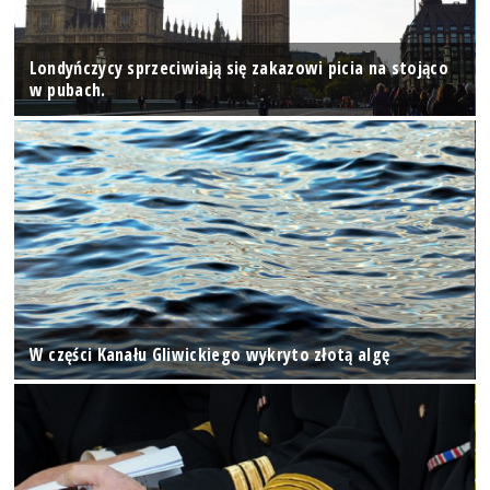
Londyńczycy sprzeciwiają się zakazowi picia na stojąco
w pubach.
W części Kanału Gliwickiego wykryto złotą algę