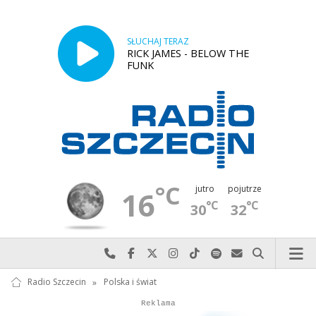
SŁUCHAJ TERAZ
RICK JAMES - BELOW THE
FUNK
°C
jutro
pojutrze
16
°C
°C
30
32
Najlepiej po prostu do nas zadzwoń
Odwiedź nas na Facebook-u
Odwiedź nas na X
Odwiedź nas na Instagram-ie
Odwiedź nas na TikTok-u
Szukaj nas na Spotify
Wyślij do nas w
Szukaj
Radio Szczecin
»
Polska i świat
Autopromocja
Reklama