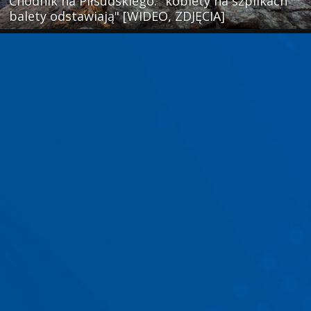
Chodnik na Piłsudskiego: "kobiety na szpilkach
balety odstawiają" [WIDEO, ZDJĘCIA]