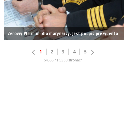
Zerowy PIT m.in. dla marynarzy. Jest podpis prezydenta
1
2
3
4
5
64555 na 5380 stronach