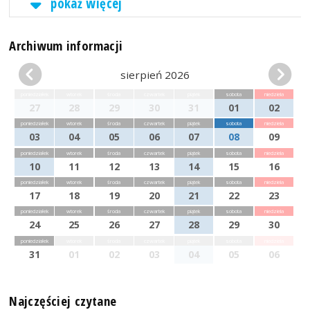
pokaż więcej
Archiwum informacji
sierpień 2026
poniedziałek
wtorek
środa
czwartek
piątek
sobota
niedziela
27
28
29
30
31
01
02
poniedziałek
wtorek
środa
czwartek
piątek
sobota
niedziela
03
04
05
06
07
08
09
poniedziałek
wtorek
środa
czwartek
piątek
sobota
niedziela
10
11
12
13
14
15
16
poniedziałek
wtorek
środa
czwartek
piątek
sobota
niedziela
17
18
19
20
21
22
23
poniedziałek
wtorek
środa
czwartek
piątek
sobota
niedziela
24
25
26
27
28
29
30
poniedziałek
wtorek
środa
czwartek
piątek
sobota
niedziela
31
01
02
03
04
05
06
Najczęściej czytane