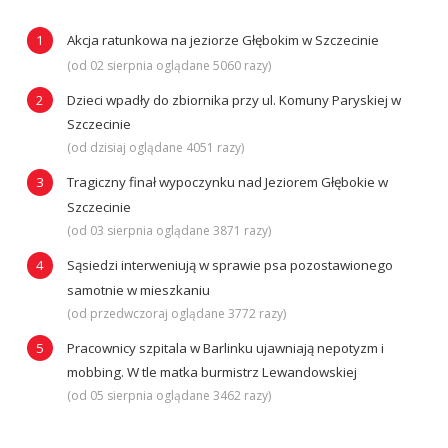
Akcja ratunkowa na jeziorze Głębokim w Szczecinie
(od 02 sierpnia oglądane 5060 razy)
Dzieci wpadły do zbiornika przy ul. Komuny Paryskiej w
Szczecinie
(od dzisiaj oglądane 4051 razy)
Tragiczny finał wypoczynku nad Jeziorem Głębokie w
Szczecinie
(od 03 sierpnia oglądane 3871 razy)
Sąsiedzi interweniują w sprawie psa pozostawionego
samotnie w mieszkaniu
(od przedwczoraj oglądane 3772 razy)
Pracownicy szpitala w Barlinku ujawniają nepotyzm i
mobbing. W tle matka burmistrz Lewandowskiej
(od 05 sierpnia oglądane 3462 razy)