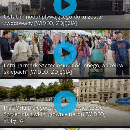
Ostatni moduł pływającego doku został
zwodowany [WIDEO, ZDJĘCIA]
Letni Jarmark Szczeciński. "Coś innego, aniżeli w
sklepach" [WIDEO, ZDJĘCIA]
Plac Orła Białego w przebudowie. Część
Szczecinian widzi głównie beton [WIDEO,
ZDJĘCIA]