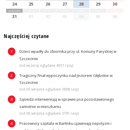
24
25
26
27
28
29
30
poniedziałek
wtorek
środa
czwartek
piątek
sobota
niedziela
31
01
02
03
04
05
06
Najczęściej czytane
Dzieci wpadły do zbiornika przy ul. Komuny Paryskiej w
Szczecinie
(od wczoraj oglądane 4551 razy)
Tragiczny finał wypoczynku nad Jeziorem Głębokie w
Szczecinie
(od 03 sierpnia oglądane 3898 razy)
Sąsiedzi interweniują w sprawie psa pozostawionego
samotnie w mieszkaniu
(od 06 sierpnia oglądane 3791 razy)
Pracownicy szpitala w Barlinku ujawniają nepotyzm i