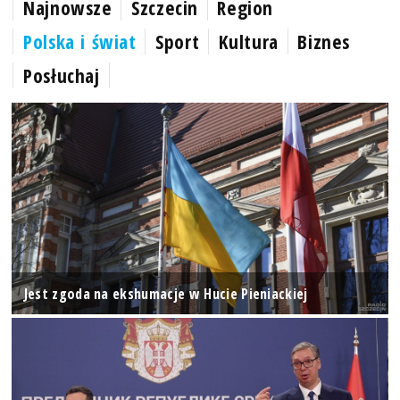
Najnowsze
Szczecin
Region
Polska i świat
Sport
Kultura
Biznes
Posłuchaj
Jest zgoda na ekshumacje w Hucie Pieniackiej