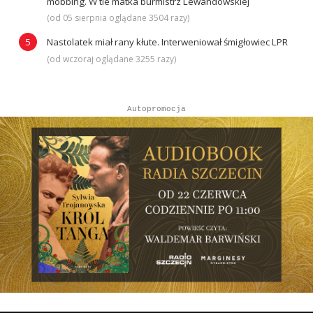
mobbing. W tle matka burmistrz Lewandowskiej
(od 05 sierpnia oglądane 3504 razy)
Nastolatek miał rany kłute. Interweniował śmigłowiec LPR
(od wczoraj oglądane 3255 razy)
Autopromocja