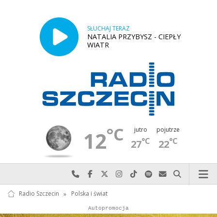
SŁUCHAJ TERAZ
NATALIA PRZYBYSZ - CIEPŁY
WIATR
°C
jutro
pojutrze
12
°C
°C
27
22
Najlepiej po prostu do nas zadzwoń
Odwiedź nas na Facebook-u
Odwiedź nas na X
Odwiedź nas na Instagram-ie
Odwiedź nas na TikTok-u
Szukaj nas na Spotify
Wyślij do nas w
Szukaj
Radio Szczecin
»
Polska i świat
Autopromocja
Reklama