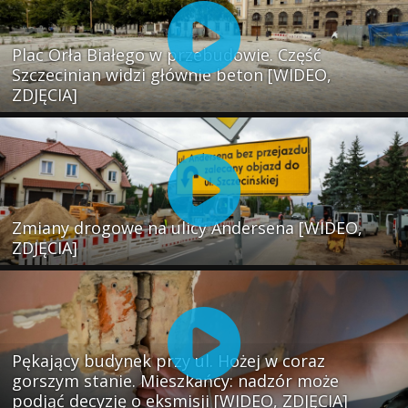
Plac Orła Białego w przebudowie. Część
Szczecinian widzi głównie beton [WIDEO,
ZDJĘCIA]
Zmiany drogowe na ulicy Andersena [WIDEO,
ZDJĘCIA]
Pękający budynek przy ul. Hożej w coraz
gorszym stanie. Mieszkańcy: nadzór może
podjąć decyzję o eksmisji [WIDEO, ZDJĘCIA]