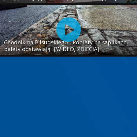
Chodnik na Piłsudskiego: "kobiety na szpilkach
balety odstawiają" [WIDEO, ZDJĘCIA]