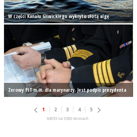
W części Kanału Gliwickiego wykryto złotą algę
Zerowy PIT m.in. dla marynarzy. Jest podpis prezydenta
1
2
3
4
5
64555 na 5380 stronach