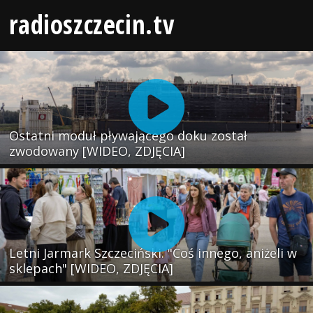
radioszczecin.tv
Ostatni moduł pływającego doku został
zwodowany [WIDEO, ZDJĘCIA]
Letni Jarmark Szczeciński. "Coś innego, aniżeli w
sklepach" [WIDEO, ZDJĘCIA]