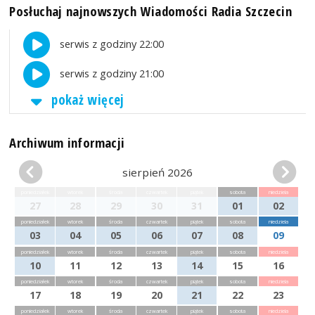
Posłuchaj najnowszych Wiadomości Radia Szczecin
serwis z godziny 22:00
serwis z godziny 21:00
pokaż więcej
Archiwum informacji
sierpień 2026
poniedziałek
wtorek
środa
czwartek
piątek
sobota
niedziela
27
28
29
30
31
01
02
poniedziałek
wtorek
środa
czwartek
piątek
sobota
niedziela
03
04
05
06
07
08
09
poniedziałek
wtorek
środa
czwartek
piątek
sobota
niedziela
10
11
12
13
14
15
16
poniedziałek
wtorek
środa
czwartek
piątek
sobota
niedziela
17
18
19
20
21
22
23
poniedziałek
wtorek
środa
czwartek
piątek
sobota
niedziela