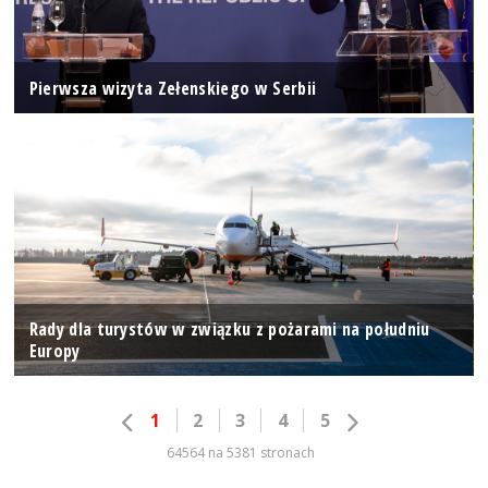
Pierwsza wizyta Zełenskiego w Serbii
Rady dla turystów w związku z pożarami na południu
Europy
1
2
3
4
5
64564 na 5381 stronach