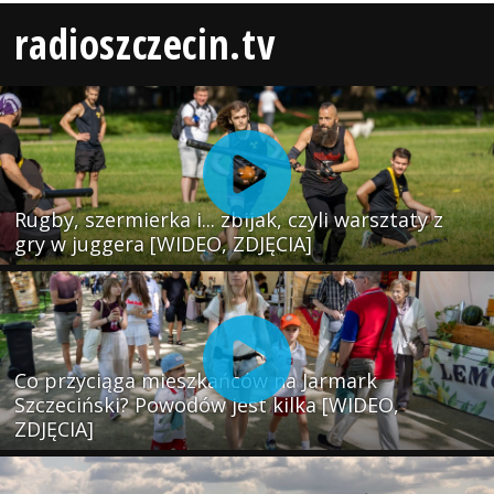
radioszczecin.tv
Rugby, szermierka i... zbijak, czyli warsztaty z
gry w juggera [WIDEO, ZDJĘCIA]
Co przyciąga mieszkańców na Jarmark
Szczeciński? Powodów jest kilka [WIDEO,
ZDJĘCIA]