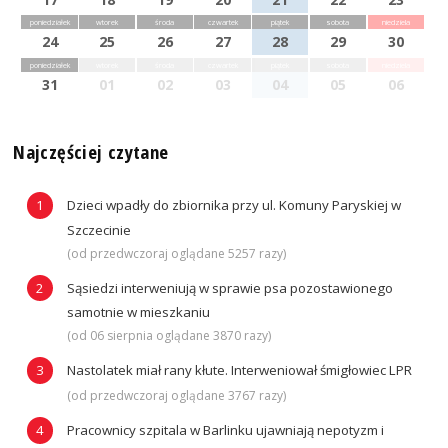
poniedziałek
wtorek
środa
czwartek
piątek
sobota
niedziela
24
25
26
27
28
29
30
poniedziałek
wtorek
środa
czwartek
piątek
sobota
niedziela
31
01
02
03
04
05
06
Najczęściej czytane
Dzieci wpadły do zbiornika przy ul. Komuny Paryskiej w
Szczecinie
(od przedwczoraj oglądane 5257 razy)
Sąsiedzi interweniują w sprawie psa pozostawionego
samotnie w mieszkaniu
(od 06 sierpnia oglądane 3870 razy)
Nastolatek miał rany kłute. Interweniował śmigłowiec LPR
(od przedwczoraj oglądane 3767 razy)
Pracownicy szpitala w Barlinku ujawniają nepotyzm i