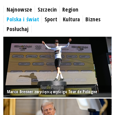
Najnowsze
Szczecin
Region
Polska i świat
Sport
Kultura
Biznes
Posłuchaj
Marco Brenner zwycięzcą wyścigu Tour de Pologne