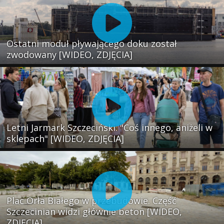
Ostatni moduł pływającego doku został
zwodowany [WIDEO, ZDJĘCIA]
Letni Jarmark Szczeciński. "Coś innego, aniżeli w
sklepach" [WIDEO, ZDJĘCIA]
Plac Orła Białego w przebudowie. Część
Szczecinian widzi głównie beton [WIDEO,
ZDJĘCIA]