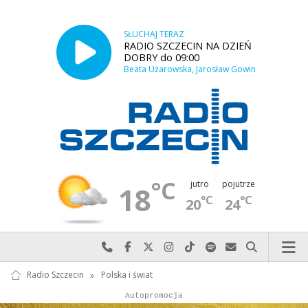
SŁUCHAJ TERAZ
RADIO SZCZECIN NA DZIEŃ
DOBRY do 09:00
Beata Użarowska, Jarosław Gowin
°C
jutro
pojutrze
18
°C
°C
20
24
Najlepiej po prostu do nas zadzwoń
Odwiedź nas na Facebook-u
Odwiedź nas na X
Odwiedź nas na Instagram-ie
Odwiedź nas na TikTok-u
Szukaj nas na Spotify
Wyślij do nas w
Szukaj
Radio Szczecin
»
Polska i świat
Autopromocja
Reklama