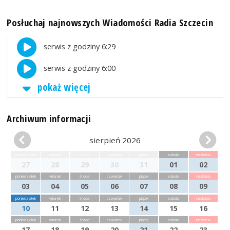
Posłuchaj najnowszych Wiadomości Radia Szczecin
serwis z godziny 6:29
serwis z godziny 6:00
pokaż więcej
Archiwum informacji
sierpień 2026
poniedziałek
wtorek
środa
czwartek
piątek
sobota
niedziela
27
28
29
30
31
01
02
poniedziałek
wtorek
środa
czwartek
piątek
sobota
niedziela
03
04
05
06
07
08
09
poniedziałek
wtorek
środa
czwartek
piątek
sobota
niedziela
10
11
12
13
14
15
16
poniedziałek
wtorek
środa
czwartek
piątek
sobota
niedziela
17
18
19
20
21
22
23