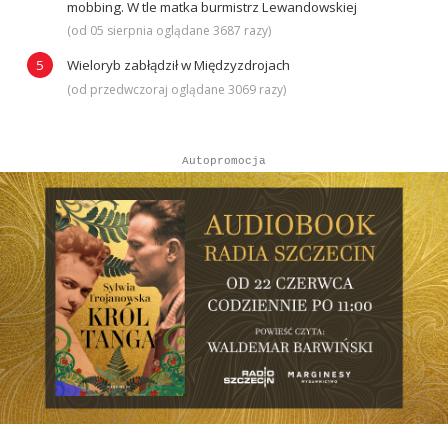
mobbing. W tle matka burmistrz Lewandowskiej
(od 05 sierpnia oglądane 3687 razy)
Wieloryb zabłądził w Międzyzdrojach
(od przedwczoraj oglądane 3069 razy)
Autopromocja