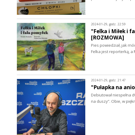
2024-01-29, godz. 22:59
"Felka i Miłek i 
[ROZMOWA]
Pies powiedział, jak mów
Felka jest reporterką, 
2024-01-29, godz. 21:47
"Pułapka na anio
Debiutował niespełna dw
na duszy”. Obie, w pię