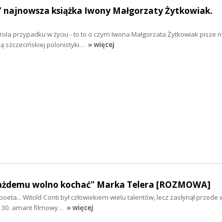
” najnowsza książka Iwony Małgorzaty Żytkowiak.
 rola przypadku w życiu - to to o czym Iwona Małgorzata Żytkowiak pisze na
ą szczecińskiej polonistyki…
» więcej
Każdemu wolno kochać” Marka Telera [ROZMOWA]
poeta... Witold Conti był człowiekiem wielu talentów, lecz zasłynął przede
h 30. amant filmowy…
» więcej