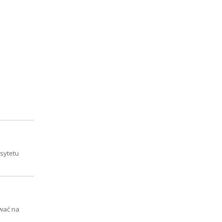
sytetu
ować na