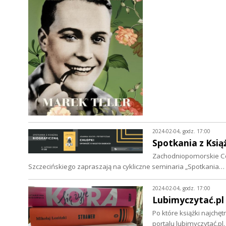
2024-02-04, godz. 17:00
Spotkania z Ksi
Zachodniopomorskie Ce
Szczecińskiego zapraszają na cykliczne seminaria „Spotkania…
2024-02-04, godz. 17:00
Lubimyczytać.pl 
Po które książki najchęt
portalu lubimyczytać.pl