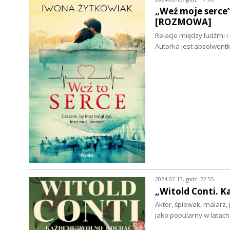
„Weź moje serce
[ROZMOWA]
Relacje między ludźmi i
Autorka jest absolwentk
2024-02-13, godz. 22:55
„Witold Conti. 
Aktor, śpiewak, malarz, 
jako popularny w latac