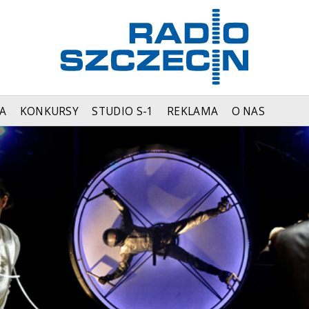
A
KONKURSY
STUDIO S-1
REKLAMA
O NAS