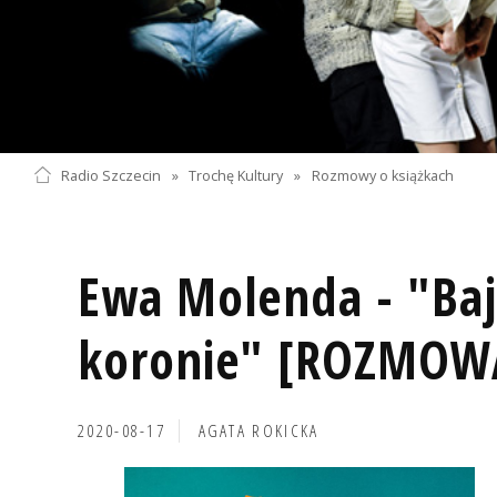
Radio Szczecin
»
Trochę Kultury
»
Rozmowy o książkach
Ewa Molenda - "Baj
koronie" [ROZMOW
2020-08-17
AGATA ROKICKA