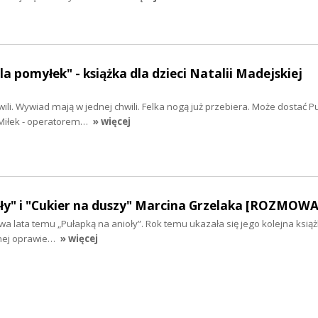
fala pomyłek" - książka dla dzieci Natalii Madejskiej
ili. Wywiad mają w jednej chwili. Felka nogą już przebiera. Może dostać Pu
a Miłek - operatorem…
» więcej
ły" i "Cukier na duszy" Marcina Grzelaka [ROZMOWA
a lata temu „Pułapką na anioły”. Rok temu ukazała się jego kolejna książ
knej oprawie…
» więcej