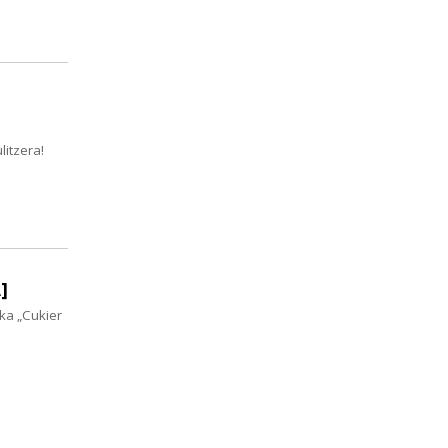
litzera!
]
ka „Cukier