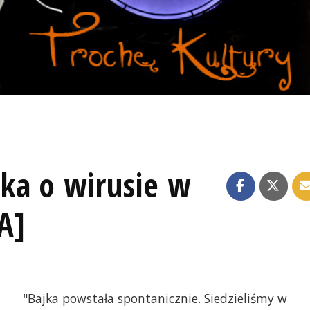
ka o wirusie w
A]
"Bajka powstała spontanicznie. Siedzieliśmy w