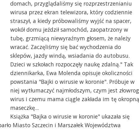
domach, przyglądaliśmy się rozprzestrzenianiu
wirusa przez ekran telewizora, który codziennie
straszył, a kiedy próbowaliśmy wyjść na spacer,
wokół domu jeździł samochód, zaopatrzony w
tubę, grzmiącą niewyraźnym głosem, że należy
wracać. Zaczęliśmy się bać wychodzenia do
sklepów, jazdy windą, wsiadania do autobusu.
Dzieci w szkołach rozpoczęły naukę zdalną." Tak
dziennikarka, Ewa Molenda opisuje okoliczności
powstania "Bajki o wirusie w koronie". Próbuje w
niej wytłumaczyć najmłodszym, czym jest złowrog
wirus i czemu mama ciągle zakłada im tę okropn
maseczkę...
Książka "Bajka o wirusie w koronie" ukazała się
arło Miasto Szczecin i Marszałek Województwa