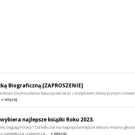
ążką Biograficzną.[ZAPROSZENIE]
ntrum Doskonalenia Nauczycieli wraz z Instytutem Historycznym Uniwer
» więcej
wybiera najlepsze książki Roku 2023.
niej sięgają Polacy? Od kilku lat na najpopularniejsze lektury można głos
. o największa czytelnicza…
» więcej