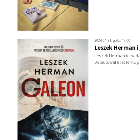
2024-01-21, godz. 17:00
Leszek Herman i 
Leszek Herman to nadal 
Debiutował 8 lat temu