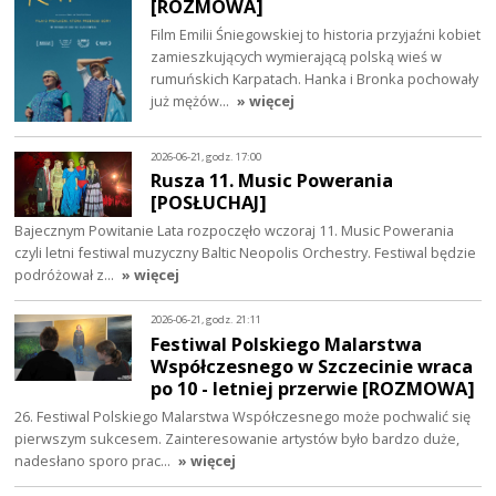
[ROZMOWA]
Film Emilii Śniegowskiej to historia przyjaźni kobiet
zamieszkujących wymierającą polską wieś w
rumuńskich Karpatach. Hanka i Bronka pochowały
już mężów…
» więcej
2026-06-21, godz. 17:00
Rusza 11. Music Powerania
[POSŁUCHAJ]
Bajecznym Powitanie Lata rozpoczęło wczoraj 11. Music Powerania
czyli letni festiwal muzyczny Baltic Neopolis Orchestry. Festiwal będzie
podróżował z…
» więcej
2026-06-21, godz. 21:11
Festiwal Polskiego Malarstwa
Współczesnego w Szczecinie wraca
po 10 - letniej przerwie [ROZMOWA]
26. Festiwal Polskiego Malarstwa Współczesnego może pochwalić się
pierwszym sukcesem. Zainteresowanie artystów było bardzo duże,
nadesłano sporo prac…
» więcej