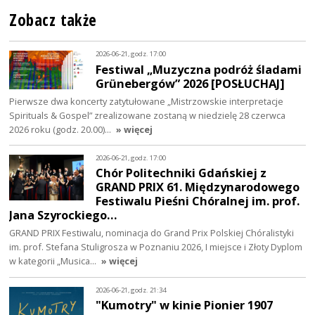
Zobacz także
2026-06-21, godz. 17:00
Festiwal „Muzyczna podróż śladami
Grünebergów” 2026 [POSŁUCHAJ]
Pierwsze dwa koncerty zatytułowane „Mistrzowskie interpretacje
Spirituals & Gospel” zrealizowane zostaną w niedzielę 28 czerwca
2026 roku (godz. 20.00)…
» więcej
2026-06-21, godz. 17:00
Chór Politechniki Gdańskiej z
GRAND PRIX 61. Międzynarodowego
Festiwalu Pieśni Chóralnej im. prof.
Jana Szyrockiego…
GRAND PRIX Festiwalu, nominacja do Grand Prix Polskiej Chóralistyki
im. prof. Stefana Stuligrosza w Poznaniu 2026, I miejsce i Złoty Dyplom
w kategorii „Musica…
» więcej
2026-06-21, godz. 21:34
"Kumotry" w kinie Pionier 1907