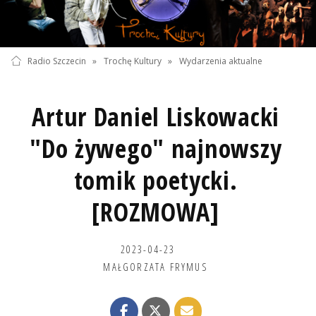
Radio Szczecin
»
Trochę Kultury
»
Wydarzenia aktualne
Artur Daniel Liskowacki
"Do żywego" najnowszy
tomik poetycki.
[ROZMOWA]
2023-04-23
MAŁGORZATA FRYMUS