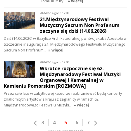
Domu Kultury…
» więcej
2026-06-14, godz. 17:00
21.Międzynarodowy Festiwal
Muzyczny Sacrum Non Profanum
zaczyna się dziś (14.06.2026)
Dziś (14.06.2026) w Bazylice Archikatedralnej pw. św. Jakuba Apostoła w
Szczecinie inauguracja 21. Międzynarodowego Festiwalu Muzycznego
Sacrum Non Profanum…
» więcej
2026-06-14, godz. 17:00
Wkrótce rozpocznie się 62.
Międzynarodowy Festiwal Muzyki
Organowej i Kameralnej w
Kamieniu Pomorskim [ROZMOWA]
Przez całe lato w zabytkowej katedrze rozbrzmiewać będą koncerty
znakomitych artystów z kraju i z zagranicy w ramach 62.
Międzynarodowego Festiwalu Muzyki…
» więcej
3
4
5
6
7