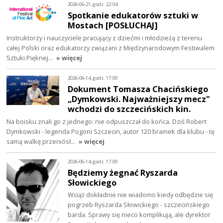
2026-06-21, godz. 22:04
Spotkanie edukatorów sztuki w
Mostach [POSŁUCHAJ]
Instruktorzy i nauczyciele pracujący z dziećmi i młodzieżą z terenu
całej Polski oraz edukatorzy związani z Międzynarodowym Festiwalem
Sztuki Pięknej…
» więcej
2026-06-14, godz. 17:00
Dokument Tomasza Chacińskiego
„Dymkowski. Najważniejszy mecz"
wchodzi do szczecińskich kin.
Na boisku znali go z jednego: nie odpuszczał do końca. Dziś Robert
Dymkowski - legenda Pogoni Szczecin, autor 120 bramek dla klubu - tę
samą walkę przeniósł…
» więcej
2026-06-14, godz. 17:00
Będziemy żegnać Ryszarda
Słowickiego
Wciąż dokładnie nie wiadomo kiedy odbędzie się
pogrzeb Ryszarda Słowickiego - szczecińskiego
barda. Sprawy się nieco komplikują, ale dyrektor