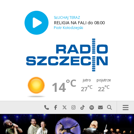
SŁUCHAJ TERAZ
RELIGIA NA FALI do 08:00
Piotr Kołodziejski
°C
jutro
pojutrze
14
°C
°C
27
22
Najlepiej po prostu do nas zadzwoń
Odwiedź nas na Facebook-u
Odwiedź nas na X
Odwiedź nas na Instagram-ie
Odwiedź nas na TikTok-u
Szukaj nas na Spotify
Wyślij do nas w
Szukaj