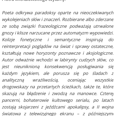
Poeta odkrywa paradoksy oparte na nieoczekiwanych
wykolejeniach słów i znaczeń. Rozbierane albo zderzane
ze sobą związki frazeologiczne podważają utrwalone
gnozy i klisze narzucane przez automatyzm wypowiedzi.
Kolizje fonetyczne i semantyczne inspirują do
reinterpretacji poglądów na świat i sprawy ostateczne,
kształtują nowe horyzonty poznawcze i aksjologiczne.
Autor odważnie wchodzi w labirynty cudzych słów, co
jest nieuniknioną konsekwencją posługiwania się
każdym językiem, ale porusza się po śladach z
analityczną wrażliwością, oceniając wszystkie
drogowskazy na przetartych ścieżkach, także te, które
skazują na błądzenie i zwodzą na manowce. Czterej
pancerni, bohaterowie kultowego serialu, po latach
zostają skojarzeni z jeźdźcami apokalipsy, a II wojna
światowa z telewizyjnego ekranu – z późniejszymi