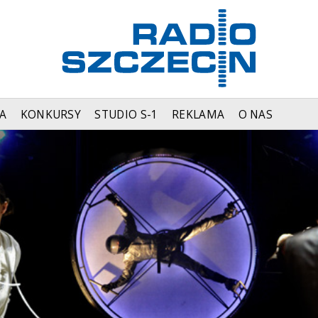
A
KONKURSY
STUDIO S-1
REKLAMA
O NAS