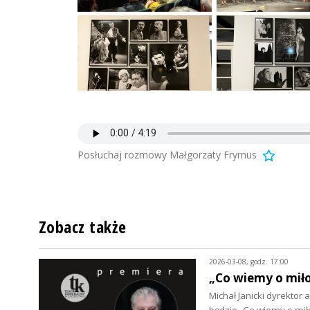
Posłuchaj rozmowy Małgorzaty Frymus
Zobacz także
2026-03-08, godz. 17:00
„Co wiemy o mił
Michał Janicki dyrektor
będzie „Co wiemy o miło