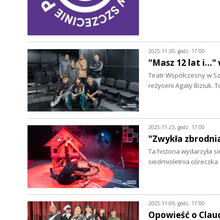
2025-11-30, godz. 17:00
"Masz 12 lat i..."
Teatr Współczesny w Szc
reżyserii Agaty Biziuk.
2025-11-23, godz. 17:00
"Zwykła zbrodnia
Ta historia wydarzyła si
siedmioletnia córeczka
2025-11-09, godz. 17:00
Opowieść o Clau