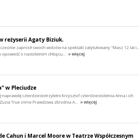
 w reżyserii Agaty Biziuk.
zecinie zaprosił swoich widzów na spektakl zatytułowany "Masz 12 lat i..
 To opowieść o nastoletnim chłopcu…
» więcej
" w Pleciudze
ę naprawdę czterdziestotrzyletni Krzysztof czterdziestoletnia Anna i ich
 Zuzia True crime Prawdziwa zbrodnia A…
» więcej
de Cahun i Marcel Moore w Teatrze Współczesnym