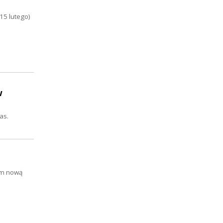
15 lutego)
w
as.
iem nową