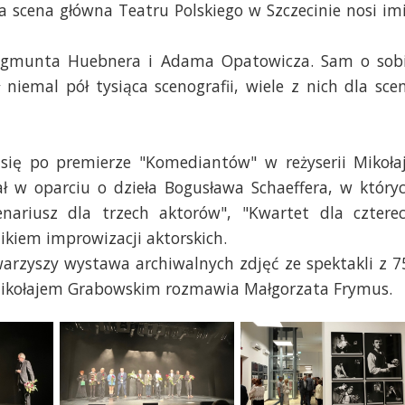
a scena główna Teatru Polskiego w Szczecinie nosi im
ygmunta Huebnera i Adama Opatowicza. Sam o sob
niemal pół tysiąca scenografii, wiele z nich dla sce
 się po premierze "Komediantów" w reżyserii Mikoła
ł w oparciu o dzieła Bogusława Schaeffera, w który
enariusz dla trzech aktorów", "Kwartet dla cztere
ikiem improwizacji aktorskich.
warzyszy wystawa archiwalnych zdjęć ze spektakli z 7
 Z Mikołajem Grabowskim rozmawia Małgorzata Frymus.