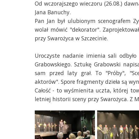
Od wczorajszego wieczoru (26.08.) dawn
Jana Banuchy.
Pan Jan był ulubionym scenografem Z
wolał mówić "dekorator". Zaprojektował 
przy Swarożyca w Szczecinie.
Uroczyste nadanie imienia sali odbyło
Grabowskiego. Sztukę Grabowski napisa
sam przed laty grał. To "Próby", "Sc
aktorów". Spore fragmenty dzieła są wyn
Całość - to wyśmienita uczta, której to
letniej historii sceny przy Swarożyca.