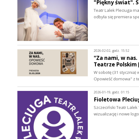
"Piękny świat".
Teatr Lalek Pleciuga ma
odbyła się premiera sp
2026-02-02, godz. 15:52
"Za nami, w nas
Teatrze Polski
W sobotę (31 stycznia) 
Opowieść domowa" z te
2026-01-19, godz. 01:15
Fioletowa Pleci
Szczeciński Teatr Lalek
wizualizację i nowe log