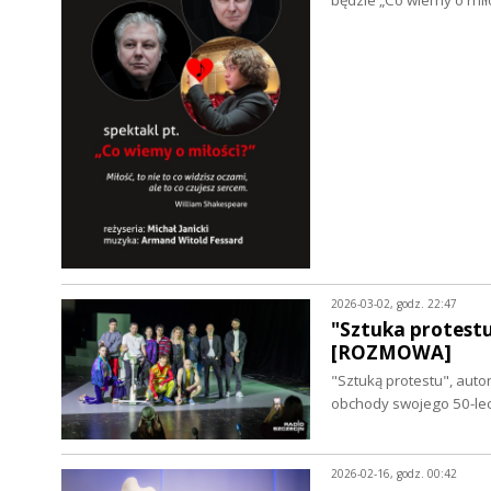
2026-03-02, godz. 22:47
"Sztuka protestu
[ROZMOWA]
"Sztuką protestu", aut
obchody swojego 50-lec
2026-02-16, godz. 00:42