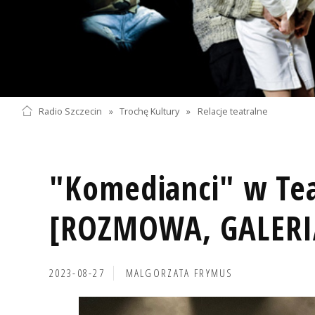
Radio Szczecin
»
Trochę Kultury
»
Relacje teatralne
"Komedianci" w Tea
[ROZMOWA, GALERIA
2023-08-27
MALGORZATA FRYMUS