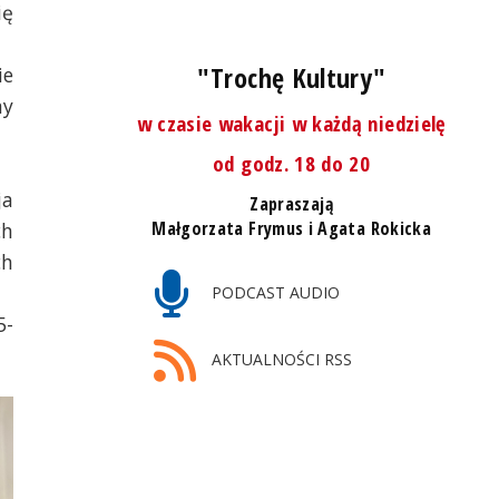
ię
"Trochę Kultury"
ie
ny
w czasie wakacji w każdą niedzielę
od godz. 18 do 20
ja
Zapraszają
Małgorzata Frymus i Agata Rokicka
ch
ch
PODCAST AUDIO
5-
AKTUALNOŚCI RSS