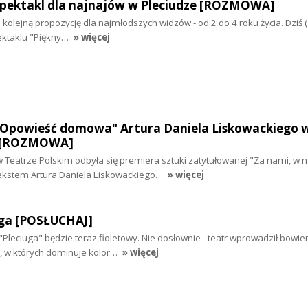
 Spektakl dla najnajów w Pleciudze [ROZMOWA]
 kolejną propozycję dla najmłodszych widzów - od 2 do 4 roku życia. Dziś (
ektaklu "Piękny…
» więcej
. Opowieść domowa" Artura Daniela Liskowackiego 
m [ROZMOWA]
w Teatrze Polskim odbyła się premiera sztuki zatytułowanej "Za nami, w n
kstem Artura Daniela Liskowackiego…
» więcej
uga [POSŁUCHAJ]
 "Pleciuga" będzie teraz fioletowy. Nie dosłownie - teatr wprowadził bow
o, w których dominuje kolor…
» więcej