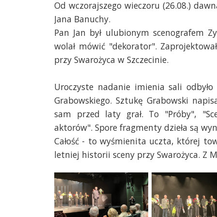
Od wczorajszego wieczoru (26.08.) dawn
Jana Banuchy.
Pan Jan był ulubionym scenografem Z
wolał mówić "dekorator". Zaprojektował 
przy Swarożyca w Szczecinie.
Uroczyste nadanie imienia sali odbyło
Grabowskiego. Sztukę Grabowski napisa
sam przed laty grał. To "Próby", "Sc
aktorów". Spore fragmenty dzieła są wyn
Całość - to wyśmienita uczta, której to
letniej historii sceny przy Swarożyca.