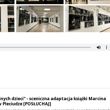
lnych dzieci" - sceniczna adaptacja książki Marcina
w Pleciudze [POSŁUCHAJ]
aprosił w sobotę na prapremierowy pokaz spektaklu na podstawie bestsel