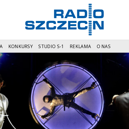
A
KONKURSY
STUDIO S-1
REKLAMA
O NAS