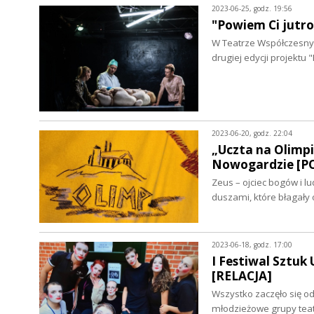
2023-06-25, godz. 19:56
"Powiem Ci jutr
W Teatrze Współczesnym
drugiej edycji projektu
2023-06-20, godz. 22:04
„Uczta na Olimpi
Nowogardzie [P
Zeus – ojciec bogów i l
duszami, które błagały 
2023-06-18, godz. 17:00
I Festiwal Sztuk
[RELACJA]
Wszystko zaczęło się o
młodzieżowe grupy teat