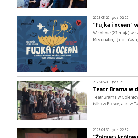
2023-05-29, godz. 02:20
"Fujka i ocean"
W sobotę (27 maja) w s
Mrozinskiej i Janni You
2023-05-01, godz. 21:15
Teatr Brama w 
Teatr Brama w Goleniowi
tylko w Polsce, ale i w
2023-04-30, godz. 22:57
"Żołnierz królo