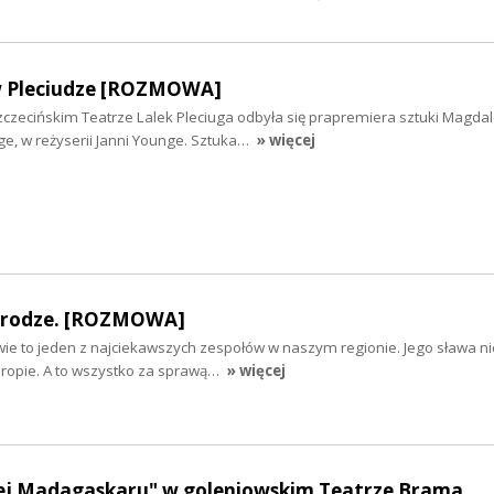
 w Pleciudze [ROZMOWA]
zczecińskim Teatrze Lalek Pleciuga odbyła się prapremiera sztuki Magda
nge, w reżyserii Janni Younge. Sztuka…
» więcej
drodze. [ROZMOWA]
e to jeden z najciekawszych zespołów w naszym regionie. Jego sława nie
 Europie. A to wszystko za sprawą…
» więcej
wej Madagaskaru" w goleniowskim Teatrze Brama