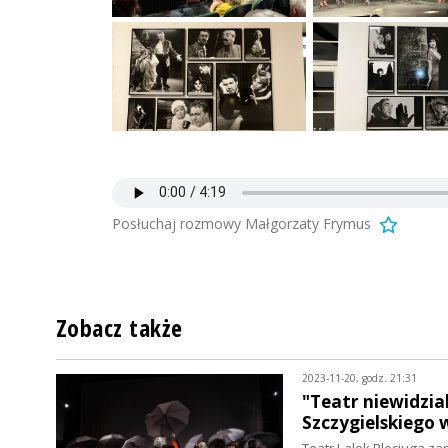
Posłuchaj rozmowy Małgorzaty Frymus
Zobacz także
2023-11-20, godz. 21:31
"Teatr niewidzia
Szczygielskiego 
Teatr Lalek Pleciuga z