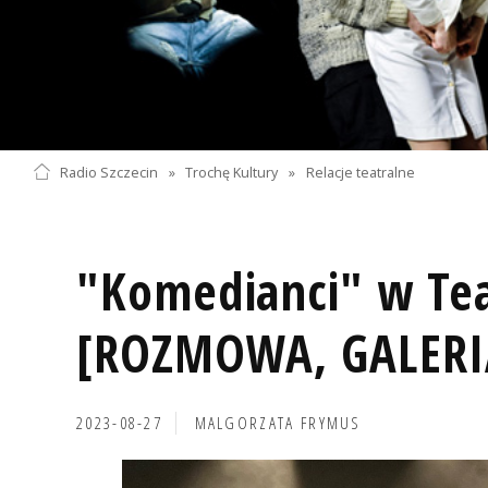
Radio Szczecin
»
Trochę Kultury
»
Relacje teatralne
"Komedianci" w Tea
[ROZMOWA, GALERIA
2023-08-27
MALGORZATA FRYMUS