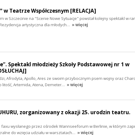
o" w Teatrze Współczesnym [RELACJA]
 w Szczecinie na "Scenie Nowe Sytuacje" powstał kolejny spektakl w r
 "Rezydencja artystyczna dla młodych…
» więcej
e”. Spektakl młodzieży Szkoły Podstawowej nr 1 w
OSŁUCHAJ]
udzi, Afrodyta, Apollo, Ares ze swoim przybocznym psem wojny oraz Char
o litość, Artemida, Atena, Demeter…
» więcej
 UHURU, zorganizowany z okazji 25. urodzin teatru.
d faxu wysłanego przez ośrodek Wannseeforum w Berlinie, w którym za
ralne do wzięcia udziału w warsztatach…
» więcej