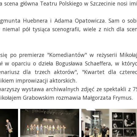
a scena główna Teatru Polskiego w Szczecinie nosi im
ygmunta Huebnera i Adama Opatowicza. Sam o sob
niemal pół tysiąca scenografii, wiele z nich dla sce
 się po premierze "Komediantów" w reżyserii Mikoła
ł w oparciu o dzieła Bogusława Schaeffera, w który
enariusz dla trzech aktorów", "Kwartet dla cztere
ikiem improwizacji aktorskich.
warzyszy wystawa archiwalnych zdjęć ze spektakli z 7
 Z Mikołajem Grabowskim rozmawia Małgorzata Frymus.