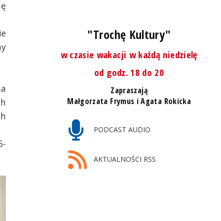
ię
"Trochę Kultury"
ie
ny
w czasie wakacji w każdą niedzielę
od godz. 18 do 20
ja
Zapraszają
Małgorzata Frymus i Agata Rokicka
ch
ch
PODCAST AUDIO
5-
AKTUALNOŚCI RSS