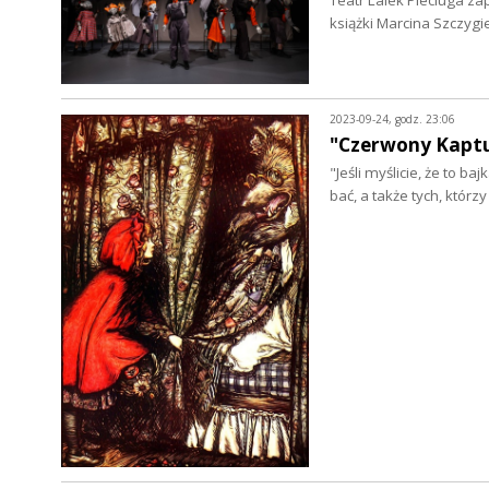
książki Marcina Szczygi
2023-09-24, godz. 23:06
"Czerwony Kaptu
"Jeśli myślicie, że to ba
bać, a także tych, którz