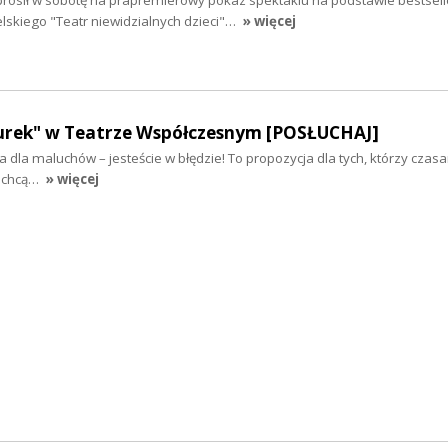
elskiego "Teatr niewidzialnych dzieci"…
» więcej
rek" w Teatrze Współczesnym [POSŁUCHAJ]
jka dla maluchów – jesteście w błędzie! To propozycja dla tych, którzy czasa
y chcą…
» więcej