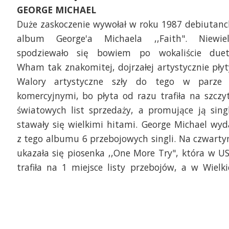
GEORGE MICHAEL
Duże zaskoczenie wywołał w roku 1987 debiutanc
album George'a Michaela ,,Faith". Niewie
spodziewało się bowiem po wokaliście due
Wham tak znakomitej, dojrzałej artystycznie płyt
Walory artystyczne szły do tego w parze
komercyjnymi, bo płyta od razu trafiła na szczy
światowych list sprzedaży, a promujące ją sing
stawały się wielkimi hitami. George Michael wyd
z tego albumu 6 przebojowych singli. Na czwart
ukazała się piosenka ,,One More Try", która w U
trafiła na 1 miejsce listy przebojów, a w Wielki