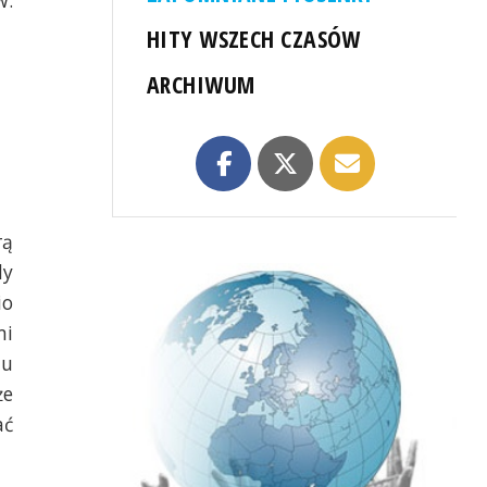
HITY WSZECH CZASÓW
ARCHIWUM
rą
dy
io
mi
mu
że
ać