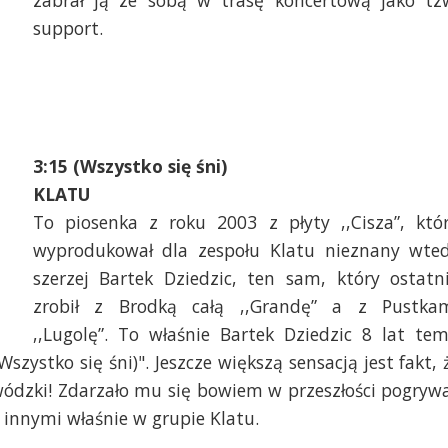
support.
3:15 (Wszystko się śni)
KLATU
To piosenka z roku 2003 z płyty ,,Cisza”, któ
wyprodukował dla zespołu Klatu nieznany wte
szerzej Bartek Dziedzic, ten sam, który ostatn
zrobił z Brodką całą ,,Grandę” a z Pustka
,,Lugolę”. To właśnie Bartek Dziedzic 8 lat te
Wszystko się śni)". Jeszcze większą sensacją jest fakt, 
wódzki! Zdarzało mu się bowiem w przeszłości pogryw
 innymi właśnie w grupie Klatu.