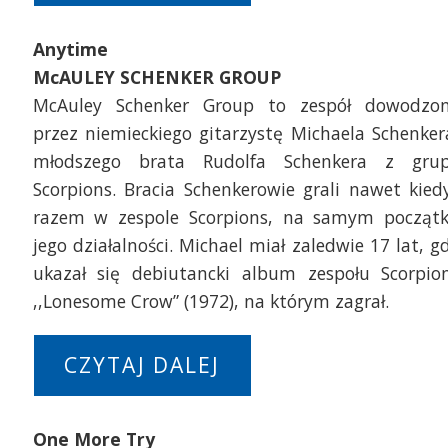
Anytime
McAULEY SCHENKER GROUP
McAuley Schenker Group to zespół dowodzo
przez niemieckiego gitarzystę Michaela Schenker
młodszego brata Rudolfa Schenkera z gru
Scorpions. Bracia Schenkerowie grali nawet kied
razem w zespole Scorpions, na samym począt
jego działalności. Michael miał zaledwie 17 lat, g
ukazał się debiutancki album zespołu Scorpio
,,Lonesome Crow” (1972), na którym zagrał.
CZYTAJ DALEJ
One More Try