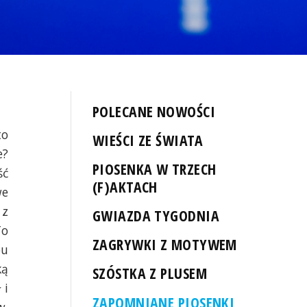
POLECANE NOWOŚCI
to
WIEŚCI ZE ŚWIATA
e?
PIOSENKA W TRZECH
ść
(F)AKTACH
we
 z
GWIAZDA TYGODNIA
To
ZAGRYWKI Z MOTYWEM
ou
ką
SZÓSTKA Z PLUSEM
 i
ZAPOMNIANE PIOSENKI
w.