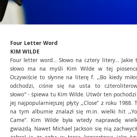
Four Letter Word
KIM WILDE
Four letter word... Słowo na cztery litery... Jakie 
słowo ma na myśli Kim Wilde w tej piosenc
Oczywiście to słynne na literę f. ,,Bo kiedy miło
odchodzi, ciśnie się na usta to czterolitero
słowo" - śpiewa tu Kim Wilde. Utwór ten pochodzi
jej najpopularniejszej płyty ,,Close” z roku 1988. 
na tym albumie znalazł się m.in. wielki hit ,,Y
Came”. Kim Wilde była wtedy naprawdę wiel
gwiazdą. Nawet Michael Jackson się nią zachwycił
zabrał ją ze sobą w trasę koncertową jako tz