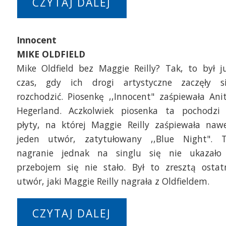
CZYTAJ DALEJ
Innocent
MIKE OLDFIELD
Mike Oldfield bez Maggie Reilly? Tak, to był j
czas, gdy ich drogi artystyczne zaczęły s
rozchodzić. Piosenkę ,,Innocent" zaśpiewała Ani
Hegerland. Aczkolwiek piosenka ta pochodzi
płyty, na której Maggie Reilly zaśpiewała naw
jeden utwór, zatytułowany ,,Blue Night". 
nagranie jednak na singlu się nie ukazało
przebojem się nie stało. Był to zresztą ostat
utwór, jaki Maggie Reilly nagrała z Oldfieldem.
CZYTAJ DALEJ