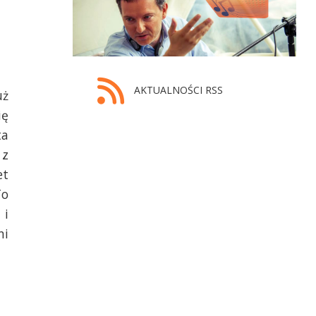
AKTUALNOŚCI RSS
uż
ię
ta
 z
et
To
 i
ni