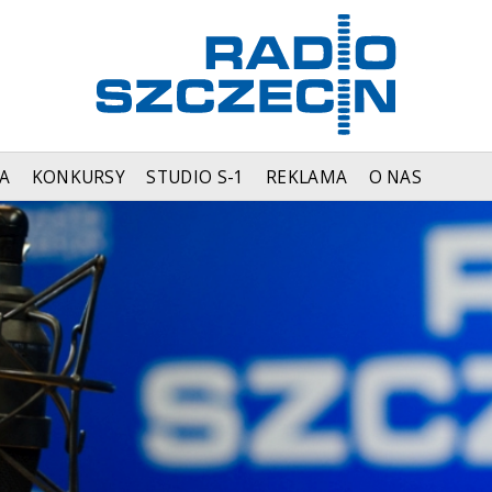
A
KONKURSY
STUDIO S-1
REKLAMA
O NAS