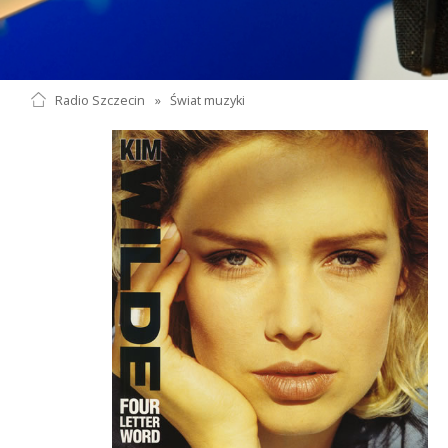
Radio Szczecin
»
Świat muzyki