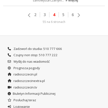
samowystarczalnym…
» więcej
2
3
4
5
6
55 na 6 stronach
Zadzwoń do studia: 510 777 666
Czujny non stop: 510 777 222
Wyślij do nas wiadomość
Prognoza pogody
radioszczecin.pl
radioszczecinextra.pl
radioszczecin.tv
Biuletyn Informacji Publicznej
Posłuchaj teraz
Logowanie