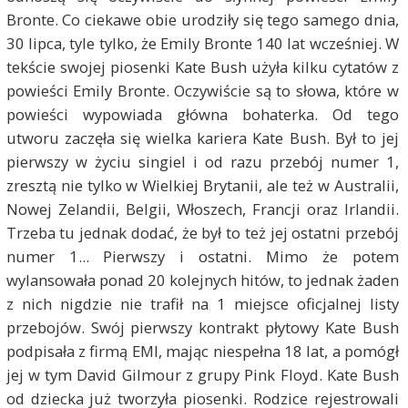
Bronte. Co ciekawe obie urodziły się tego samego dnia,
30 lipca, tyle tylko, że Emily Bronte 140 lat wcześniej. W
tekście swojej piosenki Kate Bush użyła kilku cytatów z
powieści Emily Bronte. Oczywiście są to słowa, które w
powieści wypowiada główna bohaterka. Od tego
utworu zaczęła się wielka kariera Kate Bush. Był to jej
pierwszy w życiu singiel i od razu przebój numer 1,
zresztą nie tylko w Wielkiej Brytanii, ale też w Australii,
Nowej Zelandii, Belgii, Włoszech, Francji oraz Irlandii.
Trzeba tu jednak dodać, że był to też jej ostatni przebój
numer 1... Pierwszy i ostatni. Mimo że potem
wylansowała ponad 20 kolejnych hitów, to jednak żaden
z nich nigdzie nie trafił na 1 miejsce oficjalnej listy
przebojów. Swój pierwszy kontrakt płytowy Kate Bush
podpisała z firmą EMI, mając niespełna 18 lat, a pomógł
jej w tym David Gilmour z grupy Pink Floyd. Kate Bush
od dziecka już tworzyła piosenki. Rodzice rejestrowali