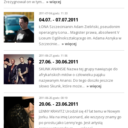
Zrezygnował on w tym…
» więcej
2011-07-04, godz. 11:33
04.07. - 07.07.2011
ŁONA Szczecinianin Adam Zieliński, pseudonim
operacyjny Łona... Magister prawa, absolwent V
Liceum Ogólnokształcącego im. Adama Asnyka w
Szczecinie…
» więcej
2011-06-27, godz. 11:56
27.06. - 30.06.2011
SKUNK ANANSIE Nazwa tej grupy nawiązuje do
afrykańskich mitów o człowieku pająku
nazywanym Anansi. Do tego doszło jeszcze
słowo Skunk, które może…
» więcej
2011-06-20, godz. 00:19
20.06. - 23.06.2011
LENNY KRAVITZ Urodził się 47 lat temu w Nowym
Jorku. Ma na imię Leonard, ale wszyscy znamy go
po prostu jako Lenny'ego. Jest artystą