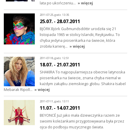
lata po ukończeniu…
» więcej
2011-07-25, godz. 13:35
25.07. - 28.07.2011
BJÖRK Björk Guðmundsdóttir urodziła się 21
listopada 1965 w stolicy Islandii, Reykjaviku. To
chyba jedyna piosenkarka na świecie, która
zrobiła karierę…
» więcej
2011-07-18, godz. 12:51
18.07. - 21.07.2011
SHAKIRA To najpopularniejsza obecnie latynoska
piosenkarka na świecie, znana chyba niemal w
każdym zakątku ziemskiego globu. Shakira Isabel
Mebarak Ripoll…
» więcej
2011-07-11, godz. 13:11
11.07. - 14.07.2011
BEYONCÉ Już jako mała dziewczynka razem ze
swoimi koleżankami przygotowywana była przez
ojca do podboju muzycznego świata.