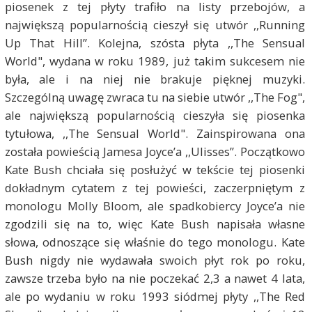
piosenek z tej płyty trafiło na listy przebojów, a
największą popularnością cieszył się utwór ,,Running
Up That Hill”. Kolejna, szósta płyta ,,The Sensual
World", wydana w roku 1989, już takim sukcesem nie
była, ale i na niej nie brakuje pięknej muzyki.
Szczególną uwagę zwraca tu na siebie utwór ,,The Fog",
ale największą popularnością cieszyła się piosenka
tytułowa, ,,The Sensual World". Zainspirowana ona
została powieścią Jamesa Joyce’a ,,Ulisses”. Początkowo
Kate Bush chciała się posłużyć w tekście tej piosenki
dokładnym cytatem z tej powieści, zaczerpniętym z
monologu Molly Bloom, ale spadkobiercy Joyce’a nie
zgodzili się na to, więc Kate Bush napisała własne
słowa, odnoszące się właśnie do tego monologu. Kate
Bush nigdy nie wydawała swoich płyt rok po roku,
zawsze trzeba było na nie poczekać 2,3 a nawet 4 lata,
ale po wydaniu w roku 1993 siódmej płyty ,,The Red