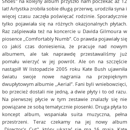
Shoes" na kolejny album przyszło nam poczekać aż 12
lat! Artystka zrobiła sobie długą przerwę, urodziła syna i
więcej czasu zaczęła poświęcać rodzinie. Sporadycznie
tylko pojawiała się na różnych okazjonalnych płytach.
Raz zaśpiewała też na koncercie u Davida Gilmoura w
piosence ,,Comfortably Numb”. Co prawda pojawiały się
co jakiś czas doniesienia, że pracuje nad nowym
albumem, ale tak naprawdę przestawaliśmy już
pomału wierzyć w jej powrót. Ale on na szczęście
nastąpił! W listopadzie 2005 roku Kate Bush ujawniła
światu swoje nowe nagrania na przepięknym
dwupłytowym albumie ,,Aerial”. Fani byli wniebowzięci,
bo przecież dostali nie jedną, a dwie płyty i to od razu.
Na pierwszej płycie w tym zestawie znalazły się nie
powiązane ze sobą tematycznie piosenki. Druga płyta to
koncept album, wspaniała suita muzyczna, pełna
przestrzeni. Teraz czekamy na jej nowy album
,,Director's Cut", który ukazać się ma 16 maja. Kate