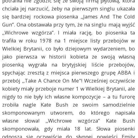
potrafiła nie zgodzić się ze swoją firmą płytową, która
chciała jej narzucić, żeby na pierwszym singlu ukazała
się bardziej rockowa piosenka ,,James And The Cold
Gun”. Ona obstawała przy tym, że na singlu mają wyjść
,,Wichrowe wzgórza”. I miała rację, bo piosenka ta
trafiła w roku 1978 na 1 miejsce listy przebojów w
Wielkiej Brytanii, co było dziejowym wydarzeniem, bo
jako pierwsza w historii kobieta ze swoją własną
piosenką wygrała na brytyjskiej liście przebojów,
spychając zresztą z miejsca pierwszego grupę ABBA i
przebój ,,Take A Chance On Me"! Wcześniej oczywiście
kobiety miały przeboje numer 1 w Wielkiej Brytanii, ale
nigdy to nie były ich własne kompozycje – a tu furorę
zrobiła nagle Kate Bush ze swoim samodzielnie
skomponowanym utworem, do którego napisała
własne słowa! ,,Wichrowe wzgórza” Kate Bush
skomponowała, gdy miała 18 lat. Słowa piosenki
odnoszą się oczywiście do słynnej powieści Emily