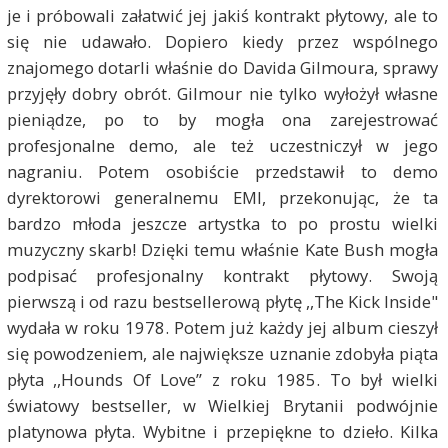
je i próbowali załatwić jej jakiś kontrakt płytowy, ale to
się nie udawało. Dopiero kiedy przez wspólnego
znajomego dotarli właśnie do Davida Gilmoura, sprawy
przyjęły dobry obrót. Gilmour nie tylko wyłożył własne
pieniądze, po to by mogła ona zarejestrować
profesjonalne demo, ale też uczestniczył w jego
nagraniu. Potem osobiście przedstawił to demo
dyrektorowi generalnemu EMI, przekonując, że ta
bardzo młoda jeszcze artystka to po prostu wielki
muzyczny skarb! Dzięki temu właśnie Kate Bush mogła
podpisać profesjonalny kontrakt płytowy. Swoją
pierwszą i od razu bestsellerową płytę ,,The Kick Inside"
wydała w roku 1978. Potem już każdy jej album cieszył
się powodzeniem, ale największe uznanie zdobyła piąta
płyta ,,Hounds Of Love” z roku 1985. To był wielki
światowy bestseller, w Wielkiej Brytanii podwójnie
platynowa płyta. Wybitne i przepiękne to dzieło. Kilka