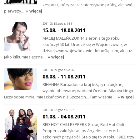
zespołu, który zaczął intensywne próby, ale swój
pierwszy…
» więcej
2011-08-15, godz. 14:11
15.08. - 18.08.2011
MACIEJ MALEŃCZUK 14 sierpnia tego roku
skończył 50 lat. Urodził się w Wojcieszowie, w
dzisiejszym województwie dolnośląskim, ale już
jako kilkumiesięczne…
» więcej
2011-08-09, godz. 02:06
08.08. - 11.08.2011
RIHANNA Barbados to kraj leżący na pięknej
wyspie oblewanej wodami Oceanu Atlantyckiego.
Liczy sobie mniej mieszkańców niż Szczecin... Tam właśnie…
» więcej
2011-08-02, godz. 01:07
01.08. - 04.08.2011
RED HOT CHILI PEPPERS Grupę Red Hot Chili
Peppers założyło w Los Angeles czterech
szkolnych przyjaciół. Stało się to w roku 1983, trzy