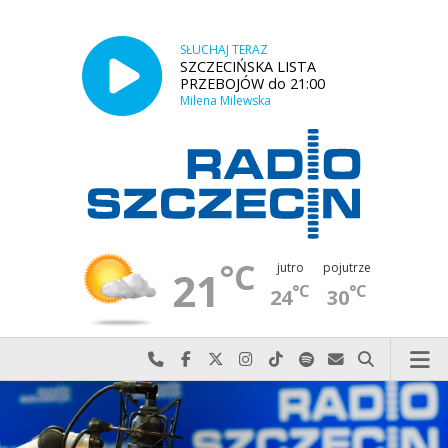
SŁUCHAJ TERAZ
SZCZECIŃSKA LISTA
PRZEBOJÓW do 21:00
Milena Milewska
°C
jutro
pojutrze
21
°C
°C
24
30
Najlepiej po prostu do nas zadzwoń
Odwiedź nas na Facebook-u
Odwiedź nas na X
Odwiedź nas na Instagram-ie
Odwiedź nas na TikTok-u
Szukaj nas na Spotify
Wyślij do nas w
Szukaj