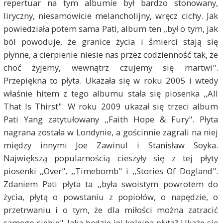
repertuar na tym albumie był bardzo stonowany,
liryczny, niesamowicie melancholijny, wręcz cichy. Jak
powiedziała potem sama Pati, album ten ,,był o tym, jak
ból powoduje, że granice życia i śmierci stają się
płynne, a cierpienie niesie nas przez codzienność tak, że
choć żyjemy, wewnątrz czujemy się martwi".
Przepiękna to płyta. Ukazała się w roku 2005 i wtedy
właśnie hitem z tego albumu stała się piosenka ,,All
That Is Thirst". W roku 2009 ukazał się trzeci album
Pati Yang zatytułowany ,,Faith Hope & Fury". Płyta
nagrana została w Londynie, a gościnnie zagrali na niej
między innymi Joe Zawinul i Stanisław Soyka.
Największą popularnością cieszyły się z tej płyty
piosenki ,,Over", ,,Timebomb" i ,,Stories Of Dogland".
Zdaniem Pati płyta ta ,,była swoistym powrotem do
życia, płytą o powstaniu z popiołów, o napędzie, o
przetrwaniu i o tym, że dla miłości można zatracić
samego siebie". Jaka będzie jej kolejna płyta? Ukaże się