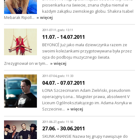
piosenkarka na świecie, znana chyba niemal w
każdym zakątku ziemskiego globu. Shakira Isabel
Mebarak Ripoll…
» więcej
2011-07-11, godz. 13:11
11.07. - 14.07.2011
BEYONCÉ Już jako mała dziewczynka razem ze
swoimi koleżankami przygotowywana była przez
ojca do podboju muzycznego świata.
Zrezygnował on w tym…
» więcej
2011-07-04, godz. 11:33
04.07. - 07.07.2011
ŁONA Szczecinianin Adam Zieliński, pseudonim
operacyjny Łona... Magister prawa, absolwent V
Liceum Ogólnokształcącego im. Adama Asnyka w
Szczecinie…
» więcej
2011-06-27, godz. 11:56
27.06. - 30.06.2011
SKUNK ANANSIE Nazwa tej grupy nawiązuje do