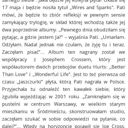
17 maja i będzie nosiła tytuł ,,Wires and Sparks". Pati
mówi, że będzie to zbiór refleksji w pewnym sensie
zamykający trylogię, w skład której wchodzą także jej
dwa poprzednie albumy. ,,Pewnego dnia obudziłam się
pytając, a gdzie jestem Ja?” – wyjaśnia Pati. „Umarłam.
Odżyłam. Nadal jednak nie czułam, że żyję tu i teraz.
Zaczęłam pisać”… Album ten nagrany został we
współpracy z Josephem Crossem, który jest
współautorem dwóch przebojów duetu Hurts: ,,Better
Than Love" i ,,Wonderful Life”. Jest to też pierwsza od
czasu „Jaszczurki” płyta, którą Pati nagrała w Polsce.
Przyjechała tu odnaleźć ten kawałek siebie, który
zgubiła wyjeżdżając w 2001 roku. „Zamknęłam się w
pustelni w centrum Warszawy, w wielkim starym
mieszkaniu w Śródmieściu, skonstruowałam studio,
zaczęłam szukać w sobie odpowiedzi na pytanie, co
dalej?”… Wtedy na horyzoncie pojawił się Joe Cross.