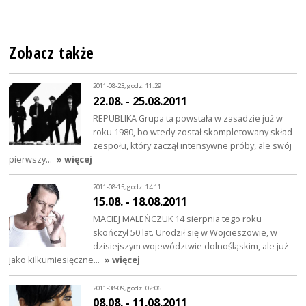
Zobacz także
2011-08-23, godz. 11:29
22.08. - 25.08.2011
REPUBLIKA Grupa ta powstała w zasadzie już w
roku 1980, bo wtedy został skompletowany skład
zespołu, który zaczął intensywne próby, ale swój
pierwszy…
» więcej
2011-08-15, godz. 14:11
15.08. - 18.08.2011
MACIEJ MALEŃCZUK 14 sierpnia tego roku
skończył 50 lat. Urodził się w Wojcieszowie, w
dzisiejszym województwie dolnośląskim, ale już
jako kilkumiesięczne…
» więcej
2011-08-09, godz. 02:06
08.08. - 11.08.2011