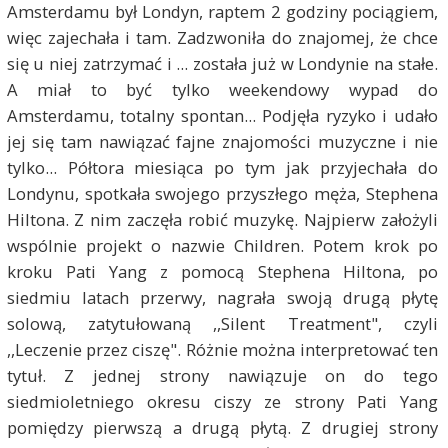
Amsterdamu był Londyn, raptem 2 godziny pociągiem,
więc zajechała i tam. Zadzwoniła do znajomej, że chce
się u niej zatrzymać i ... została już w Londynie na stałe.
A miał to być tylko weekendowy wypad do
Amsterdamu, totalny spontan... Podjęła ryzyko i udało
jej się tam nawiązać fajne znajomości muzyczne i nie
tylko... Półtora miesiąca po tym jak przyjechała do
Londynu, spotkała swojego przyszłego męża, Stephena
Hiltona. Z nim zaczęła robić muzykę. Najpierw założyli
wspólnie projekt o nazwie Children. Potem krok po
kroku Pati Yang z pomocą Stephena Hiltona, po
siedmiu latach przerwy, nagrała swoją drugą płytę
solową, zatytułowaną ,,Silent Treatment", czyli
,,Leczenie przez ciszę". Różnie można interpretować ten
tytuł. Z jednej strony nawiązuje on do tego
siedmioletniego okresu ciszy ze strony Pati Yang
pomiędzy pierwszą a drugą płytą. Z drugiej strony