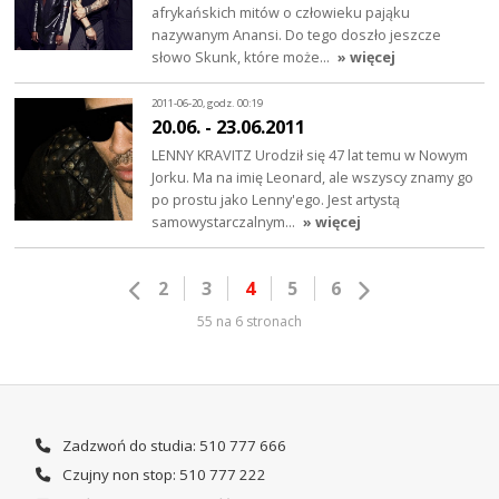
afrykańskich mitów o człowieku pająku
nazywanym Anansi. Do tego doszło jeszcze
słowo Skunk, które może…
» więcej
2011-06-20, godz. 00:19
20.06. - 23.06.2011
LENNY KRAVITZ Urodził się 47 lat temu w Nowym
Jorku. Ma na imię Leonard, ale wszyscy znamy go
po prostu jako Lenny'ego. Jest artystą
samowystarczalnym…
» więcej
2
3
4
5
6
55 na 6 stronach
Zadzwoń do studia: 510 777 666
Czujny non stop: 510 777 222