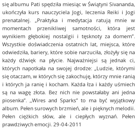
się albumu Pati spędziła miesiąc w Świątyni Sivananda,
ukończyła kurs nauczyciela Jogi, leczenia Reiki i Jogi
prenatalnej. „Praktyka i medytacja ratują mnie w
momentach przenikliwej samotności, która jest
wynikiem głębokiej nostalgii i tęsknoty za domem”.
Wszystkie doświadczenia ostatnich lat, miejsca, które
odwiedziła, bariery, które sobie narzuciła, złożyły się na
każdy dźwięk na płycie. Najważniejsi są jednak ci,
których napotkała na swojej drodze: „Ludzie, którymi
się otaczam, w których się zakochuję, którzy mnie ranią
i których ja ranię i kocham. Każda łza i każdy uśmiech
są na wagę złota. Bez nich nie powstałaby ani jedna
piosenka”. ,,Wires and Sparks” to ma być wyjątkowy
album. Pełen surowych brzmień, ale i pięknych melodii.
Pełen ciężkich słów, ale i ciepłych wyznań. Pełen
prawdziwych emocji. 29-04-2011