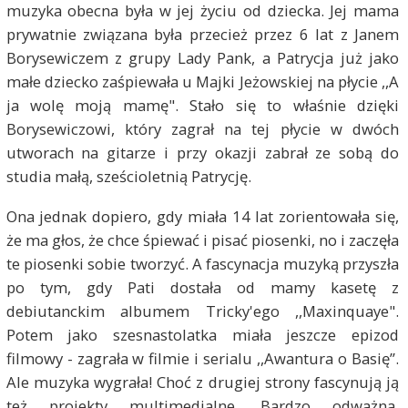
muzyka obecna była w jej życiu od dziecka. Jej mama
prywatnie związana była przecież przez 6 lat z Janem
Borysewiczem z grupy Lady Pank, a Patrycja już jako
małe dziecko zaśpiewała u Majki Jeżowskiej na płycie ,,A
ja wolę moją mamę". Stało się to właśnie dzięki
Borysewiczowi, który zagrał na tej płycie w dwóch
utworach na gitarze i przy okazji zabrał ze sobą do
studia małą, sześcioletnią Patrycję.
Ona jednak dopiero, gdy miała 14 lat zorientowała się,
że ma głos, że chce śpiewać i pisać piosenki, no i zaczęła
te piosenki sobie tworzyć. A fascynacja muzyką przyszła
po tym, gdy Pati dostała od mamy kasetę z
debiutanckim albumem Tricky'ego ,,Maxinquaye".
Potem jako szesnastolatka miała jeszcze epizod
filmowy - zagrała w filmie i serialu ,,Awantura o Basię”.
Ale muzyka wygrała! Choć z drugiej strony fascynują ją
też projekty multimedialne. Bardzo odważna,