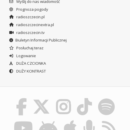
Wyślij do nas wiadomość
Prognoza pogody
radioszczecin.pl
radioszczecinextra.pl
radioszczecin.tv
Biuletyn Informacji Publicznej
Posłuchaj teraz
Logowanie
DUŻA CZCIONKA
DUŻY KONTRAST