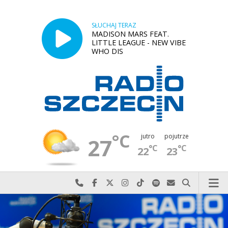
SŁUCHAJ TERAZ
MADISON MARS FEAT.
LITTLE LEAGUE - NEW VIBE
WHO DIS
°C
jutro
pojutrze
27
°C
°C
22
23
Najlepiej po prostu do nas zadzwoń
Odwiedź nas na Facebook-u
Odwiedź nas na X
Odwiedź nas na Instagram-ie
Odwiedź nas na TikTok-u
Szukaj nas na Spotify
Wyślij do nas w
Szukaj