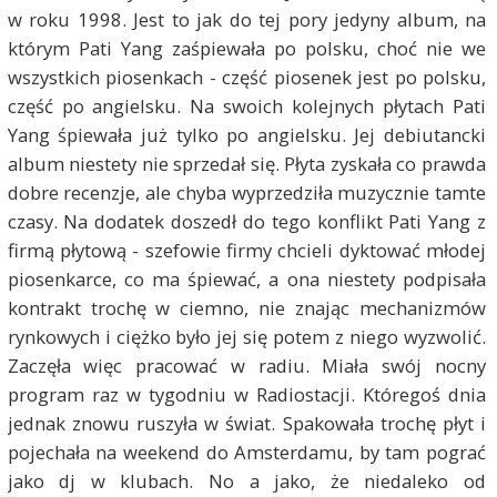
w roku 1998. Jest to jak do tej pory jedyny album, na
którym Pati Yang zaśpiewała po polsku, choć nie we
wszystkich piosenkach - część piosenek jest po polsku,
część po angielsku. Na swoich kolejnych płytach Pati
Yang śpiewała już tylko po angielsku. Jej debiutancki
album niestety nie sprzedał się. Płyta zyskała co prawda
dobre recenzje, ale chyba wyprzedziła muzycznie tamte
czasy. Na dodatek doszedł do tego konflikt Pati Yang z
firmą płytową - szefowie firmy chcieli dyktować młodej
piosenkarce, co ma śpiewać, a ona niestety podpisała
kontrakt trochę w ciemno, nie znając mechanizmów
rynkowych i ciężko było jej się potem z niego wyzwolić.
Zaczęła więc pracować w radiu. Miała swój nocny
program raz w tygodniu w Radiostacji. Któregoś dnia
jednak znowu ruszyła w świat. Spakowała trochę płyt i
pojechała na weekend do Amsterdamu, by tam pograć
jako dj w klubach. No a jako, że niedaleko od