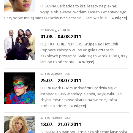
RIHANNA Barbados to kraj leżący na pięknej
wyspie oblewanej wodami Oceanu Atlantyckiego.
Liczy sobie mniej mieszkańców niż Szczecin... Tam właśnie…
» więcej
2011-08-02, godz. 01:07
01.08. - 04.08.2011
RED HOT CHILI PEPPERS Grupę Red Hot Chili
Peppers założyło w Los Angeles czterech
szkolnych przyjaciół. Stało się to w roku 1983, trzy
lata po ukończeniu…
» więcej
2011-07-25, godz. 13:35
25.07. - 28.07.2011
BJÖRK Björk Guðmundsdóttir urodziła się 21
listopada 1965 w stolicy Islandii, Reykjaviku. To
chyba jedyna piosenkarka na świecie, która
zrobiła karierę…
» więcej
2011-07-18, godz. 12:51
18.07. - 21.07.2011
SHAKIRA To najpopularniejsza obecnie latynoska