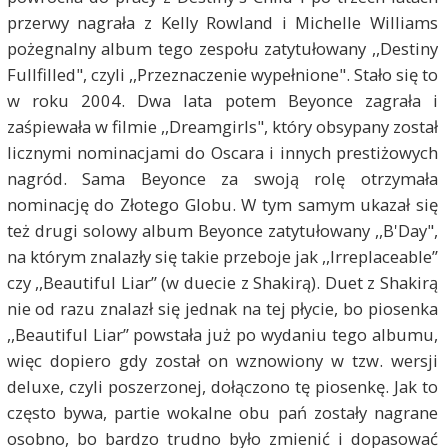
przerwy nagrała z Kelly Rowland i Michelle Williams
pożegnalny album tego zespołu zatytułowany ,,Destiny
Fullfilled", czyli ,,Przeznaczenie wypełnione". Stało się to
w roku 2004. Dwa lata potem Beyonce zagrała i
zaśpiewała w filmie ,,Dreamgirls", który obsypany został
licznymi nominacjami do Oscara i innych prestiżowych
nagród. Sama Beyonce za swoją rolę otrzymała
nominację do Złotego Globu. W tym samym ukazał się
też drugi solowy album Beyonce zatytułowany ,,B'Day",
na którym znalazły się takie przeboje jak ,,Irreplaceable”
czy ,,Beautiful Liar” (w duecie z Shakirą). Duet z Shakirą
nie od razu znalazł się jednak na tej płycie, bo piosenka
,,Beautiful Liar” powstała już po wydaniu tego albumu,
więc dopiero gdy został on wznowiony w tzw. wersji
deluxe, czyli poszerzonej, dołączono tę piosenkę. Jak to
często bywa, partie wokalne obu pań zostały nagrane
osobno, bo bardzo trudno było zmienić i dopasować