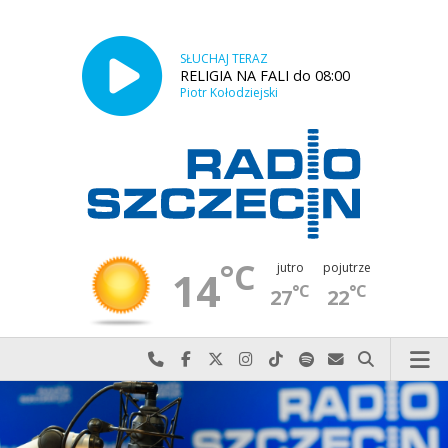
SŁUCHAJ TERAZ
RELIGIA NA FALI do 08:00
Piotr Kołodziejski
°C
jutro
pojutrze
14
°C
°C
27
22
Najlepiej po prostu do nas zadzwoń
Odwiedź nas na Facebook-u
Odwiedź nas na X
Odwiedź nas na Instagram-ie
Odwiedź nas na TikTok-u
Szukaj nas na Spotify
Wyślij do nas w
Szukaj