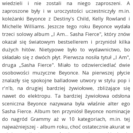
wiedzieli i nie zostali na niego zaproszeni. A
zaproszone były i w uroczystości uczestniczyły m.in.
koleżanki Beyonce z Destiny's Child, Kelly Rowland i
Michelle Williams. Jeszcze tego roku Beyonce wydała
trzeci solowy album ,,I Am... Sasha Fierce", który znów
okazał się światowym bestsellerem i przyniósł kilka
dużych hitów. Nietypowe było to wydawnictwo, bo
składało się z dwóch płyt. Pierwsza nosiła tytuł ,,I Am",
druga ,,Sasha Fierce". Miało to odzwierciedlać dwie
osobowości muzyczne Beyonce. Na pierwszej płycie
znalazły się spokojne balladowe utwory w stylu pop i
r'n'b, na drugiej bardziej żywiołowe, zbliżające się
nawet do elektropu. Ta bardziej żywiołowa odsłona
sceniczna Beyonce nazywana była właśnie alter ego
Sasha Fierce. Album ten przyniósł Beyonce nominacje
do nagród Grammy aż w 10 kategoriach, m.in. tej
najważniejszej - album roku, choć ostatecznie akurat w