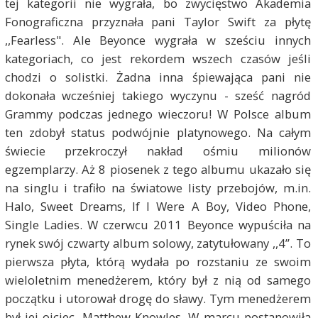
tej kategorii nie wygrała, bo zwycięstwo Akademia
Fonograficzna przyznała pani Taylor Swift za płytę
,,Fearless". Ale Beyonce wygrała w sześciu innych
kategoriach, co jest rekordem wszech czasów jeśli
chodzi o solistki. Żadna inna śpiewająca pani nie
dokonała wcześniej takiego wyczynu - sześć nagród
Grammy podczas jednego wieczoru! W Polsce album
ten zdobył status podwójnie platynowego. Na całym
świecie przekroczył nakład ośmiu milionów
egzemplarzy. Aż 8 piosenek z tego albumu ukazało się
na singlu i trafiło na światowe listy przebojów, m.in.
Halo, Sweet Dreams, If I Were A Boy, Video Phone,
Single Ladies. W czerwcu 2011 Beyonce wypuściła na
rynek swój czwarty album solowy, zatytułowany ,,4”. To
pierwsza płyta, którą wydała po rozstaniu ze swoim
wieloletnim menedżerem, który był z nią od samego
początku i utorował drogę do sławy. Tym menedżerem
był jej ojciec, Matthew Knowles. W marcu postanowiła