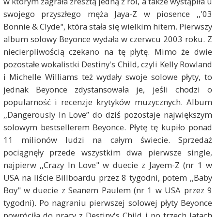
w którym zagrała zresztą jedną z ról, a także wystąpiła u
swojego przyszłego męża Jaya-Z w piosence ,,'03
Bonnie & Clyde", która stała się wielkim hitem. Pierwszy
album solowy Beyonce wydała w czerwcu 2003 roku. Z
niecierpliwością czekano na tę płytę. Mimo że dwie
pozostałe wokalistki Destiny's Child, czyli Kelly Rowland
i Michelle Williams też wydały swoje solowe płyty, to
jednak Beyonce zdystansowała je, jeśli chodzi o
popularność i recenzje krytyków muzycznych. Album
,,Dangerously In Love” do dziś pozostaje największym
solowym bestsellerem Beyonce. Płytę tę kupiło ponad
11 milionów ludzi na całym świecie. Sprzedaż
pociągnęły przede wszystkim dwa pierwsze single,
najpierw ,,Crazy In Love" w duecie z Jayem-Z (nr 1 w
USA na liście Billboardu przez 8 tygodni, potem ,,Baby
Boy" w duecie z Seanem Paulem (nr 1 w USA przez 9
tygodni). Po nagraniu pierwszej solowej płyty Beyonce
powróciła do pracy z Destiny's Child i po trzech latach