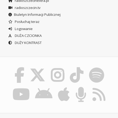
radioszczecinextra.pl
radioszczecin.tv
Biuletyn Informacji Publicznej
Posłuchaj teraz
Logowanie
DUŻA CZCIONKA
DUŻY KONTRAST