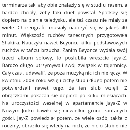
terminarze tak, aby obie znalazły się w studiu razem, a
bardzo chciały, żeby taki duet powstał. Spotkały się
dopiero na planie teledysku, ale też czasu nie miały za
wiele. Choreografii musiały nauczyć się w jakieś 40
minut. Większość ruchów tanecznych przygotowała
Shakira. Nauczyła nawet Beyonce kilku podstawowych
ruchów w tańcu brzucha. Zanim Beyonce wydała swój
trzeci album solowy, to poślubiła wreszcie Jaya-Z.
Bardzo długo utrzymywali swój związek w tajemnicy.
Cały czas ,,udawali”, że poza muzyką nic ich nie łączy. W
kwietniu 2008 roku wzięli cichy ślub i długo potem nie
potwierdzali nawet tego, że ten ślub wzięli. Z
obrączkami pokazali się dopiero po kilku miesiącach.
Na uroczystości weselnej w apartamencie Jaya-Z w
Nowym Jorku bawiło się niewielkie grono zaufanych
gości. Jay-Z powiedział potem, że wiele osób, także z
rodziny, obraziło się wtedy na nich, że nic o ślubie nie