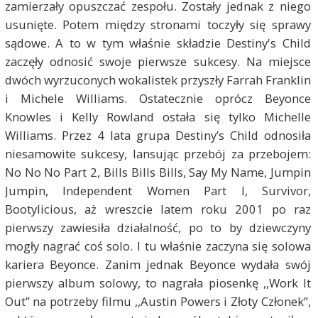
zamierzały opuszczać zespołu. Zostały jednak z niego
usunięte. Potem między stronami toczyły się sprawy
sądowe. A to w tym właśnie składzie Destiny's Child
zaczęły odnosić swoje pierwsze sukcesy. Na miejsce
dwóch wyrzuconych wokalistek przyszły Farrah Franklin
i Michele Williams. Ostatecznie oprócz Beyonce
Knowles i Kelly Rowland ostała się tylko Michelle
Williams. Przez 4 lata grupa Destiny’s Child odnosiła
niesamowite sukcesy, lansując przebój za przebojem:
No No No Part 2, Bills Bills Bills, Say My Name, Jumpin
Jumpin, Independent Women Part I, Survivor,
Bootylicious, aż wreszcie latem roku 2001 po raz
pierwszy zawiesiła działalność, po to by dziewczyny
mogły nagrać coś solo. I tu właśnie zaczyna się solowa
kariera Beyonce. Zanim jednak Beyonce wydała swój
pierwszy album solowy, to nagrała piosenkę ,,Work It
Out” na potrzeby filmu ,,Austin Powers i Złoty Członek”,