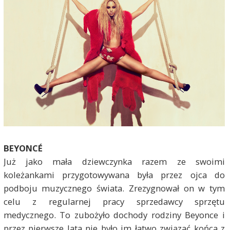
BEYONCÉ
Już jako mała dziewczynka razem ze swoimi
koleżankami przygotowywana była przez ojca do
podboju muzycznego świata. Zrezygnował on w tym
celu z regularnej pracy sprzedawcy sprzętu
medycznego. To zubożyło dochody rodziny Beyonce i
przez pierwsze lata nie było im łatwo związać końca z