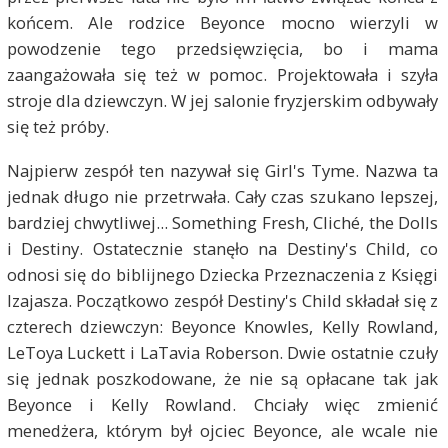
końcem. Ale rodzice Beyonce mocno wierzyli w
powodzenie tego przedsięwzięcia, bo i mama
zaangażowała się też w pomoc. Projektowała i szyła
stroje dla dziewczyn. W jej salonie fryzjerskim odbywały
się też próby.
Najpierw zespół ten nazywał się Girl's Tyme. Nazwa ta
jednak długo nie przetrwała. Cały czas szukano lepszej,
bardziej chwytliwej... Something Fresh, Cliché, the Dolls
i Destiny. Ostatecznie stanęło na Destiny's Child, co
odnosi się do biblijnego Dziecka Przeznaczenia z Księgi
Izajasza. Początkowo zespół Destiny's Child składał się z
czterech dziewczyn: Beyonce Knowles, Kelly Rowland,
LeToya Luckett i LaTavia Roberson. Dwie ostatnie czuły
się jednak poszkodowane, że nie są opłacane tak jak
Beyonce i Kelly Rowland. Chciały więc zmienić
menedżera, którym był ojciec Beyonce, ale wcale nie