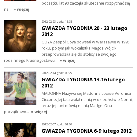
początku lat 90 zaczęła skutecznie rozpychać się
na…
» więcej
2012-02-23, godz. 15:36
GWIAZDA TYGODNIA 20 - 23 lutego
2012
GOYA Zespół Goya powstał w Warszawie w 1995
roku, po tym jak wokalistka Magda Wójcik
przeprowadziła się do stolicy ze swojego
rodzinnego Krasnegostawu…
» więcej
2012-02-14, godz. 00:27
GWIAZDA TYGODNIA 13-16 lutego
2012
MADONNA Nazywa się Madonna Louise Veronica
Ciccone. Jej tata wołał na nią w dzieciństwie Nonni,
teraz jej fani mówią na nią Madge. Ona
początkowo…
» więcej
2012-02-07, godz. 01:07
GWIAZDA TYGODNIA 6-9 lutego 2012