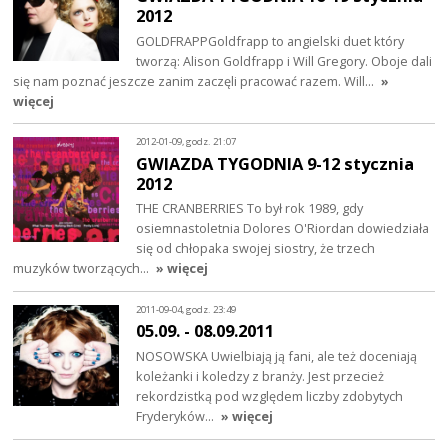
2012
GOLDFRAPPGoldfrapp to angielski duet który
tworzą: Alison Goldfrapp i Will Gregory. Oboje dali
się nam poznać jeszcze zanim zaczęli pracować razem. Will…
»
więcej
2012-01-09, godz. 21:07
GWIAZDA TYGODNIA 9-12 stycznia
2012
THE CRANBERRIES To był rok 1989, gdy
osiemnastoletnia Dolores O'Riordan dowiedziała
się od chłopaka swojej siostry, że trzech
muzyków tworzących…
» więcej
2011-09-04, godz. 23:49
05.09. - 08.09.2011
NOSOWSKA Uwielbiają ją fani, ale też doceniają
koleżanki i koledzy z branży. Jest przecież
rekordzistką pod względem liczby zdobytych
Fryderyków…
» więcej