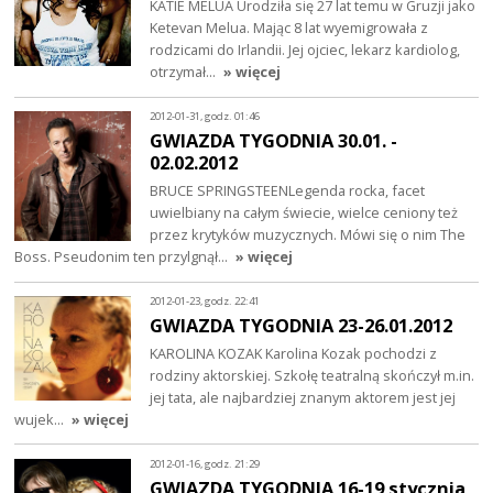
KATIE MELUA Urodziła się 27 lat temu w Gruzji jako
Ketevan Melua. Mając 8 lat wyemigrowała z
rodzicami do Irlandii. Jej ojciec, lekarz kardiolog,
otrzymał…
» więcej
2012-01-31, godz. 01:46
GWIAZDA TYGODNIA 30.01. -
02.02.2012
BRUCE SPRINGSTEENLegenda rocka, facet
uwielbiany na całym świecie, wielce ceniony też
przez krytyków muzycznych. Mówi się o nim The
Boss. Pseudonim ten przylgnął…
» więcej
2012-01-23, godz. 22:41
GWIAZDA TYGODNIA 23-26.01.2012
KAROLINA KOZAK Karolina Kozak pochodzi z
rodziny aktorskiej. Szkołę teatralną skończył m.in.
jej tata, ale najbardziej znanym aktorem jest jej
wujek…
» więcej
2012-01-16, godz. 21:29
GWIAZDA TYGODNIA 16-19 stycznia