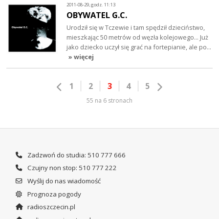
2011-08-29, godz. 11:13
OBYWATEL G.C.
Urodził się w Tczewie i tam spędził dzieciństwo,
mieszkając 50 metrów od węzła kolejowego... Już
jako dziecko uczył się grać na fortepianie, ale po…
» więcej
1
2
3
4
5
55 na 6 stronach
Zadzwoń do studia: 510 777 666
Czujny non stop: 510 777 222
Wyślij do nas wiadomość
Prognoza pogody
radioszczecin.pl