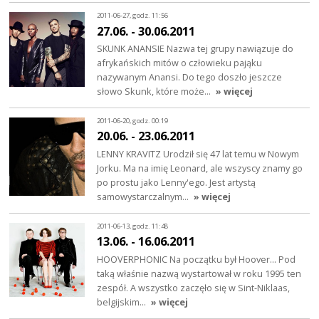
2011-06-27, godz. 11:56
27.06. - 30.06.2011
SKUNK ANANSIE Nazwa tej grupy nawiązuje do
afrykańskich mitów o człowieku pająku
nazywanym Anansi. Do tego doszło jeszcze
słowo Skunk, które może…
» więcej
2011-06-20, godz. 00:19
20.06. - 23.06.2011
LENNY KRAVITZ Urodził się 47 lat temu w Nowym
Jorku. Ma na imię Leonard, ale wszyscy znamy go
po prostu jako Lenny'ego. Jest artystą
samowystarczalnym…
» więcej
2011-06-13, godz. 11:48
13.06. - 16.06.2011
HOOVERPHONIC Na początku był Hoover… Pod
taką właśnie nazwą wystartował w roku 1995 ten
zespół. A wszystko zaczęło się w Sint-Niklaas,
belgijskim…
» więcej