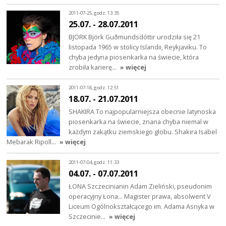
2011-07-25, godz. 13:35
25.07. - 28.07.2011
BJÖRK Björk Guðmundsdóttir urodziła się 21
listopada 1965 w stolicy Islandii, Reykjaviku. To
chyba jedyna piosenkarka na świecie, która
zrobiła karierę…
» więcej
2011-07-18, godz. 12:51
18.07. - 21.07.2011
SHAKIRA To najpopularniejsza obecnie latynoska
piosenkarka na świecie, znana chyba niemal w
każdym zakątku ziemskiego globu. Shakira Isabel
Mebarak Ripoll…
» więcej
2011-07-04, godz. 11:33
04.07. - 07.07.2011
ŁONA Szczecinianin Adam Zieliński, pseudonim
operacyjny Łona... Magister prawa, absolwent V
Liceum Ogólnokształcącego im. Adama Asnyka w
Szczecinie…
» więcej