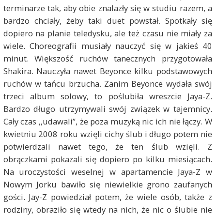
terminarze tak, aby obie znalazły się w studiu razem, a
bardzo chciały, żeby taki duet powstał. Spotkały się
dopiero na planie teledysku, ale też czasu nie miały za
wiele. Choreografii musiały nauczyć się w jakieś 40
minut. Większość ruchów tanecznych przygotowała
Shakira. Nauczyła nawet Beyonce kilku podstawowych
ruchów w tańcu brzucha. Zanim Beyonce wydała swój
trzeci album solowy, to poślubiła wreszcie Jaya-Z.
Bardzo długo utrzymywali swój związek w tajemnicy.
Cały czas ,,udawali”, że poza muzyką nic ich nie łączy. W
kwietniu 2008 roku wzięli cichy ślub i długo potem nie
potwierdzali nawet tego, że ten ślub wzięli. Z
obrączkami pokazali się dopiero po kilku miesiącach.
Na uroczystości weselnej w apartamencie Jaya-Z w
Nowym Jorku bawiło się niewielkie grono zaufanych
gości. Jay-Z powiedział potem, że wiele osób, także z
rodziny, obraziło się wtedy na nich, że nic o ślubie nie