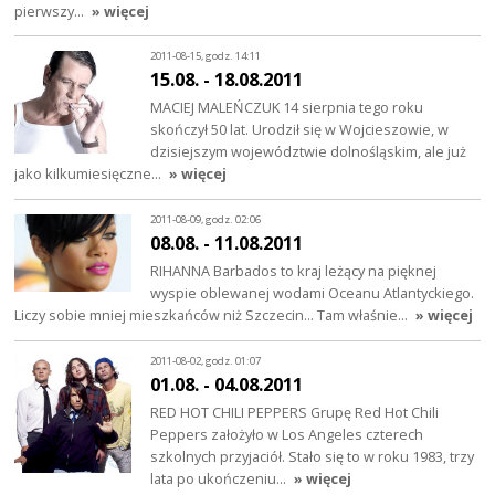
pierwszy…
» więcej
2011-08-15, godz. 14:11
15.08. - 18.08.2011
MACIEJ MALEŃCZUK 14 sierpnia tego roku
skończył 50 lat. Urodził się w Wojcieszowie, w
dzisiejszym województwie dolnośląskim, ale już
jako kilkumiesięczne…
» więcej
2011-08-09, godz. 02:06
08.08. - 11.08.2011
RIHANNA Barbados to kraj leżący na pięknej
wyspie oblewanej wodami Oceanu Atlantyckiego.
Liczy sobie mniej mieszkańców niż Szczecin... Tam właśnie…
» więcej
2011-08-02, godz. 01:07
01.08. - 04.08.2011
RED HOT CHILI PEPPERS Grupę Red Hot Chili
Peppers założyło w Los Angeles czterech
szkolnych przyjaciół. Stało się to w roku 1983, trzy
lata po ukończeniu…
» więcej