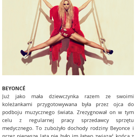
BEYONCÉ
Już jako mała dziewczynka razem ze swoimi
koleżankami przygotowywana była przez ojca do
podboju muzycznego świata. Zrezygnował on w tym
celu z regularnej pracy sprzedawcy sprzętu
medycznego. To zubożyło dochody rodziny Beyonce i
przez pierwsze lata nie było im łatwo związać końca z