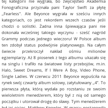
tej kategorii nie wygrała, bo zwycięstwo Akademia
Fonograficzna przyznała pani Taylor Swift za płytę
,,Fearless". Ale Beyonce wygrała w sześciu innych
kategoriach, co jest rekordem wszech czasów jeśli
chodzi o solistki. Żadna inna śpiewająca pani nie
dokonała wcześniej takiego wyczynu - sześć nagród
Grammy podczas jednego wieczoru! W Polsce album
ten zdobył status podwójnie platynowego. Na całym
świecie przekroczył nakład ośmiu milionów
egzemplarzy. Aż 8 piosenek z tego albumu ukazało się
na singlu i trafiło na światowe listy przebojów, m.in.
Halo, Sweet Dreams, If I Were A Boy, Video Phone,
Single Ladies. W czerwcu 2011 Beyonce wypuściła na
rynek swój czwarty album solowy, zatytułowany ,,4”. To
pierwsza płyta, którą wydała po rozstaniu ze swoim
wieloletnim menedżerem, który był z nią od samego
początku i utorował drogę do sławy. Tym menedżerem
był jej ojciec, Matthew Knowles. W marcu postanowiła