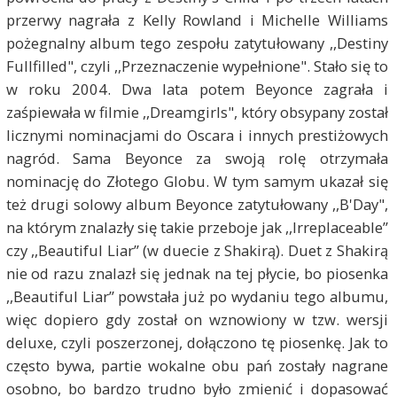
przerwy nagrała z Kelly Rowland i Michelle Williams
pożegnalny album tego zespołu zatytułowany ,,Destiny
Fullfilled", czyli ,,Przeznaczenie wypełnione". Stało się to
w roku 2004. Dwa lata potem Beyonce zagrała i
zaśpiewała w filmie ,,Dreamgirls", który obsypany został
licznymi nominacjami do Oscara i innych prestiżowych
nagród. Sama Beyonce za swoją rolę otrzymała
nominację do Złotego Globu. W tym samym ukazał się
też drugi solowy album Beyonce zatytułowany ,,B'Day",
na którym znalazły się takie przeboje jak ,,Irreplaceable”
czy ,,Beautiful Liar” (w duecie z Shakirą). Duet z Shakirą
nie od razu znalazł się jednak na tej płycie, bo piosenka
,,Beautiful Liar” powstała już po wydaniu tego albumu,
więc dopiero gdy został on wznowiony w tzw. wersji
deluxe, czyli poszerzonej, dołączono tę piosenkę. Jak to
często bywa, partie wokalne obu pań zostały nagrane
osobno, bo bardzo trudno było zmienić i dopasować