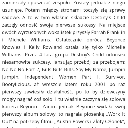
zamierzały opuszczać zespołu. Zostały jednak z niego
usunięte. Potem między stronami toczyły się sprawy
sądowe. A to w tym właśnie składzie Destiny's Child
zaczęły odnosić swoje pierwsze sukcesy. Na miejsce
dwóch wyrzuconych wokalistek przyszły Farrah Franklin
i Michele Williams. Ostatecznie oprócz Beyonce
Knowles i Kelly Rowland ostała się tylko Michelle
Williams. Przez 4 lata grupa Destiny’s Child odnosiła
niesamowite sukcesy, lansując przebój za przebojem:
No No No Part 2, Bills Bills Bills, Say My Name, Jumpin
Jumpin, Independent Women Part I, Survivor,
Bootylicious, aż wreszcie latem roku 2001 po raz
pierwszy zawiesiła działalność, po to by dziewczyny
mogły nagrać coś solo. I tu właśnie zaczyna się solowa
kariera Beyonce. Zanim jednak Beyonce wydała swój
pierwszy album solowy, to nagrała piosenkę ,,Work It
Out” na potrzeby filmu ,,Austin Powers i Złoty Członek”,