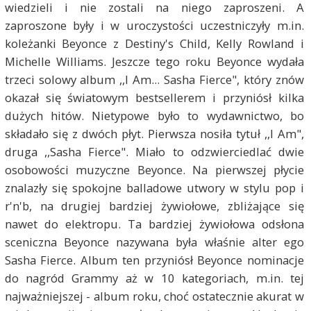
wiedzieli i nie zostali na niego zaproszeni. A
zaproszone były i w uroczystości uczestniczyły m.in.
koleżanki Beyonce z Destiny's Child, Kelly Rowland i
Michelle Williams. Jeszcze tego roku Beyonce wydała
trzeci solowy album ,,I Am... Sasha Fierce", który znów
okazał się światowym bestsellerem i przyniósł kilka
dużych hitów. Nietypowe było to wydawnictwo, bo
składało się z dwóch płyt. Pierwsza nosiła tytuł ,,I Am",
druga ,,Sasha Fierce". Miało to odzwierciedlać dwie
osobowości muzyczne Beyonce. Na pierwszej płycie
znalazły się spokojne balladowe utwory w stylu pop i
r'n'b, na drugiej bardziej żywiołowe, zbliżające się
nawet do elektropu. Ta bardziej żywiołowa odsłona
sceniczna Beyonce nazywana była właśnie alter ego
Sasha Fierce. Album ten przyniósł Beyonce nominacje
do nagród Grammy aż w 10 kategoriach, m.in. tej
najważniejszej - album roku, choć ostatecznie akurat w