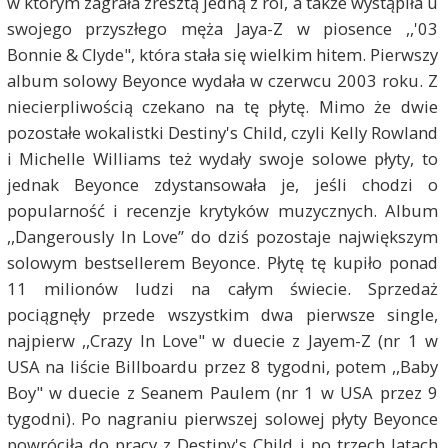
w którym zagrała zresztą jedną z ról, a także wystąpiła u
swojego przyszłego męża Jaya-Z w piosence ,,'03
Bonnie & Clyde", która stała się wielkim hitem. Pierwszy
album solowy Beyonce wydała w czerwcu 2003 roku. Z
niecierpliwością czekano na tę płytę. Mimo że dwie
pozostałe wokalistki Destiny's Child, czyli Kelly Rowland
i Michelle Williams też wydały swoje solowe płyty, to
jednak Beyonce zdystansowała je, jeśli chodzi o
popularność i recenzje krytyków muzycznych. Album
,,Dangerously In Love” do dziś pozostaje największym
solowym bestsellerem Beyonce. Płytę tę kupiło ponad
11 milionów ludzi na całym świecie. Sprzedaż
pociągnęły przede wszystkim dwa pierwsze single,
najpierw ,,Crazy In Love" w duecie z Jayem-Z (nr 1 w
USA na liście Billboardu przez 8 tygodni, potem ,,Baby
Boy" w duecie z Seanem Paulem (nr 1 w USA przez 9
tygodni). Po nagraniu pierwszej solowej płyty Beyonce
powróciła do pracy z Destiny's Child i po trzech latach