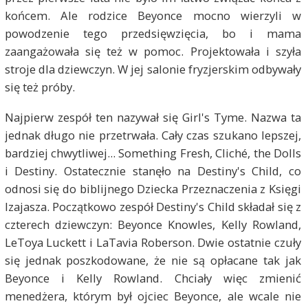
końcem. Ale rodzice Beyonce mocno wierzyli w
powodzenie tego przedsięwzięcia, bo i mama
zaangażowała się też w pomoc. Projektowała i szyła
stroje dla dziewczyn. W jej salonie fryzjerskim odbywały
się też próby.
Najpierw zespół ten nazywał się Girl's Tyme. Nazwa ta
jednak długo nie przetrwała. Cały czas szukano lepszej,
bardziej chwytliwej... Something Fresh, Cliché, the Dolls
i Destiny. Ostatecznie stanęło na Destiny's Child, co
odnosi się do biblijnego Dziecka Przeznaczenia z Księgi
Izajasza. Początkowo zespół Destiny's Child składał się z
czterech dziewczyn: Beyonce Knowles, Kelly Rowland,
LeToya Luckett i LaTavia Roberson. Dwie ostatnie czuły
się jednak poszkodowane, że nie są opłacane tak jak
Beyonce i Kelly Rowland. Chciały więc zmienić
menedżera, którym był ojciec Beyonce, ale wcale nie