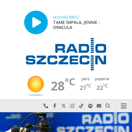
SŁUCHAJ TERAZ
TAME IMPALA, JENNIE -
DRACULA
°C
jutro
pojutrze
28
°C
°C
27
22
Najlepiej po prostu do nas zadzwoń
Odwiedź nas na Facebook-u
Odwiedź nas na X
Odwiedź nas na Instagram-ie
Odwiedź nas na TikTok-u
Szukaj nas na Spotify
Wyślij do nas w
Szukaj