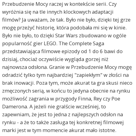
Przebudzenie Mocy raczej w kontekście serii. Czy
wyróżnia się na tle innych klockowych adaptacji
filmów? Ja uważam, że tak. Było nie było, dzięki tej grze
mogę przeżyć historię, która podobała mi się w kinie.
Było nie było, to dzięki Star Wars zbudowano w ogóle
popularność gier LEGO. The Complete Saga
przedstawiająca filmowe epizody od 1 do 6 bawi do
dzisiaj, chociaż oczywiście wygląda gorzej niż
najnowsza odsłona. Granie w Przebudzenie Mocy mogę
odradzić tylko tym najbardziej "zapiekłym" w złości na
brak inowacji. Poza tym, może akurat ta gra skusi nieco
zmęczonych serią, w końcu to jedyna obecnie na rynku
możliwość zagrania w przygody Finna, Rey czy Poe
Damerona. A jeżeli nie gralście wcześniej, to
zapewniam, że jest to jedna z najlepszych odsłon na
rynku - a że to także zasługa tej konkretnej filmowej
marki jest w tym momencie akurat mało istotne.