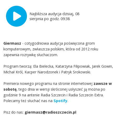
Najbliższa audycja dzisiaj, 08
sierpnia po godz. 09:38
Giermasz
- cotygodniowa audycja poświęcona grom
komputerowym, zwłaszcza polskim, która od 2012 roku
zapewnia rozrywkę słuchaczom.
Program tworzą: Ela Bielecka, Katarzyna Filipowiak, Jarek Gowin,
Michał Król, Kacper Narodzonek i Patryk Srokowski.
Premiera nowego programu na stronie internetowej
zawsze w
sobotę
, tego dnia w wersji skróconej usłyszeć ją można po
godzinie 9 na antenie Radia Szczecin i Radia Szczecin Extra.
Polecamy też słuchać nas na
Spotify
.
Pisz do nas:
giermasz@radioszczecin.pl