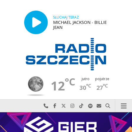
SŁUCHAJ TERAZ
MICHAEL JACKSON - BILLIE
JEAN
°C
jutro
pojutrze
12
°C
°C
30
27
Najlepiej po prostu do nas zadzwoń
Odwiedź nas na Facebook-u
Odwiedź nas na X
Odwiedź nas na Instagram-ie
Odwiedź nas na TikTok-u
Szukaj nas na Spotify
Wyślij do nas w
Szukaj