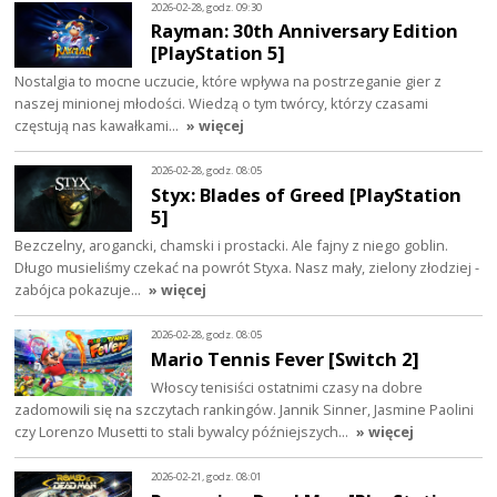
2026-02-28, godz. 09:30
Rayman: 30th Anniversary Edition
[PlayStation 5]
Nostalgia to mocne uczucie, które wpływa na postrzeganie gier z
naszej minionej młodości. Wiedzą o tym twórcy, którzy czasami
częstują nas kawałkami…
» więcej
2026-02-28, godz. 08:05
Styx: Blades of Greed [PlayStation
5]
Bezczelny, arogancki, chamski i prostacki. Ale fajny z niego goblin.
Długo musieliśmy czekać na powrót Styxa. Nasz mały, zielony złodziej -
zabójca pokazuje…
» więcej
2026-02-28, godz. 08:05
Mario Tennis Fever [Switch 2]
Włoscy tenisiści ostatnimi czasy na dobre
zadomowili się na szczytach rankingów. Jannik Sinner, Jasmine Paolini
czy Lorenzo Musetti to stali bywalcy późniejszych…
» więcej
2026-02-21, godz. 08:01