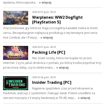
wydaniu, która wyciska…
» więcej
2026-03-07, godz. 08:02
Warplanes: WW2 Dogfight
[PlayStation 5]
Zręcznościowe gry lotnicze mają szczególny kawałek nieba w moim
sercu. Bezapelacyjnie najlepszą produkcją o tej tematyce jest seria
Ace Combat, ale i Polacy…
» więcej
2026-03-07, godz. 08:03
Packing Life [PC]
Nie znam osoby, która nie kupiła nic przez
internet. Czy to jakaś drobnica z portalu, po którą trzeba pojechać trzy
przecznice dalej, czy to elektronika…
» więcej
2026-02-28, godz. 08:05
Insider Trading [PC]
Najpierw spędziłem czas przed ekranem w
HackHub, walcząc z systemem i hakując świat. Potem usiadłem za
sterami maszyny z II wojny światowej w TR-49, więc…
» więcej