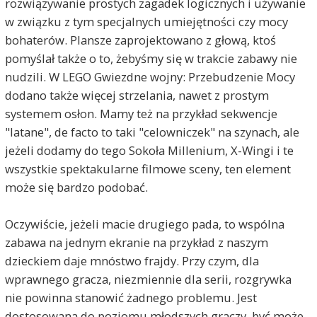
rozwiązywanie prostych zagadek logicznych i używanie
w związku z tym specjalnych umiejętności czy mocy
bohaterów. Plansze zaprojektowano z głową, ktoś
pomyślał także o to, żebyśmy się w trakcie zabawy nie
nudzili. W LEGO Gwiezdne wojny: Przebudzenie Mocy
dodano także więcej strzelania, nawet z prostym
systemem osłon. Mamy też na przykład sekwencje
"latane", de facto to taki "celowniczek" na szynach, ale
jeżeli dodamy do tego Sokoła Millenium, X-Wingi i te
wszystkie spektakularne filmowe sceny, ten element
może się bardzo podobać.
Oczywiście, jeżeli macie drugiego pada, to wspólna
zabawa na jednym ekranie na przykład z naszym
dzieckiem daje mnóstwo frajdy. Przy czym, dla
wprawnego gracza, niezmiennie dla serii, rozgrywka
nie powinna stanowić żadnego problemu. Jest
dostosowana do poziomu młodszych graczy, być może