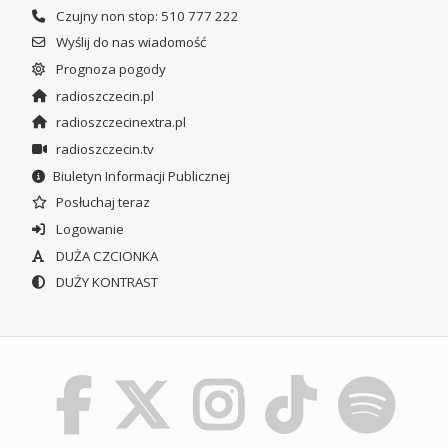
Czujny non stop: 510 777 222
Wyślij do nas wiadomość
Prognoza pogody
radioszczecin.pl
radioszczecinextra.pl
radioszczecin.tv
Biuletyn Informacji Publicznej
Posłuchaj teraz
Logowanie
DUŻA CZCIONKA
DUŻY KONTRAST