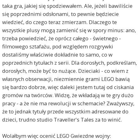
taka gra, jakiej się spodziewałem. Ale, jeżeli bawiliście
się poprzednimi odsłonami, to pewnie będziecie
wiedzieć, do czego teraz zmierzam. Dlaczego te
wszystkie plusy mogą zamienić się w spory minus: ano,
trzeba powiedzieć, że oprócz całego - świetnego -
filmowego sztafażu, pod względem rozgrywki
dostaliśmy właściwie dokładnie to samo, co w
poprzednich tytułach z serii. Dla dorosłych, podkreślam,
dorosłych, może być to nużące. Dzieciaki - co wiem z
własnych obserwacji, niezmiennie grami LEGO bawią
się bardzo dobrze, więc daleki jestem tutaj od ciskania
gromów na twórców. Widzę, że wkładają w te gry dużo
pracy - a że nie ma rewolucji w schemacie? Zważywszy,
że to jednak tytuły przede wszystkim adresowane do
dzieci, trudno studio Traveller's Tales za to winić.
Wolałbym więc ocenić LEGO Gwiezdne wojny: