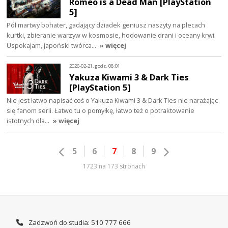
Romeo is a Dead Man [PlayStation
5]
Pół martwy bohater, gadający dziadek geniusz naszyty na plecach
kurtki, zbieranie warzyw w kosmosie, hodowanie drani i oceany krwi.
Uspokajam, japoński twórca…
» więcej
2026-02-21, godz. 08:01
Yakuza Kiwami 3 & Dark Ties
[PlayStation 5]
Nie jest łatwo napisać coś o Yakuza Kiwami 3 & Dark Ties nie narażając
się fanom serii. Łatwo tu o pomyłkę, łatwo też o potraktowanie
istotnych dla…
» więcej
5
6
7
8
9
1723 na 173 stronach
Zadzwoń do studia: 510 777 666