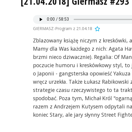
[21.04.2018] Giermasz #293 
GIERMASZ-Program z 21.04.18
Zblazowany książę niczym z kreskówki, a
Mamy dla Was każdego z nich: Agata Hawr
brzmi nieco dziwacznie). Regalia: Of Ma
poczucie humoru i kreskówkowy styl, to j
o Japonii - gangsterska opowieść Yakuza
wręcz urzekła. Także Łukasz Rabikowski z
strategie czasu rzeczywistego to ta tr
spodobać. Poza tym, Michał Król "ogarną
razem z Andrzejem Kutysem odpytali nas
koniec Stary, ale jary słynny Street Fighte