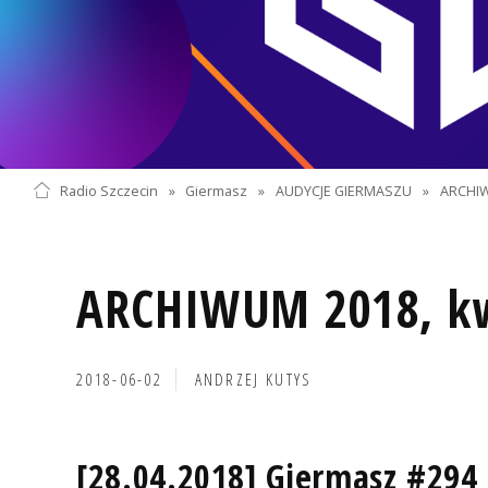
Radio Szczecin
»
Giermasz
»
AUDYCJE GIERMASZU
»
ARCHI
ARCHIWUM 2018, kw
2018-06-02
ANDRZEJ KUTYS
[28.04.2018] Giermasz #294 