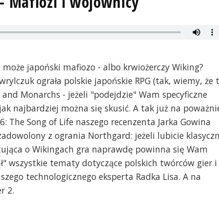
- Mafiozi i wojownicy
 może japoński mafiozo - albo krwiożerczy Wiking?
ylczuk ograła polskie japońskie RPG (tak, wiemy, że 
n and Monarchs - jeżeli "podejdzie" Wam specyficzne
ak najbardziej można się skusić. A tak już na poważni
 6: The Song of Life naszego recenzenta Jarka Gowina
adowolony z ogrania Northgard: jeżeli lubicie klasycz
aktująca o Wikingach gra naprawdę powinna się Wam
ł" wszystkie tematy dotyczące polskich twórców gier i
zego technologicznego eksperta Radka Lisa. A na
r 2.