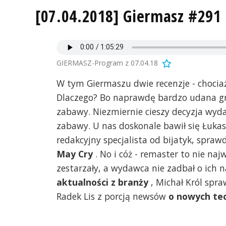
[07.04.2018] Giermasz #291
GIERMASZ-Program z 07.04.18
W tym Giermaszu dwie recenzje - chocia
Dlaczego? Bo naprawdę bardzo udana g
zabawy. Niezmiernie cieszy decyzja wyda
zabawy. U nas doskonale bawił się Łukasz
redakcyjny specjalista od bijatyk, spraw
May Cry
. No i cóż - remaster to nie naj
zestarzały, a wydawca nie zadbał o ich
aktualności z branży
, Michał Król spra
Radek Lis z porcją newsów
o nowych te