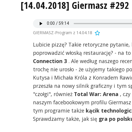
[14.04.2018] Giermasz #292 
GIERMASZ-Program z 14.04.18
Lubicie pizzę? Takie retoryczne pytanie, b
poprowadzić włoską restaurację? - na to
Connection 3
. Ale według naszego rece
trochę nie urosło - że użyjemy takiego
Kutysa i Michała Króla z Konradem Raw
przeszła na nowy silnik graficzny i t
"czołgi", również
Total War: Arena
, czy
naszym facebookowym profilu Giermasz
tym programie także
kącik technologi
Sprawdzamy także, jak się
gra po polsk