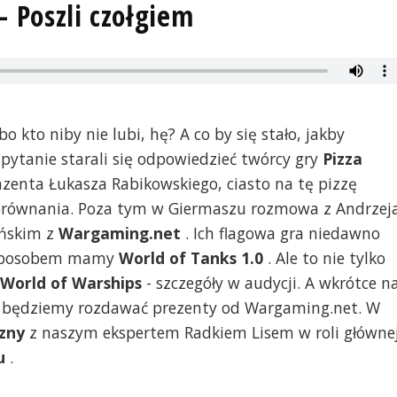
- Poszli czołgiem
o kto niby nie lubi, hę? A co by się stało, jakby
 pytanie starali się odpowiedzieć twórcy gry
Pizza
nzenta Łukasza Rabikowskiego, ciasto na tę pizzę
 porównania. Poza tym w Giermaszu rozmowa z Andrzej
ińskim z
Wargaming.net
. Ich flagowa gra niedawno
ym sposobem mamy
World of Tanks 1.0
. Ale to nie tylko
World of Warships
- szczegóły w audycji. A wkrótce n
 będziemy rozdawać prezenty od Wargaming.net. W
czny
z naszym ekspertem Radkiem Lisem w roli głównej
u
.