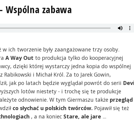
 - Wspólna zabawa
ż w ich tworzenie były zaangażowane trzy osoby.
ra
A Way Out
to produkcja tylko do kooperacyjnej
wcy, dzięki której wystarczy jedna kopia do wspólnej
 Rabikowski i Michał Król. Za to Jarek Gowin,
dził, jak po latach będzie wyglądał powrót do serii
Devi
wyższych lotów niestety - i trochę się te produkcje
 należyte odnowienie. W tym Giermaszu także
przegląd
wdził
co słychać u polskich twórców.
Pojawił się też
chnologiach
, a na koniec
Stare, ale jare
...