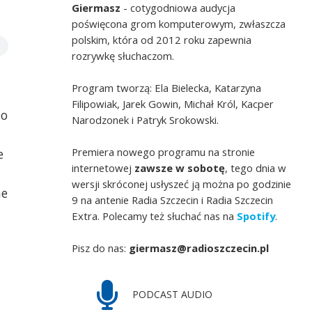
Giermasz
- cotygodniowa audycja
poświęcona grom komputerowym, zwłaszcza
polskim, która od 2012 roku zapewnia
rozrywkę słuchaczom.
Program tworzą: Ela Bielecka, Katarzyna
Filipowiak, Jarek Gowin, Michał Król, Kacper
to
Narodzonek i Patryk Srokowski.
Premiera nowego programu na stronie
e
internetowej
zawsze w sobotę
, tego dnia w
wersji skróconej usłyszeć ją można po godzinie
ne
9 na antenie Radia Szczecin i Radia Szczecin
Extra. Polecamy też słuchać nas na
Spotify
.
Pisz do nas:
giermasz@radioszczecin.pl
PODCAST AUDIO