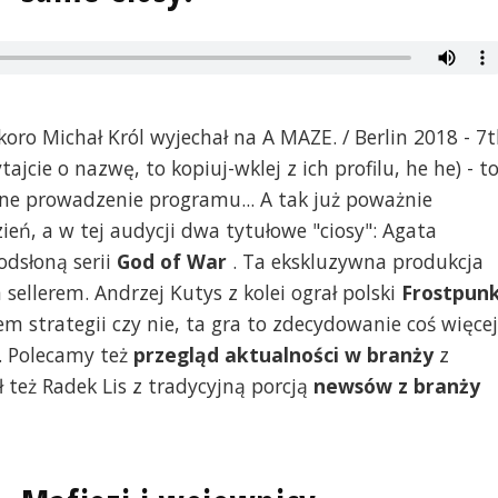
koro Michał Król wyjechał na A MAZE. / Berlin 2018 - 7
ajcie o nazwę, to kopiuj-wklej z ich profilu, he he) - t
e prowadzenie programu... A tak już poważnie
ień, a w tej audycji dwa tytułowe "ciosy": Agata
dsłoną serii
God of War
. Ta ekskluzywna produkcja
sellerem. Andrzej Kutys z kolei ograł polski
Frostpun
nem strategii czy nie, ta gra to zdecydowanie coś więcej
. Polecamy też
przegląd aktualności w branży
z
 też Radek Lis z tradycyjną porcją
newsów z branży