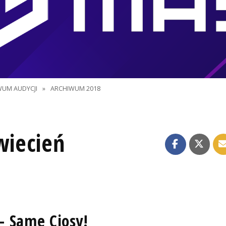
WUM AUDYCJI
»
ARCHIWUM 2018
iecień
- Same Ciosy!