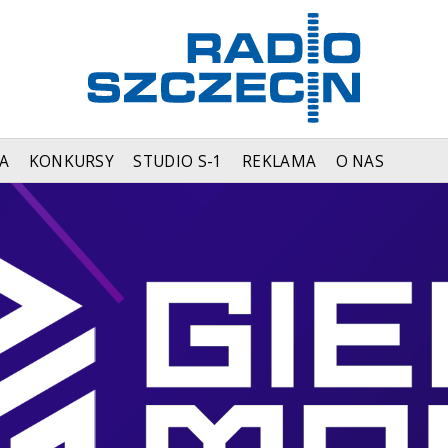
A
KONKURSY
STUDIO S-1
REKLAMA
O NAS