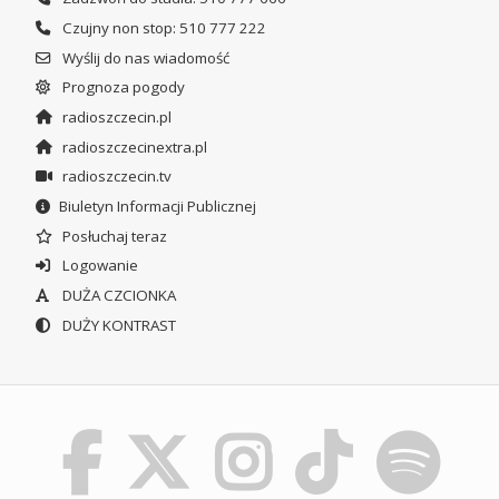
Czujny non stop: 510 777 222
Wyślij do nas wiadomość
Prognoza pogody
radioszczecin.pl
radioszczecinextra.pl
radioszczecin.tv
Biuletyn Informacji Publicznej
Posłuchaj teraz
Logowanie
DUŻA CZCIONKA
DUŻY KONTRAST