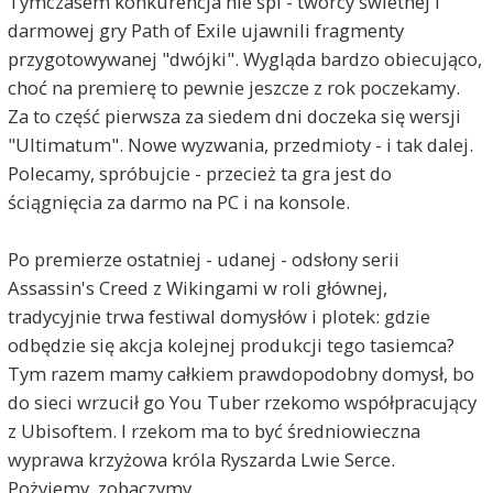
Tymczasem konkurencja nie śpi - twórcy świetnej i
darmowej gry Path of Exile ujawnili fragmenty
przygotowywanej "dwójki". Wygląda bardzo obiecująco,
choć na premierę to pewnie jeszcze z rok poczekamy.
Za to część pierwsza za siedem dni doczeka się wersji
"Ultimatum". Nowe wyzwania, przedmioty - i tak dalej.
Polecamy, spróbujcie - przecież ta gra jest do
ściągnięcia za darmo na PC i na konsole.
Po premierze ostatniej - udanej - odsłony serii
Assassin's Creed z Wikingami w roli głównej,
tradycyjnie trwa festiwal domysłów i plotek: gdzie
odbędzie się akcja kolejnej produkcji tego tasiemca?
Tym razem mamy całkiem prawdopodobny domysł, bo
do sieci wrzucił go You Tuber rzekomo współpracujący
z Ubisoftem. I rzekom ma to być średniowieczna
wyprawa krzyżowa króla Ryszarda Lwie Serce.
Pożyjemy, zobaczymy.