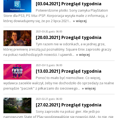
[03.04.2021] Przegląd tygodnia
Potwierdzone plotki: Sony zamyka PlayStation
Store dla PS3, PS Vita i PSP. Korporacja wysyła maile z informacją, z
której dowiadujemy się, że po 2 lipca 2021…
» więcej
2021-03-20, godz. 06:00
[20.03.2021] Przegląd tygodnia
Tym razem nie w odcinkach, a w jednej grze,
której premierę zresztą już poznaliśmy. Square Enix zaprosiło graczy
na pokaz nadchodzących nowości. I ujawnili…
» więcej
2021-03-13, godz. 06:00
[13.03.2021] Przegląd tygodnia
Ponoć to miało być niemożliwe. Co więcej,
wydawca zaciekle walczył, żeby nie dochodziło do sprzedaży za realne
pieniądze "paczek" z piłkarzami do sieciowego…
» więcej
2021-02-27, godz. 06:00
[27.02.2021] Przegląd tygodnia
Sony zaprosiło na pokaz gier. Ale jeśli po
najnowszym State of Play spodziewaliście się nowości AAA - to nie, nie