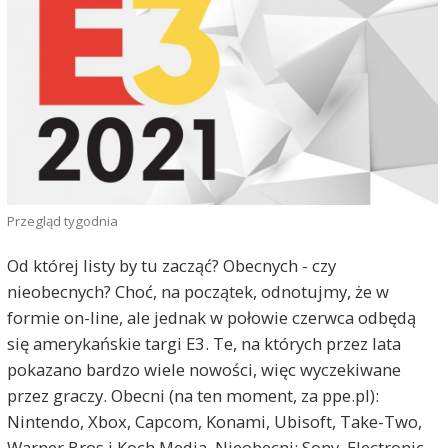
Przegląd tygodnia
Od której listy by tu zacząć? Obecnych - czy
nieobecnych? Choć, na początek, odnotujmy, że w
formie on-line, ale jednak w połowie czerwca odbędą
się amerykańskie targi E3. Te, na których przez lata
pokazano bardzo wiele nowości, więc wyczekiwane
przez graczy. Obecni (na ten moment, za ppe.pl):
Nintendo, Xbox, Capcom, Konami, Ubisoft, Take-Two,
Warner Bros i Koch Media. Nieobecni: Sony, Electronic