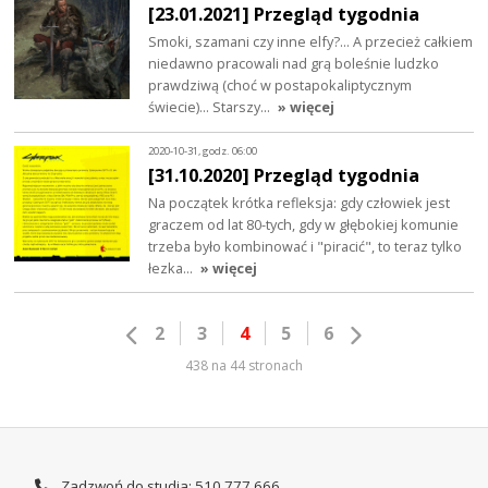
[23.01.2021] Przegląd tygodnia
Smoki, szamani czy inne elfy?... A przecież całkiem
niedawno pracowali nad grą boleśnie ludzko
prawdziwą (choć w postapokaliptycznym
świecie)... Starszy…
» więcej
2020-10-31, godz. 06:00
[31.10.2020] Przegląd tygodnia
Na początek krótka refleksja: gdy człowiek jest
graczem od lat 80-tych, gdy w głębokiej komunie
trzeba było kombinować i "piracić", to teraz tylko
łezka…
» więcej
2
3
4
5
6
438 na 44 stronach
Zadzwoń do studia: 510 777 666