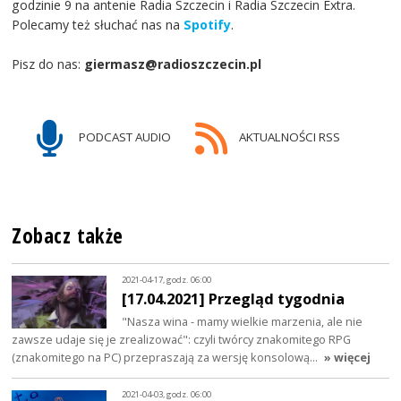
godzinie 9 na antenie Radia Szczecin i Radia Szczecin Extra.
Polecamy też słuchać nas na
Spotify
.
Pisz do nas:
giermasz@radioszczecin.pl
PODCAST AUDIO
AKTUALNOŚCI RSS
Zobacz także
2021-04-17, godz. 06:00
[17.04.2021] Przegląd tygodnia
"Nasza wina - mamy wielkie marzenia, ale nie
zawsze udaje się je zrealizować": czyli twórcy znakomitego RPG
(znakomitego na PC) przepraszają za wersję konsolową…
» więcej
2021-04-03, godz. 06:00