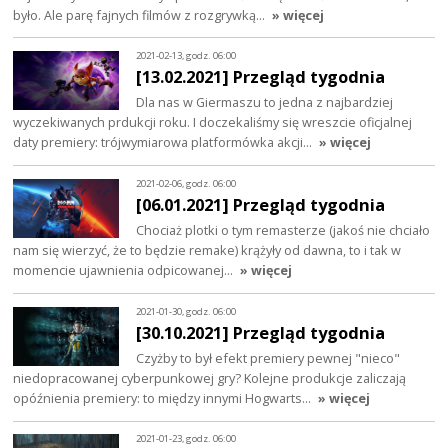
było. Ale parę fajnych filmów z rozgrywką…
» więcej
2021-02-13, godz. 06:00
[13.02.2021] Przegląd tygodnia
Dla nas w Giermaszu to jedna z najbardziej
wyczekiwanych prdukcji roku. I doczekaliśmy się wreszcie oficjalnej
daty premiery: trójwymiarowa platformówka akcji…
» więcej
2021-02-06, godz. 06:00
[06.01.2021] Przegląd tygodnia
Chociaż plotki o tym remasterze (jakoś nie chciało
nam się wierzyć, że to będzie remake) krążyły od dawna, to i tak w
momencie ujawnienia odpicowanej…
» więcej
2021-01-30, godz. 06:00
[30.10.2021] Przegląd tygodnia
Czyżby to był efekt premiery pewnej "nieco"
niedopracowanej cyberpunkowej gry? Kolejne produkcje zaliczają
opóźnienia premiery: to między innymi Hogwarts…
» więcej
2021-01-23, godz. 06:00