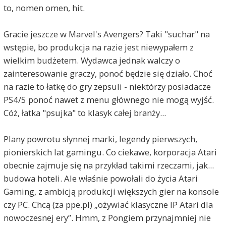
to, nomen omen, hit.
Gracie jeszcze w Marvel's Avengers? Taki "suchar" na
wstępie, bo produkcja na razie jest niewypałem z
wielkim budżetem. Wydawca jednak walczy o
zainteresowanie graczy, ponoć będzie się działo. Choć
na razie to łatkę do gry zepsuli - niektórzy posiadacze
PS4/5 ponoć nawet z menu głównego nie mogą wyjść.
Cóż, łatka "psujka" to klasyk całej branży...
Plany powrotu słynnej marki, legendy pierwszych,
pionierskich lat gamingu. Co ciekawe, korporacja Atari
obecnie zajmuje się na przykład takimi rzeczami, jak...
budowa hoteli. Ale właśnie powołali do życia Atari
Gaming, z ambicją produkcji większych gier na konsole
czy PC. Chcą (za ppe.pl) „ożywiać klasyczne IP Atari dla
nowoczesnej ery”. Hmm, z Pongiem przynajmniej nie