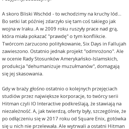
A skoro Bliski Wschód - to wchodzimy na kruchy lód...
Bo setki lat później zdarzyło się tam coś takiego jak
wojna w Iraku. A w 2009 roku ruszyły prace nad grą,
która miała pokazać "prawdę" o tym konflikcie.
Twórcom zarzucono politykowanie, Six Days in Fallujah
zawieszono. Ostatnio jednak projekt "odmrożono". Ale
w ocenie Rady Stosunków Amerykańsko-Islamskich,
produkcja "dehumanizuje muzułmanów", domagają
się jej skasowania.
Gdy w braży głośno ostatnio o kolejnych przejęciach
studiów przez największe korporacje, to twórcy serii
Hitman czyli IO Interactive podkreślają, że stawiają na
niezależność. A, jak twierdzą, oferty były, szczególnie, że
po odłączeniu się w 2017 roku od Square Enix, gotówka
się u nich nie przelewała. Ale wytrwali a ostatni Hitman