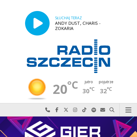
SŁUCHAJ TERAZ
ANDY DUST, CHARIS -
ZOKARIA
°C
jutro
pojutrze
20
°C
°C
30
32
Najlepiej po prostu do nas zadzwoń
Odwiedź nas na Facebook-u
Odwiedź nas na X
Odwiedź nas na Instagram-ie
Odwiedź nas na TikTok-u
Szukaj nas na Spotify
Wyślij do nas w
Szukaj