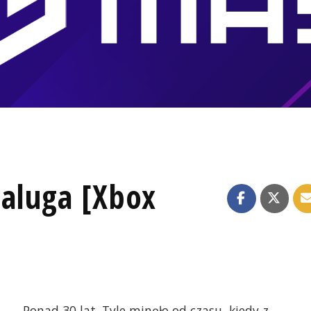
Galuga [Xbox
Ponad 30 lat. Tyle minęło od czasu, kiedy z