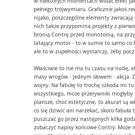
w niektórych momentach widać efekt jak
pełnego trójwymiaru. Graficznie jakoś rewe
nijako, poszczególne elementy zwracają 
nich także przypomina projekty z pierwo
bronią Contrę przed monotonią, na prz
latający motor - to w sumie to samo co bi
ale to w zupełności wystarczy, żeby poc
Właściwie to nie ma tu czasu na nudę, 
masy wrogów - jednym słowem - akcja. Z
wojny. Na fabułę to trochę szkoda mi tut
wszystkiego, może przerywniki mogłyby b
plansze, choć estetyczne, to akurat są w
co się dziwić ani narzekać, skoro fabuła 
puszczać go przez następnych kilka godzi
zobaczyć napisy końcowe Contry. Może mo