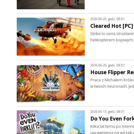
2026-06-20, godz. 08:01
Cleared Hot [PC]
Strike to seria strzelan
helikopterem bojowym. 
2026-06-20, godz. 08:01
House Flipper Re
Praca z Michałem Królem
w twoich neuronach. Je
2026-06-13, godz. 08:01
Do You Even Fork
Kilka lat temu po intern
uprawnienia na wózek w