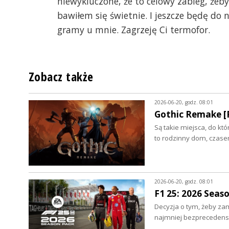
niewykluczone, że to celowy zabieg, żeby
bawiłem się świetnie. I jeszcze będę do n
gramy u mnie. Zagrzeję Ci termofor.
Zobacz także
2026-06-20, godz. 08:01
Gothic Remake [
Są takie miejsca, do kt
to rodzinny dom, czase
2026-06-20, godz. 08:01
F1 25: 2026 Seas
Decyzja o tym, żeby zam
najmniej bezpreceden