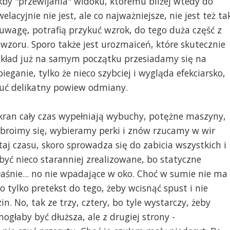
by "przewijania" widoku, któremu bliżej wtedy do
lacyjnie nie jest, ale co najważniejsze, nie jest też ta
uwagę, potrafią przykuć wzrok, do tego duża część z
wzoru. Sporo także jest urozmaiceń, które skutecznie
ykład już na samym początku przesiadamy się na
eganie, tylko że nieco szybciej i wygląda efekciarsko,
zuć delikatny powiew odmiany.
ekran cały czas wypełniają wybuchy, potężne maszyny,
broimy się, wybieramy perki i znów rzucamy w wir
aj czasu, skoro sprowadza się do zabicia wszystkich i
yć nieco staranniej zrealizowane, bo statyczne
łaśnie... no nie wpadające w oko. Choć w sumie nie ma
to tylko pretekst do tego, żeby wcisnąć spust i nie
n. No, tak ze trzy, cztery, bo tyle wystarczy, żeby
głaby być dłuższa, ale z drugiej strony -