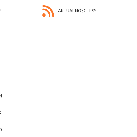
a
AKTUALNOŚCI RSS
ą
k
o