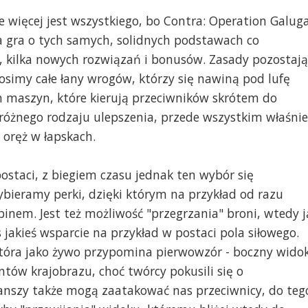
e więcej jest wszystkiego, bo Contra: Operation Galug
a gra o tych samych, solidnych podstawach co
 kilka nowych rozwiązań i bonusów. Zasady pozostają
simy całe łany wrogów, którzy się nawiną pod lufę
ch maszyn, które kierują przeciwników skrótem do
różnego rodzaju ulepszenia, przede wszystkim właśnie
 oręż w łapskach.
staci, z biegiem czasu jednak ten wybór się
wybieramy perki, dzięki którym na przykład od razu
nem. Jest też możliwość "przegrzania" broni, wtedy j
s jakieś wsparcie na przykład w postaci pola siłowego.
która jako żywo przypomina pierwowzór - boczny wido
tów krajobrazu, choć twórcy pokusili się o
anszy także mogą zaatakować nas przeciwnicy, do teg