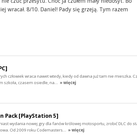
 nie czuć przesytu. Choć ja czułem mały niedosyt. Bo
iej wracał. 8/10. Daniel! Pady się grzeją. Tym razem
PC]
órych człowiek wraca nawet wtedy, kiedy od dawna już tam nie mieszka. C
m szkoła, czasem osiedle, na…
» więcej
on Pack [PlayStation 5]
iast wydania nowej gry dla fanów królowej motosportu, zrobić DLC do sta
sowa. Od 2009 roku Codemasters…
» więcej