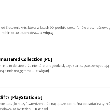
in od Electronic Arts, która w latach 90. podbiła serca fanów zręcznościowe
Po blisko 30 latach idea…
» więcej
mastered Collection [PC]
 ma to do siebie, że niektóre anegdotki słyszysz tak często, że wypalają 
dną z nich mogę teraz…
» więcej
lift? [PlayStation 5]
ecie zaczęło krążyć twierdzenie, że najlepsze, co można posiadać na tym ś
idłowy. To był jeden…
» więcej