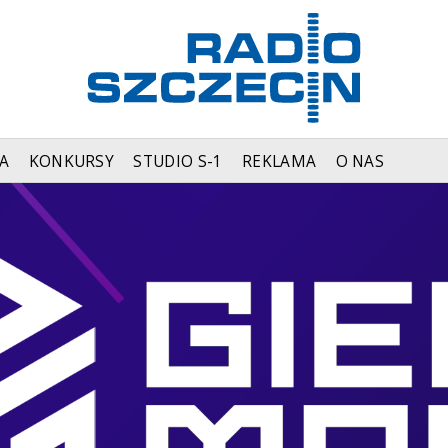
A
KONKURSY
STUDIO S-1
REKLAMA
O NAS