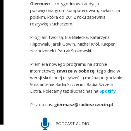
Giermasz
- cotygodniowa audycja
poświęcona grom komputerowym, zwłaszcza
polskim, która od 2012 roku zapewnia
rozrywkę słuchaczom.
Program tworzą: Ela Bielecka, Katarzyna
Filipowiak, Jarek Gowin, Michał Król, Kacper
Narodzonek i Patryk Srokowski.
Premiera nowego programu na stronie
internetowej
zawsze w sobotę
, tego dnia w
wersji skróconej usłyszeć ją można po godzinie
9 na antenie Radia Szczecin i Radia Szczecin
Extra. Polecamy też słuchać nas na
Spotify
.
Pisz do nas:
giermasz@radioszczecin.pl
PODCAST AUDIO