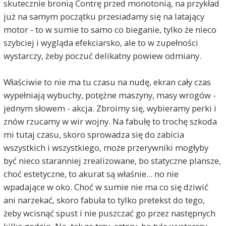
skutecznie bronią Contrę przed monotonią, na przykład
już na samym początku przesiadamy się na latający
motor - to w sumie to samo co bieganie, tylko że nieco
szybciej i wygląda efekciarsko, ale to w zupełności
wystarczy, żeby poczuć delikatny powiew odmiany.
Właściwie to nie ma tu czasu na nudę, ekran cały czas
wypełniają wybuchy, potężne maszyny, masy wrogów -
jednym słowem - akcja. Zbroimy się, wybieramy perki i
znów rzucamy w wir wojny. Na fabułę to trochę szkoda
mi tutaj czasu, skoro sprowadza się do zabicia
wszystkich i wszystkiego, może przerywniki mogłyby
być nieco staranniej zrealizowane, bo statyczne plansze,
choć estetyczne, to akurat są właśnie... no nie
wpadające w oko. Choć w sumie nie ma co się dziwić
ani narzekać, skoro fabuła to tylko pretekst do tego,
żeby wcisnąć spust i nie puszczać go przez następnych