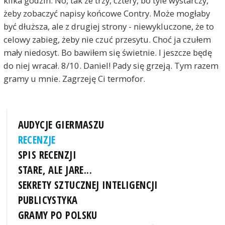
kilka godzin. No, tak ze trzy, cztery, bo tyle wystarczy,
żeby zobaczyć napisy końcowe Contry. Może mogłaby
być dłuższa, ale z drugiej strony - niewykluczone, że to
celowy zabieg, żeby nie czuć przesytu. Choć ja czułem
mały niedosyt. Bo bawiłem się świetnie. I jeszcze będę
do niej wracał. 8/10. Daniel! Pady się grzeją. Tym razem
gramy u mnie. Zagrzeję Ci termofor.
AUDYCJE GIERMASZU
RECENZJE
SPIS RECENZJI
STARE, ALE JARE...
SEKRETY SZTUCZNEJ INTELIGENCJI
PUBLICYSTYKA
GRAMY PO POLSKU