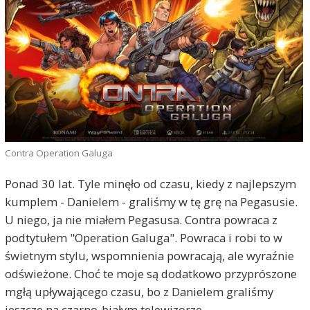
Contra Operation Galuga
Ponad 30 lat. Tyle minęło od czasu, kiedy z najlepszym
kumplem - Danielem - graliśmy w tę grę na Pegasusie.
U niego, ja nie miałem Pegasusa. Contra powraca z
podtytułem "Operation Galuga". Powraca i robi to w
świetnym stylu, wspomnienia powracają, ale wyraźnie
odświeżone. Choć te moje są dodatkowo przyprószone
mgłą upływającego czasu, bo z Danielem graliśmy
jeszcze na czarno-białym telewizorze.