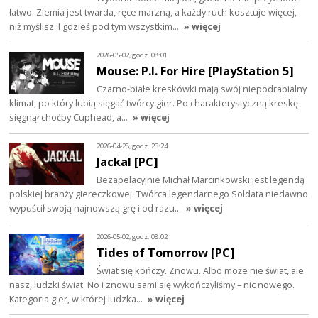
łatwo. Ziemia jest twarda, ręce marzną, a każdy ruch kosztuje więcej,
niż myślisz. I gdzieś pod tym wszystkim…
» więcej
2026-05-02, godz. 08:01
Mouse: P.I. For Hire [PlayStation 5]
Czarno-białe kreskówki mają swój niepodrabialny
klimat, po który lubią sięgać twórcy gier. Po charakterystyczną kreskę
sięgnął choćby Cuphead, a…
» więcej
2026-04-28, godz. 23:24
Jackal [PC]
Bezapelacyjnie Michał Marcinkowski jest legendą
polskiej branży giereczkowej. Twórca legendarnego Soldata niedawno
wypuścił swoją najnowszą grę i od razu…
» więcej
2026-05-02, godz. 08:02
Tides of Tomorrow [PC]
Świat się kończy. Znowu. Albo może nie świat, ale
nasz, ludzki świat. No i znowu sami się wykończyliśmy – nic nowego.
Kategoria gier, w której ludzka…
» więcej