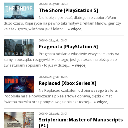
2026-05-02, godz. 08:03
The Shore [PlayStation 5]
Nie lubię się znęcać, dlatego nie zabiorę Wam
dużo czasu. Kojarzycie na pewno taki motyw z reklam filmów, gier czy
książek grozy, w którym jakiś lektor…
» więcej
2026-04-25, godz. 08:01
Pragmata [PlayStation 5]
Pragmata odsłania właściwie wszystkie karty na
samym początku rozgrywki. Mało tego, jeśli jesteście na bieżąco ze
zwiastunami i opisami - to już w dużej…
» więcej
2026-04-20, godz. 16:06
Replaced [Xbox Series X]
Na Replaced czekałem od pierwszego trailera.
Podobała mi się nowoczesna pixealartowa oprawa, ciężki klimat,
świetna muzyka oraz pomysł uwięzienia sztucznej…
» więcej
2026-04-25, godz. 08:01
Scriptorium: Master of Manuscripts
[PC]