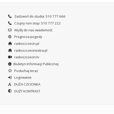
Zadzwoń do studia: 510 777 666
Czujny non stop: 510 777 222
Wyślij do nas wiadomość
Prognoza pogody
radioszczecin.pl
radioszczecinextra.pl
radioszczecin.tv
Biuletyn Informacji Publicznej
Posłuchaj teraz
Logowanie
DUŻA CZCIONKA
DUŻY KONTRAST