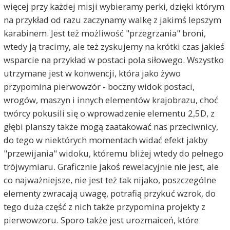
więcej przy każdej misji wybieramy perki, dzięki którym
na przykład od razu zaczynamy walkę z jakimś lepszym
karabinem. Jest też możliwość "przegrzania" broni,
wtedy ją tracimy, ale też zyskujemy na krótki czas jakieś
wsparcie na przykład w postaci pola siłowego. Wszystko
utrzymane jest w konwencji, która jako żywo
przypomina pierwowzór - boczny widok postaci,
wrogów, maszyn i innych elementów krajobrazu, choć
twórcy pokusili się o wprowadzenie elementu 2,5D, z
głębi planszy także mogą zaatakować nas przeciwnicy,
do tego w niektórych momentach widać efekt jakby
"przewijania" widoku, któremu bliżej wtedy do pełnego
trójwymiaru. Graficznie jakoś rewelacyjnie nie jest, ale
co najważniejsze, nie jest też tak nijako, poszczególne
elementy zwracają uwagę, potrafią przykuć wzrok, do
tego duża część z nich także przypomina projekty z
pierwowzoru. Sporo także jest urozmaiceń, które