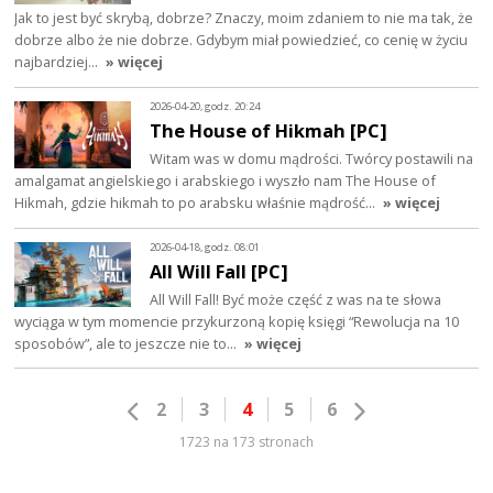
Jak to jest być skrybą, dobrze? Znaczy, moim zdaniem to nie ma tak, że
dobrze albo że nie dobrze. Gdybym miał powiedzieć, co cenię w życiu
najbardziej…
» więcej
2026-04-20, godz. 20:24
The House of Hikmah [PC]
Witam was w domu mądrości. Twórcy postawili na
amalgamat angielskiego i arabskiego i wyszło nam The House of
Hikmah, gdzie hikmah to po arabsku właśnie mądrość…
» więcej
2026-04-18, godz. 08:01
All Will Fall [PC]
All Will Fall! Być może część z was na te słowa
wyciąga w tym momencie przykurzoną kopię księgi “Rewolucja na 10
sposobów”, ale to jeszcze nie to…
» więcej
2
3
4
5
6
1723 na 173 stronach