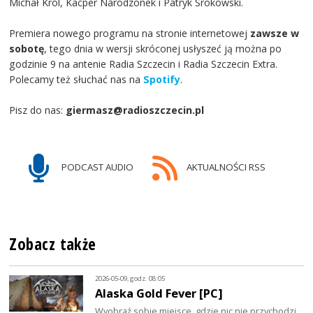
Michał Król, Kacper Narodzonek i Patryk Srokowski.
Premiera nowego programu na stronie internetowej
zawsze w
sobotę
, tego dnia w wersji skróconej usłyszeć ją można po
godzinie 9 na antenie Radia Szczecin i Radia Szczecin Extra.
Polecamy też słuchać nas na
Spotify
.
Pisz do nas:
giermasz@radioszczecin.pl
PODCAST AUDIO
AKTUALNOŚCI RSS
Zobacz także
2026-05-09, godz. 08:05
Alaska Gold Fever [PC]
Wyobraź sobie miejsce, gdzie nic nie przychodzi