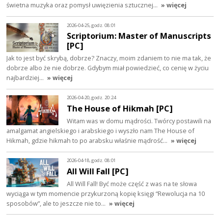
świetna muzyka oraz pomysł uwięzienia sztucznej…
» więcej
2026-04-25, godz. 08:01
Scriptorium: Master of Manuscripts
[PC]
Jak to jest być skrybą, dobrze? Znaczy, moim zdaniem to nie ma tak, że
dobrze albo że nie dobrze. Gdybym miał powiedzieć, co cenię w życiu
najbardziej…
» więcej
2026-04-20, godz. 20:24
The House of Hikmah [PC]
Witam was w domu mądrości. Twórcy postawili na
amalgamat angielskiego i arabskiego i wyszło nam The House of
Hikmah, gdzie hikmah to po arabsku właśnie mądrość…
» więcej
2026-04-18, godz. 08:01
All Will Fall [PC]
All Will Fall! Być może część z was na te słowa
wyciąga w tym momencie przykurzoną kopię księgi “Rewolucja na 10
sposobów”, ale to jeszcze nie to…
» więcej