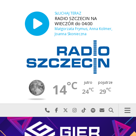
SŁUCHAJ TERAZ
RADIO SZCZECIN NA
WIECZÓR do 04:00
Małgorzata Frymus, Anna Kolmer,
Joanna Skonieczna
°C
jutro
pojutrze
14
°C
°C
24
29
Najlepiej po prostu do nas zadzwoń
Odwiedź nas na Facebook-u
Odwiedź nas na X
Odwiedź nas na Instagram-ie
Odwiedź nas na TikTok-u
Szukaj nas na Spotify
Wyślij do nas w
Szukaj