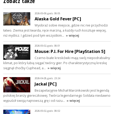
Zobacz także
2026-05-09, godz. 08:05
Alaska Gold Fever [PC]
Wyobraź sobie miejsce, gdzie nic nie przychodzi
łatwo. Ziemia jest twarda, ręce marzną, a każdy ruch kosztuje więcej,
niż myślisz. I gdzieś pod tym wszystkim…
» więcej
2026-05-02, godz. 08:01
Mouse: P.I. For Hire [PlayStation 5]
Czarno-białe kreskówki mają swój niepodrabialny
klimat, po który lubią sięgać twórcy gier. Po charakterystyczną kreskę
sięgnął choćby Cuphead, a…
» więcej
2026-04-28, godz. 23:24
Jackal [PC]
Bezapelacyjnie Michał Marcinkowski jest legendą
polskiej branży giereczkowej. Twórca legendarnego Soldata niedawno
wypuścił swoją najnowszą grę i od razu…
» więcej
2026-05-02, godz. 08:02