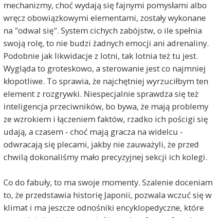
mechanizmy, choć wydają się fajnymi pomysłami albo
wręcz obowiązkowymi elementami, zostały wykonane
na "odwal się". System cichych zabójstw, o ile spełnia
swoją rolę, to nie budzi żadnych emocji ani adrenaliny.
Podobnie jak likwidacje z lotni, tak lotnia też tu jest.
Wygląda to groteskowo, a sterowanie jest co najmniej
kłopotliwe. To sprawia, że najchętniej wyrzuciłbym ten
element z rozgrywki. Niespecjalnie sprawdza się też
inteligencja przeciwników, bo bywa, że mają problemy
ze wzrokiem i łączeniem faktów, rzadko ich pościgi się
udają, a czasem - choć mają gracza na widelcu -
odwracają się plecami, jakby nie zauważyli, że przed
chwilą dokonaliśmy mało precyzyjnej sekcji ich kolegi.
Co do fabuły, to ma swoje momenty. Szalenie doceniam
to, że przedstawia historię Japonii, pozwala wczuć się w
klimat i ma jeszcze odnośniki encyklopedyczne, które