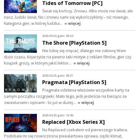
Tides of Tomorrow [PC]
Świat się kończy. Znowu. Albo może nie świat, ale
nasz, ludzki świat. No i znowu sami się wykończyliśmy – nic nowego.
Kategoria gier, w której ludzka…
» więcej
2026-05-02, godz. 08:03
The Shore [PlayStation 5]
Nie lubię się znęcać, dlatego nie zabiorę Wam
dużo czasu. Kojarzycie na pewno taki motyw z reklam filmów, gier czy
książek grozy, w którym jakiś lektor…
» więcej
2026-04-25, godz. 08:01
Pragmata [PlayStation 5]
Pragmata odsłania właściwie wszystkie karty na
samym początku rozgrywki. Mało tego, jeśli jesteście na bieżąco ze
zwiastunami i opisami - to już w dużej…
» więcej
2026-04-20, godz. 16:06
Replaced [Xbox Series X]
Na Replaced czekałem od pierwszego trailera.
Podobała mi się nowoczesna pixealartowa oprawa, ciężki klimat,