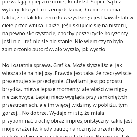
pozwalają lepiej zrozumieć kontekst. Super. Są też
wybory, których możemy dokonać. Co nie zmienia
faktu, że i tak kluczem do wszystkiego jest kawał stali w
ciele przeciwnika. Także, jeśli skupicie się na historii,
na pewno skorzystacie, choćby poszerzycie horyzonty,
jeśli nie - też nic się nie stanie. Nie wiem czy to było
zamierzenie autorów, ale wyszło, jak wyszło.
No i ostatnia sprawa. Grafika. Może słyszeliście, jak
wiesza się na niej psy. Prawda jest taka, że rzeczywiście
prezentuje się przeciętnie. Chwilami jest po prostu
brzydka, miewa lepsze momenty, ale właściwie nigdy
nie zachwyca. Lepiej nieco wygląda przy zamkniętych
przestrzeniach, ale im więcej widzimy w pobliżu, tym
gorzej... No dobrze. Wydaje mi się, że miała
przypominać trochę obraz impresjonistyczny, takie jest
moje wrażenie, kiedy patrzę na rozmyte przedmioty,
niektóre zlewające się barwy i tekstury. Nie wiem. Tak