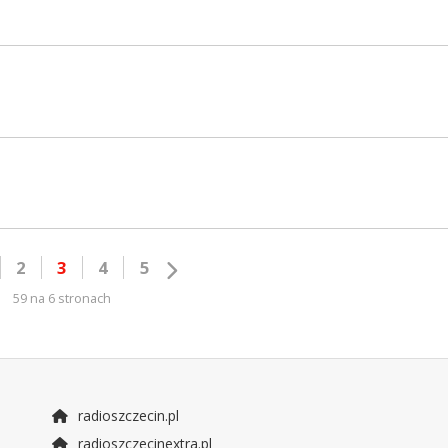
2
3
4
5
59 na 6 stronach
radioszczecin.pl
radioszczecinextra.pl