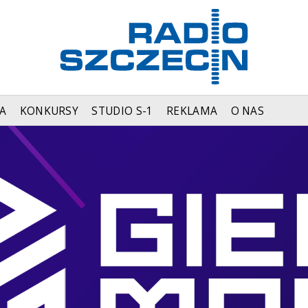
A
KONKURSY
STUDIO S-1
REKLAMA
O NAS