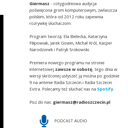
Giermasz
- cotygodniowa audycja
poświęcona grom komputerowym, zwłaszcza
polskim, która od 2012 roku zapewnia
rozrywkę słuchaczom.
Program tworzą: Ela Bielecka, Katarzyna
Filipowiak, Jarek Gowin, Michał Król, Kacper
Narodzonek i Patryk Srokowski.
Premiera nowego programu na stronie
internetowej
zawsze w sobotę
, tego dnia w
wersji skróconej usłyszeć ją można po godzinie
9 na antenie Radia Szczecin i Radia Szczecin
Extra. Polecamy też słuchać nas na
Spotify
.
Pisz do nas:
giermasz@radioszczecin.pl
PODCAST AUDIO