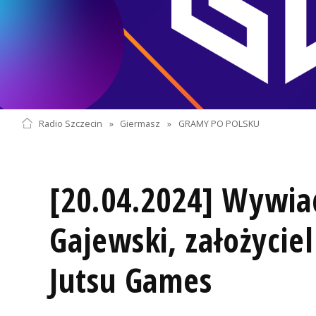
Radio Szczecin
»
Giermasz
»
GRAMY PO POLSKU
[20.04.2024] Wywia
Gajewski, założyciel 
Jutsu Games