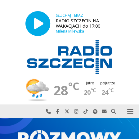
SŁUCHAJ TERAZ
RADIO SZCZECIN NA
WAKACJACH do 17:00
Milena Milewska
°C
jutro
pojutrze
28
°C
°C
20
24
Najlepiej po prostu do nas zadzwoń
Odwiedź nas na Facebook-u
Odwiedź nas na X
Odwiedź nas na Instagram-ie
Odwiedź nas na TikTok-u
Szukaj nas na Spotify
Wyślij do nas w
Szukaj