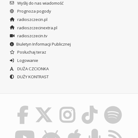
Wyślij do nas wiadomość
Prognoza pogody
radioszczecin.pl
radioszczecinextra.pl
radioszczecin.tv
Biuletyn Informacji Publicznej
Posłuchaj teraz
Logowanie
DUŻA CZCIONKA
DUŻY KONTRAST