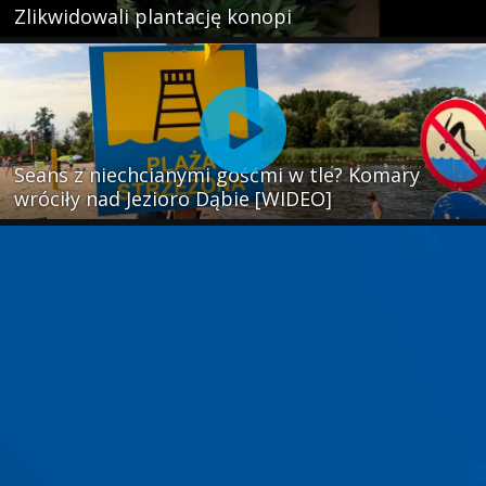
Zlikwidowali plantację konopi
Seans z niechcianymi gośćmi w tle? Komary
wróciły nad Jezioro Dąbie [WIDEO]