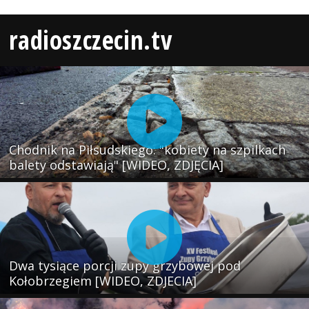
radioszczecin.tv
Chodnik na Piłsudskiego: "kobiety na szpilkach
balety odstawiają" [WIDEO, ZDJĘCIA]
Dwa tysiące porcji zupy grzybowej pod
Kołobrzegiem [WIDEO, ZDJECIA]