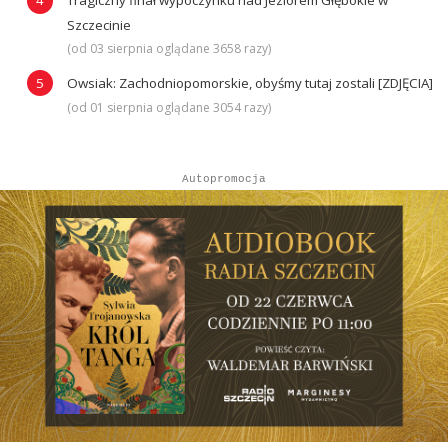
Tragiczny finał wypoczynku nad Jeziorem Głębokie w
Szczecinie
(od 03 sierpnia oglądane 3658 razy)
Owsiak: Zachodniopomorskie, obyśmy tutaj zostali [ZDJĘCIA]
(od 01 sierpnia oglądane 3054 razy)
Autopromocja