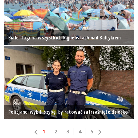
Białe flagi na wszystkich kąpieliskach nad Bałtykiem
Policjanci wybili szybę, by ratować zatrzaśnięte dziecko
1
2
3
4
5