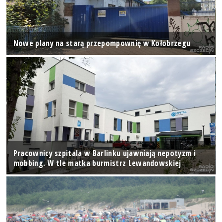
Nowe plany na starą przepompownię w Kołobrzegu
Pracownicy szpitala w Barlinku ujawniają nepotyzm i
mobbing. W tle matka burmistrz Lewandowskiej