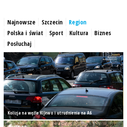
Najnowsze
Szczecin
Region
Polska i świat
Sport
Kultura
Biznes
Posłuchaj
Kolizja na węźle Kijewo i utrudnienia na A6