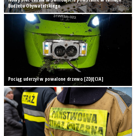
Budżetu Obywatelskiego
Pociąg uderzył w powalone drzewo [ZDJĘCIA]