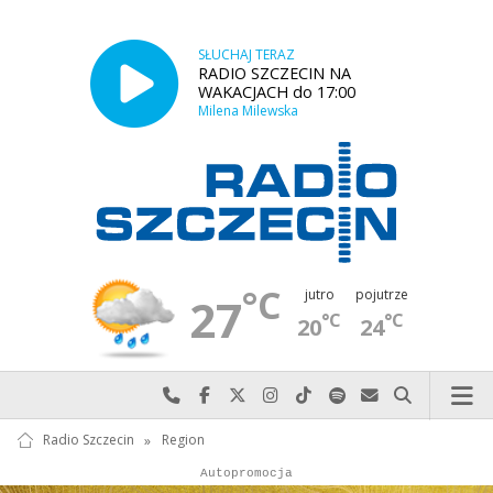
SŁUCHAJ TERAZ
RADIO SZCZECIN NA
WAKACJACH do 17:00
Milena Milewska
°C
jutro
pojutrze
27
°C
°C
20
24
Najlepiej po prostu do nas zadzwoń
Odwiedź nas na Facebook-u
Odwiedź nas na X
Odwiedź nas na Instagram-ie
Odwiedź nas na TikTok-u
Szukaj nas na Spotify
Wyślij do nas w
Szukaj
Radio Szczecin
»
Region
Autopromocja
Autopromocja