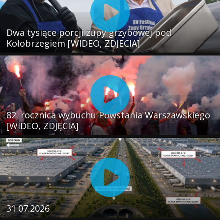
Dwa tysiące porcji zupy grzybowej pod
Kołobrzegiem [WIDEO, ZDJECIA]
82. rocznica wybuchu Powstania Warszawskiego
[WIDEO, ZDJĘCIA]
31.07.2026