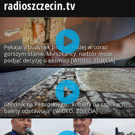
radioszczecin.tv
Pękający budynek przy ul. Hożej w coraz
gorszym stanie. Mieszkańcy: nadzór może
podjąć decyzję o eksmisji [WIDEO, ZDJĘCIA]
Chodnik na Piłsudskiego: "kobiety na szpilkach
balety odstawiają" [WIDEO, ZDJĘCIA]