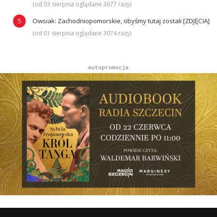
(od 03 sierpnia oglądane 3677 razy)
Owsiak: Zachodniopomorskie, obyśmy tutaj zostali [ZDJĘCIA]
(od 01 sierpnia oglądane 3074 razy)
Autopromocja