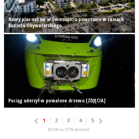
Nowy plac zabaw w Świnoujściu powstanie w ramach
Budżetu Obywatelskiego
Pociąg uderzył w powalone drzewo [ZDJĘCIA]
1
2
3
4
5
45328 na 3778 stronach