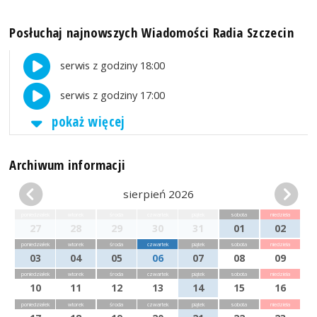
Posłuchaj najnowszych Wiadomości Radia Szczecin
serwis z godziny 18:00
serwis z godziny 17:00
pokaż więcej
Archiwum informacji
sierpień 2026
poniedziałek
wtorek
środa
czwartek
piątek
sobota
niedziela
27
28
29
30
31
01
02
poniedziałek
wtorek
środa
czwartek
piątek
sobota
niedziela
03
04
05
06
07
08
09
poniedziałek
wtorek
środa
czwartek
piątek
sobota
niedziela
10
11
12
13
14
15
16
poniedziałek
wtorek
środa
czwartek
piątek
sobota
niedziela