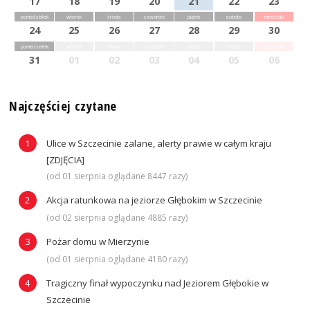
17
18
19
20
21
22
23
poniedziałek
wtorek
środa
czwartek
piątek
sobota
niedziela
24
25
26
27
28
29
30
poniedziałek
wtorek
środa
czwartek
piątek
sobota
niedziela
31
01
02
03
04
05
06
Najczęściej czytane
Ulice w Szczecinie zalane, alerty prawie w całym kraju
[ZDJĘCIA]
(od 01 sierpnia oglądane 8447 razy)
Akcja ratunkowa na jeziorze Głębokim w Szczecinie
(od 02 sierpnia oglądane 4885 razy)
Pożar domu w Mierzynie
(od 01 sierpnia oglądane 4180 razy)
Tragiczny finał wypoczynku nad Jeziorem Głębokie w
Szczecinie