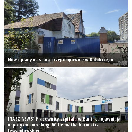
Nowe plany na starą przepompownię w Kołobrzegu
[NASZ NEWS] Pracownicy szpitala w Barlinku ujawniają
nepotyzm i mobbing. W tle matka burmistrz
Lewandowskiej