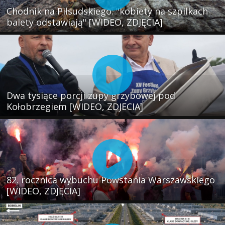
Chodnik na Piłsudskiego: "kobiety na szpilkach
balety odstawiają" [WIDEO, ZDJĘCIA]
Dwa tysiące porcji zupy grzybowej pod
Kołobrzegiem [WIDEO, ZDJECIA]
82. rocznica wybuchu Powstania Warszawskiego
[WIDEO, ZDJĘCIA]