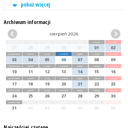
pokaż więcej
Archiwum informacji
sierpień 2026
poniedziałek
wtorek
środa
czwartek
piątek
sobota
niedziela
27
28
29
30
31
01
02
poniedziałek
wtorek
środa
czwartek
piątek
sobota
niedziela
03
04
05
06
07
08
09
poniedziałek
wtorek
środa
czwartek
piątek
sobota
niedziela
10
11
12
13
14
15
16
poniedziałek
wtorek
środa
czwartek
piątek
sobota
niedziela
17
18
19
20
21
22
23
poniedziałek
wtorek
środa
czwartek
piątek
sobota
niedziela
24
25
26
27
28
29
30
poniedziałek
wtorek
środa
czwartek
piątek
sobota
niedziela
31
01
02
03
04
05
06
Najczęściej czytane