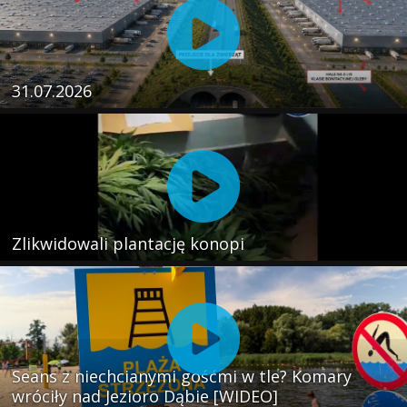
31.07.2026
Zlikwidowali plantację konopi
Seans z niechcianymi gośćmi w tle? Komary
wróciły nad Jezioro Dąbie [WIDEO]