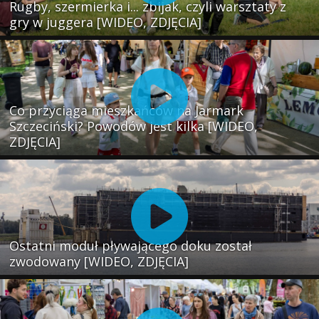
Rugby, szermierka i... zbijak, czyli warsztaty z
gry w juggera [WIDEO, ZDJĘCIA]
Co przyciąga mieszkańców na Jarmark
Szczeciński? Powodów jest kilka [WIDEO,
ZDJĘCIA]
Ostatni moduł pływającego doku został
zwodowany [WIDEO, ZDJĘCIA]