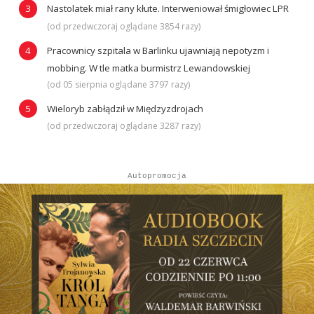
Nastolatek miał rany kłute. Interweniował śmigłowiec LPR
(od przedwczoraj oglądane 3854 razy)
Pracownicy szpitala w Barlinku ujawniają nepotyzm i
mobbing. W tle matka burmistrz Lewandowskiej
(od 05 sierpnia oglądane 3797 razy)
Wieloryb zabłądził w Międzyzdrojach
(od przedwczoraj oglądane 3287 razy)
Autopromocja