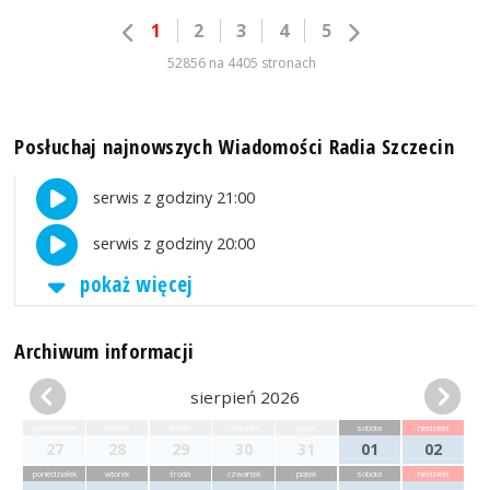
1
2
3
4
5
52856 na 4405 stronach
Posłuchaj najnowszych Wiadomości Radia Szczecin
serwis z godziny 21:00
serwis z godziny 20:00
pokaż więcej
Archiwum informacji
sierpień 2026
poniedziałek
wtorek
środa
czwartek
piątek
sobota
niedziela
27
28
29
30
31
01
02
poniedziałek
wtorek
środa
czwartek
piątek
sobota
niedziela