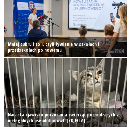
Mniej cukru i soli, czyli żywienie w szkołach i
przedszkolach po nowemu
Narasta zjawisko porzucania zwierząt pochodzących z
nielegalnych pseudohodowli [ZDJĘCIA]