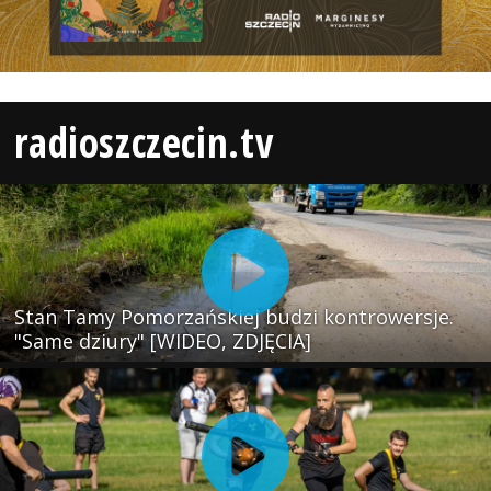
radioszczecin.tv
Stan Tamy Pomorzańskiej budzi kontrowersje.
"Same dziury" [WIDEO, ZDJĘCIA]