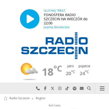
SŁUCHAJ TERAZ
FONOSFERA RADIO
SZCZECIN NA WIECZÓR do
22:00
Joanna Skonieczna
°C
jutro
pojutrze
18
°C
°C
20
24
Najlepiej po prostu do nas zadzwoń
Odwiedź nas na Facebook-u
Odwiedź nas na X
Odwiedź nas na Instagram-ie
Odwiedź nas na TikTok-u
Szukaj nas na Spotify
Wyślij do nas w
Szukaj
Radio Szczecin
»
Region
Autopromocja
Reklama