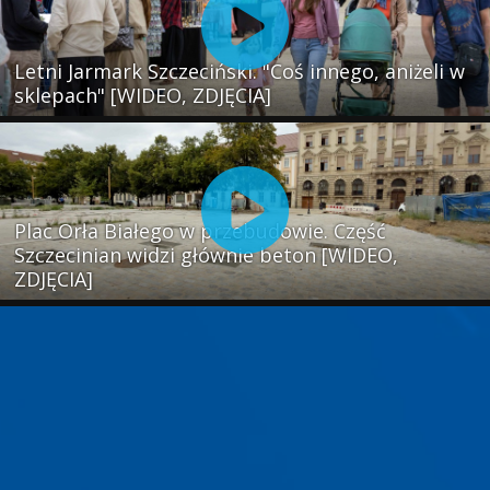
Letni Jarmark Szczeciński. "Coś innego, aniżeli w
sklepach" [WIDEO, ZDJĘCIA]
Plac Orła Białego w przebudowie. Część
Szczecinian widzi głównie beton [WIDEO,
ZDJĘCIA]