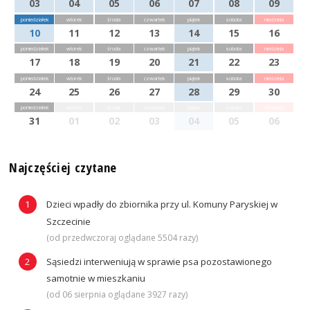
03
04
05
06
07
08
09
poniedziałek
wtorek
środa
czwartek
piątek
sobota
niedziela
10
11
12
13
14
15
16
poniedziałek
wtorek
środa
czwartek
piątek
sobota
niedziela
17
18
19
20
21
22
23
poniedziałek
wtorek
środa
czwartek
piątek
sobota
niedziela
24
25
26
27
28
29
30
poniedziałek
wtorek
środa
czwartek
piątek
sobota
niedziela
31
01
02
03
04
05
06
Najczęściej czytane
Dzieci wpadły do zbiornika przy ul. Komuny Paryskiej w
Szczecinie
(od przedwczoraj oglądane 5504 razy)
Sąsiedzi interweniują w sprawie psa pozostawionego
samotnie w mieszkaniu
(od 06 sierpnia oglądane 3927 razy)