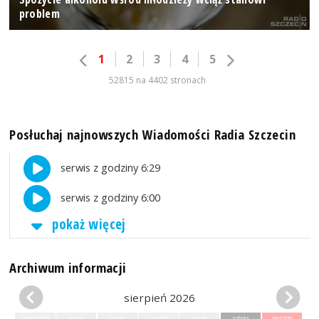
problem
1
2
3
4
5
52815 na 4402 stronach
Posłuchaj najnowszych Wiadomości Radia Szczecin
serwis z godziny 6:29
serwis z godziny 6:00
pokaż więcej
Archiwum informacji
sierpień 2026
poniedziałek
wtorek
środa
czwartek
piątek
sobota
niedziela