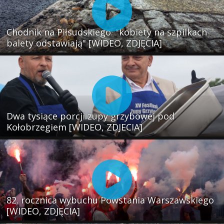
Chodnik na Piłsudskiego: "kobiety na szpilkach
balety odstawiają" [WIDEO, ZDJĘCIA]
Dwa tysiące porcji zupy grzybowej pod
Kołobrzegiem [WIDEO, ZDJECIA]
82. rocznica wybuchu Powstania Warszawskiego
[WIDEO, ZDJĘCIA]