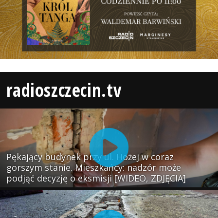
radioszczecin.tv
Pękający budynek przy ul. Hożej w coraz
gorszym stanie. Mieszkańcy: nadzór może
podjąć decyzję o eksmisji [WIDEO, ZDJĘCIA]