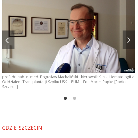
prof. dr. hab. n. med. Bogusław Machaliński - kierownik Kliniki Hematologii z
d
Oddziałem Transplantacji Szpiku USK-1 PUM | Fot. Maciej Papke [Radio
T
Szczecin]
GDZIE: SZCZECIN