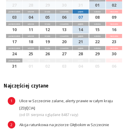
27
28
29
30
31
01
02
poniedziałek
wtorek
środa
czwartek
piątek
sobota
niedziela
03
04
05
06
07
08
09
poniedziałek
wtorek
środa
czwartek
piątek
sobota
niedziela
10
11
12
13
14
15
16
poniedziałek
wtorek
środa
czwartek
piątek
sobota
niedziela
17
18
19
20
21
22
23
poniedziałek
wtorek
środa
czwartek
piątek
sobota
niedziela
24
25
26
27
28
29
30
poniedziałek
wtorek
środa
czwartek
piątek
sobota
niedziela
31
01
02
03
04
05
06
Najczęściej czytane
Ulice w Szczecinie zalane, alerty prawie w całym kraju
[ZDJĘCIA]
(od 01 sierpnia oglądane 8487 razy)
Akcja ratunkowa na jeziorze Głębokim w Szczecinie